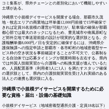
コミ集客が、県外チェーンとの差別化において機能しやすい
土壌がある。
沖縄県で小規模デイサービスを開業する場合、那覇市久茂
地・牧志エリアの商業地は坪単価12,000円前後で15坪確保で
きれば定員16名規模の運営が可能だが、駐車場の確保が那覇
都心部では最大のネックになるため、豊見城市や南風原町な
ど郊外立地で車送迎前提の設計が現実的な選択肢となる。介
護報酬単価8,000円／日を安定的に確保するには、沖縄県介
護保険課への指定申請と那覇市・各市町村の地域密着型サー
ビス枠の空き状況を事前確認することが不可欠で、公募制を
とる自治体では応募タイミングが開業時期を左右する。県内
では外国人技能実習から介護職への転換支援が進んでいるた
め、人員配置基準（利用者3人に1人）を満たすスタッフ確保
の選択肢として、県内の介護技能実習生受け入れ実績のある
法人との連携も選択肢に入る。
沖縄県で小規模デイサービスを開業するために必
要な資格・届出・設備の基礎知識
小規模デイサービス（地域密着型通所介護・定員18名以下）