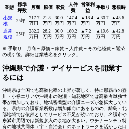
標準
人件
営業利
業態
月商
原価
家賃
手取り
悲観時
坪数
費
益
小規
217.7
21.8
30.0
147.4
▲18.4
▲30.7
▲48.6
25坪
万円
万円
万円
万円
万円
万円
万円
模
通常
282.2
28.2
30.0
180.2
▲7.2
▲19.6
▲42.8
25坪
万円
万円
万円
万円
万円
万円
万円
規模
※ 手取り = 月商 − 原価 − 家賃 − 人件費 − その他経費 − 返済
の税引後。詳細は業態名をクリック。
沖縄県で介護・デイサービスを開業す
るには
沖縄県は全国でも高齢化率の上昇が著しく、特に那覇市の壺
川・小禄エリアや沖縄市の泡瀬・知花地区では高齢者単独世
帯が増加しており、地域密着型の介護ニーズが急拡大してい
る。県内の介護事業所数は増加傾向にあるものの、離島・北
部地域では依然としてサービス不足が続いており、名護市や
糸満市周辺では新規参入の余地が大きい。ウチナーンチュ特
有の地域共同体（字・自治会）のネットワークを活かした口