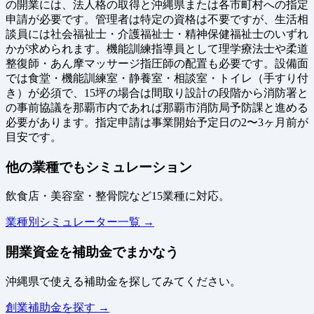
の開業には、法人格の取得と沖縄県または各市町村への指定
申請が必要です。管理者は特定の資格は不要ですが、生活相
談員には社会福祉士・介護福祉士・精神保健福祉士のいずれ
かが求められます。機能訓練指導員として理学療法士や柔道
整復師・あん摩マッサージ指圧師の配置も必要です。設備面
では食堂・機能訓練室・静養室・相談室・トイレ（手すり付
き）が必須で、15坪の場合は間取り設計の段階から消防署と
の事前協議を那覇市内であれば那覇市消防局予防課と進める
必要があります。指定申請は事業開始予定日の2〜3ヶ月前が
目安です。
他の業種でもシミュレーション
飲食店・美容室・整骨院など15業種に対応。
業種別シミュレーター一覧 →
開業資金を補助金でまかなう
沖縄県で使える補助金を探してみてください。
創業補助金を探す →