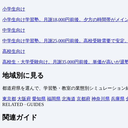
小学生向け
小学生向け学習塾。月謝18,000円前後。夕方の時間帯がメ
中学生向け
中学生向け学習塾。月謝25,000円前後。高校受験需要で安
高校生向け
高校生・大学受験向け。月謝35,000円前後。単価が高いが
地域別に見る
都道府県を選んで、学習塾・教室の業態別シミュレーション
東京都
大阪府
愛知県
福岡県
北海道
京都府
神奈川県
兵庫県
RELATED · GUIDES
関連ガイド