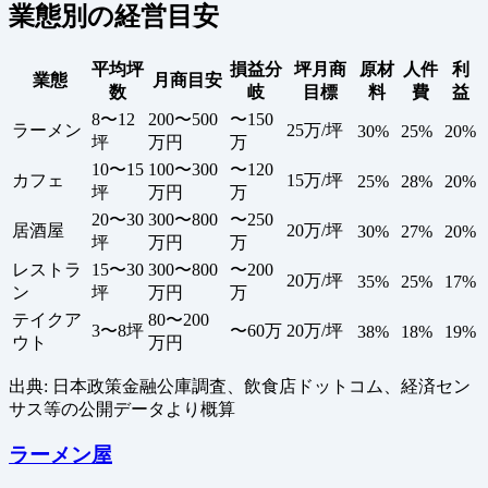
業態別の経営目安
平均坪
損益分
坪月商
原材
人件
利
業態
月商目安
数
岐
目標
料
費
益
8〜12
200〜500
〜150
ラーメン
25万/坪
30%
25%
20%
坪
万円
万
10〜15
100〜300
〜120
カフェ
15万/坪
25%
28%
20%
坪
万円
万
20〜30
300〜800
〜250
居酒屋
20万/坪
30%
27%
20%
坪
万円
万
レストラ
15〜30
300〜800
〜200
20万/坪
35%
25%
17%
ン
坪
万円
万
テイクア
80〜200
3〜8坪
〜60万
20万/坪
38%
18%
19%
ウト
万円
出典: 日本政策金融公庫調査、飲食店ドットコム、経済セン
サス等の公開データより概算
ラーメン屋