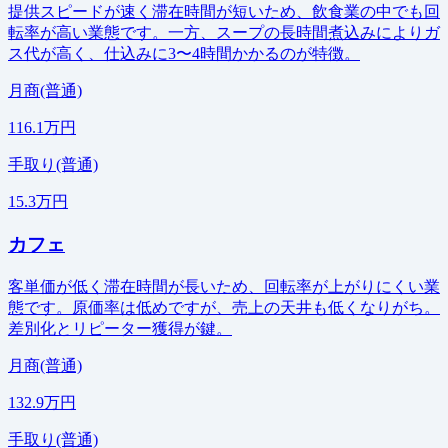
提供スピードが速く滞在時間が短いため、飲食業の中でも回
転率が高い業態です。一方、スープの長時間煮込みによりガ
ス代が高く、仕込みに3〜4時間かかるのが特徴。
月商(普通)
116.1万円
手取り(普通)
15.3万円
カフェ
客単価が低く滞在時間が長いため、回転率が上がりにくい業
態です。原価率は低めですが、売上の天井も低くなりがち。
差別化とリピーター獲得が鍵。
月商(普通)
132.9万円
手取り(普通)