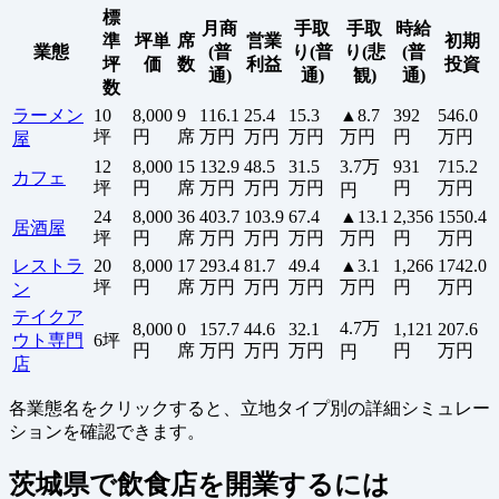
標
月商
手取
手取
時給
準
坪単
席
営業
初期
業態
(普
り(普
り(悲
(普
坪
価
数
利益
投資
通)
通)
観)
通)
数
ラーメン
10
8,000
9
116.1
25.4
15.3
▲8.7
392
546.0
坪
円
席
万円
万円
万円
万円
円
万円
屋
12
8,000
15
132.9
48.5
31.5
3.7万
931
715.2
カフェ
坪
円
席
万円
万円
万円
円
万円
円
24
8,000
36
403.7
103.9
67.4
▲13.1
2,356
1550.4
居酒屋
坪
円
席
万円
万円
万円
万円
円
万円
レストラ
20
8,000
17
293.4
81.7
49.4
▲3.1
1,266
1742.0
坪
円
席
万円
万円
万円
万円
円
万円
ン
テイクア
4.7万
8,000
0
157.7
44.6
32.1
1,121
207.6
ウト専門
6坪
円
席
万円
万円
万円
円
万円
円
店
各業態名をクリックすると、立地タイプ別の詳細シミュレー
ションを確認できます。
茨城県で飲食店を開業するには