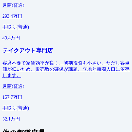
月商(普通)
293.4万円
手取り(普通)
49.4万円
テイクアウト専門店
客席不要で家賃効率が良く、初期投資も小さい。ただし客単
価が低いため、販売数の確保が課題。立地と商圏人口に依存
します。
月商(普通)
157.7万円
手取り(普通)
32.1万円