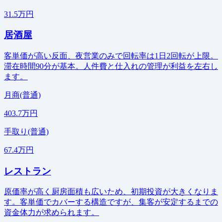
31.5万円
居酒屋
客単価が高い反面、夜営業のみで回転率は1日2回転が上限。
滞在時間90分が基本。人件費と仕入れの管理が利益を左右し
ます。
月商(普通)
403.7万円
手取り(普通)
67.4万円
レストラン
原価率が高く厨房面積も広いため、初期投資が大きくなりま
す。客単価でカバーする構造ですが、集客が安定するまでの
資金体力が求められます。