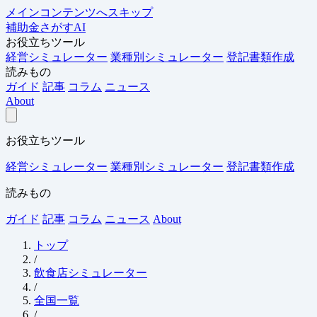
メインコンテンツへスキップ
補助金さがすAI
お役立ちツール
経営シミュレーター
業種別シミュレーター
登記書類作成
読みもの
ガイド
記事
コラム
ニュース
About
お役立ちツール
経営シミュレーター
業種別シミュレーター
登記書類作成
読みもの
ガイド
記事
コラム
ニュース
About
トップ
/
飲食店シミュレーター
/
全国一覧
/