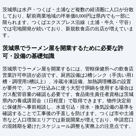
茨城県は水戸・つくば・土浦など複数の経済圏に人口が分散
しており、駅前商業地域の坪単価8,000円は県内でも一部に
限られます。つくばエクスプレス沿線（土浦・牛久・守谷）
では宅地開発が続いており、新規飲食店の出店が増えていま
す。
茨城県でラーメン屋を開業するために必要な許
可・設備の基礎知識
茨城県でラーメン屋を開業するには、管轄保健所への飲食店
営業許可申請が必須です。厨房設備は2槽シンク（手洗い用1
槽・調理用1槽以上）、冷蔵冷凍設備、加熱調理機器の設置
が要件で、スープ仕込みに使う大型寸胴鍋を使用する場合は
ガス配管容量の確認も必要です。食品衛生責任者資格は茨城
県内の養成講習会（1日程度）で取得できます。物件決定前
に保健所へ事前相談し、水道引込・排水・換気設備の基準を
確認することで工事後の手直しを防げます。つくば市や土浦
市など人口増加エリアでは新規開業が増えており、申請窓口
の混雑期を避けたスケジュール調整も実務上の注意点です。