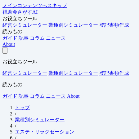
メインコンテンツへスキップ
補助金さがすAI
お役立ちツール
経営シミュレーター
業種別シミュレーター
登記書類作成
読みもの
ガイド
記事
コラム
ニュース
About
お役立ちツール
経営シミュレーター
業種別シミュレーター
登記書類作成
読みもの
ガイド
記事
コラム
ニュース
About
トップ
/
業種別シミュレーター
/
エステ・リラクゼーション
/