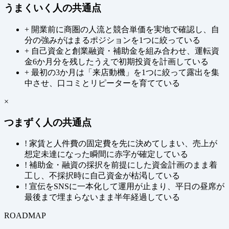
うまくいく人の共通点
+
開業前に商圏の人流と競合単価を実地で確認し、自
分の強みがはまるポジションを1つに絞っている
+
自己資金と創業融資・補助金を組み合わせ、運転資
金6か月分を残したうえで初期投資を計画している
+
最初の3か月は「来店動機」を1つに絞って露出を集
中させ、口コミとリピーターを育てている
×
つまずく人の共通点
!
家賃と人件費の固定費を先に決めてしまい、売上が
想定未達になった瞬間に赤字が確定している
!
補助金・融資の採択を前提にした資金計画のまま着
工し、不採択時に自己資金が枯渇している
!
宣伝をSNSに一本化して運用が止まり、平日の昼席が
最後まで埋まらないまま半年経過している
ROADMAP