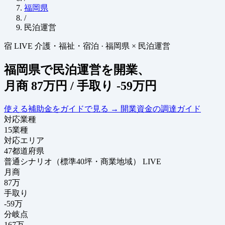
福岡県
/
民泊運営
宿
LIVE
介護・福祉・宿泊
·
福岡県 × 民泊運営
福岡県で民泊運営を開業、
月商
87万円
/ 手取り
-59万円
使える補助金をガイドで見る
→
開業資金の調達ガイド
対応業種
15
業種
対応エリア
47
都道府県
普通シナリオ（標準40坪・商業地域）
LIVE
月商
87
万
手取り
-59
万
分岐点
167
万