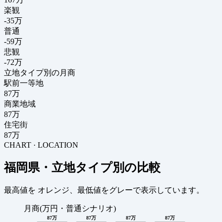
楽観
-35万
普通
-59万
悲観
-72万
立地タイプ別の月商
駅前一等地
87万
商業地域
87万
住宅街
87万
CHART · LOCATION
福岡県・立地タイプ別の比較
最高値を
オレンジ
、最低値を
グレー
で表示しています。
月商(万円・普通シナリオ)
87万
87万
87万
87万