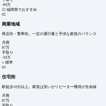
-99
万
◎ 福岡県でおすすめ
02
商業地域
商店街・繁華街。一定の通行量と手頃な家賃のバランス
月商
87
万
手取り
-59
万
○ 標準
03
住宅街
駅徒歩10分以上。家賃は安いがリピーター獲得が生命線
月商
87
万
手取り