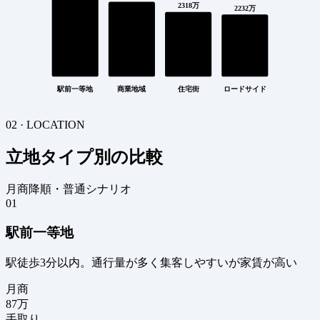
2318万
2232万
駅前一等地
商業地域
住宅街
ロードサイド
02 · LOCATION
立地タイプ別の比較
月商降順・普通シナリオ
01
駅前一等地
駅徒歩3分以内。通行量が多く集客しやすいが家賃が高い
月商
87
万
手取り