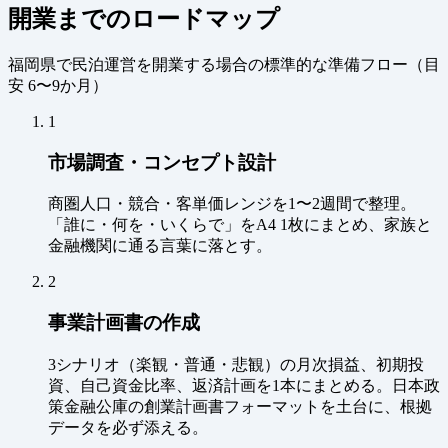
開業までのロードマップ
福岡県で民泊運営を開業する場合の標準的な準備フロー（
目
安 6〜9か月
）
1
市場調査・コンセプト設計
商圏人口・競合・客単価レンジを1〜2週間で整理。
「誰に・何を・いくらで」をA4 1枚にまとめ、家族と
金融機関に通る言葉に落とす。
2
事業計画書の作成
3シナリオ（楽観・普通・悲観）の月次損益、初期投
資、自己資金比率、返済計画を1本にまとめる。日本政
策金融公庫の創業計画書フォーマットを土台に、根拠
データを必ず添える。