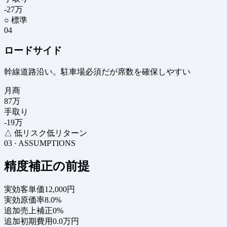
-27
万
○ 標準
04
ロードサイド
幹線道路沿い。駐車場必須だが席数を確保しやすい
月商
87
万
手取り
-19
万
△ 低リスク低リターン
03 · ASSUMPTIONS
精度補正の前提
実効客単価
12,000円
実効原価率
8.0%
追加売上補正
0%
追加初期費用
0.0万円