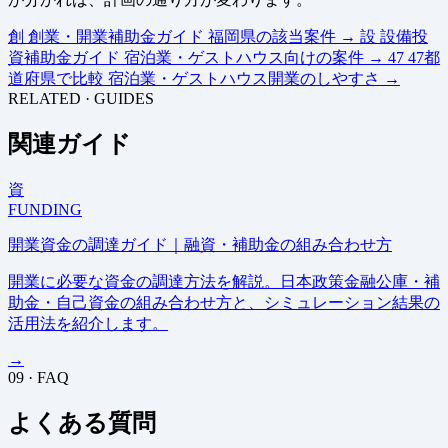
創
創業・開業補助金ガイド
福岡県の該当案件
→
設
設備投
資補助金ガイド
宿泊業・ゲストハウス向けの案件
→
47
47都
道府県で比較
宿泊業・ゲストハウス開業のしやすさ
→
RELATED · GUIDES
関連ガイド
資
FUNDING
開業資金の調達ガイド｜融資・補助金の組み合わせ方
開業に必要な資金の調達方法を解説。日本政策金融公庫・補
助金・自己資金の組み合わせ方と、シミュレーション結果の
活用法を紹介します。
→
09 · FAQ
よくある質問