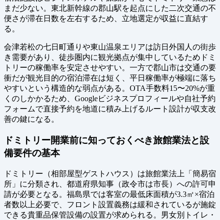
まだ少ない。東北新幹線の郡山駅を起点にした二次交通の不
便さが滞在日数を左右するため、立地選定が収益に直結す
る。
会津若松の七日町通りや東山温泉エリアは訪日外国人の街歩
き需要があり、徒歩圏内に観光拠点が集中しているためドミ
トリーの稼働率を安定させやすい。一方で郡山市は交通の要
衝だが観光目的の宿泊滞在は短く、平日稼働率が極端に落ち
やすいという構造的な弱点がある。OTA手数料15〜20%が重
くのしかかるため、Googleビジネスプロフィールや自社予約
フォームで直接予約を地道に積み上げるルート設計が収支改
善の鍵になる。
ドミトリー開業前に知っておくべき旅館業法と設
備要件の基本
ドミトリー（相部屋型ゲストハウス）は旅館業法上「簡易宿
所」に分類され、都道府県知事（政令市は市長）への許可申
請が必要となる。福島県では客室の最低床面積が3.3㎡×宿泊
者数以上必要で、フロント設置義務は緩和されているが施錠
できる貴重品保管設備の設置が求められる。男女別トイレ・