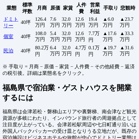
標準
人件
営業
業態
月商
原価
家賃
手取り
悲観時
坪数
費
利益
ドミト
126.4
7.6
32.0
12.6
19.4
▲6.0
▲23.7
40坪
万円
万円
万円
万円
万円
万円
万円
リー
108.0
5.4
32.0
12.6
7.7万
▲17.6
▲33.3
個室
40坪
万円
万円
万円
万円
万円
万円
円
80.2万
6.4
32.0
4.7万
0.1万
▲19.7
▲31.6
民泊
40坪
万円
万円
万円
万円
円
円
円
※ 手取り = 月商 − 原価 − 家賃 − 人件費 − その他経費 − 返済
の税引後。詳細は業態名をクリック。
福島県で宿泊業・ゲストハウスを開業
するには
福島県は会津若松・磐梯山エリアや裏磐梯、南会津など観光
資源が多岐にわたり、インバウンド旅行者の周遊拠点として
注目度が上がっている。会津若松駅周辺や七日町通り沿いは
外国人バックパッカーの受け皿となりうる立地だが、既存の
宿泊施設はビジネスホテルや旅館が中心でドミトリー業態は