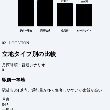
2232万
2160万
駅前一等地
商業地域
住宅街
ロードサイド
02 · LOCATION
立地タイプ別の比較
月商降順・普通シナリオ
01
駅前一等地
駅徒歩3分以内。通行量が多く集客しやすいが家賃が高い
月商
84
万
手取り