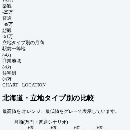
楽観
-25万
普通
-49万
悲観
-61万
立地タイプ別の月商
駅前一等地
84万
商業地域
84万
住宅街
84万
CHART · LOCATION
北海道・立地タイプ別の比較
最高値を
オレンジ
、最低値を
グレー
で表示しています。
月商(万円・普通シナリオ)
84万
84万
84万
84万