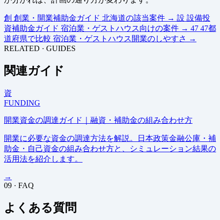
創
創業・開業補助金ガイド
北海道の該当案件
→
設
設備投
資補助金ガイド
宿泊業・ゲストハウス向けの案件
→
47
47都
道府県で比較
宿泊業・ゲストハウス開業のしやすさ
→
RELATED · GUIDES
関連ガイド
資
FUNDING
開業資金の調達ガイド｜融資・補助金の組み合わせ方
開業に必要な資金の調達方法を解説。日本政策金融公庫・補
助金・自己資金の組み合わせ方と、シミュレーション結果の
活用法を紹介します。
→
09 · FAQ
よくある質問