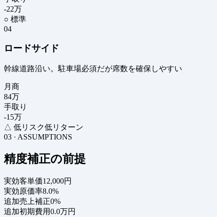
-22
万
○ 標準
04
ロードサイド
幹線道路沿い。駐車場必須だが席数を確保しやすい
月商
84
万
手取り
-15
万
△ 低リスク低リターン
03 · ASSUMPTIONS
精度補正の前提
実効客単価
12,000円
実効原価率
8.0%
追加売上補正
0%
追加初期費用
0.0万円