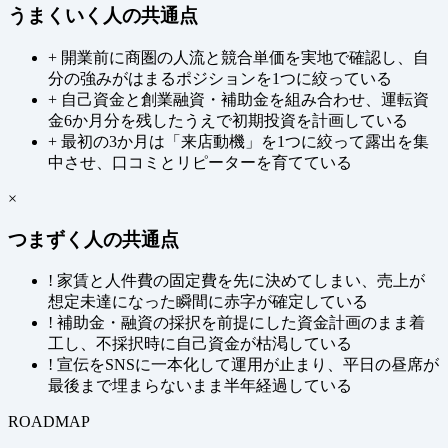
うまくいく人の共通点
+
開業前に商圏の人流と競合単価を実地で確認し、自
分の強みがはまるポジションを1つに絞っている
+
自己資金と創業融資・補助金を組み合わせ、運転資
金6か月分を残したうえで初期投資を計画している
+
最初の3か月は「来店動機」を1つに絞って露出を集
中させ、口コミとリピーターを育てている
×
つまずく人の共通点
!
家賃と人件費の固定費を先に決めてしまい、売上が
想定未達になった瞬間に赤字が確定している
!
補助金・融資の採択を前提にした資金計画のまま着
工し、不採択時に自己資金が枯渇している
!
宣伝をSNSに一本化して運用が止まり、平日の昼席が
最後まで埋まらないまま半年経過している
ROADMAP