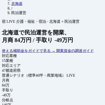
北海道
/
民泊運営
宿
LIVE
介護・福祉・宿泊
·
北海道 × 民泊運営
北海道で民泊運営を開業、
月商
84万円
/ 手取り
-49万円
使える補助金をガイドで見る
→
開業資金の調達ガイド
対応業種
15
業種
対応エリア
47
都道府県
普通シナリオ（標準40坪・商業地域）
LIVE
月商
84
万
手取り
-49
万
分岐点
149
万