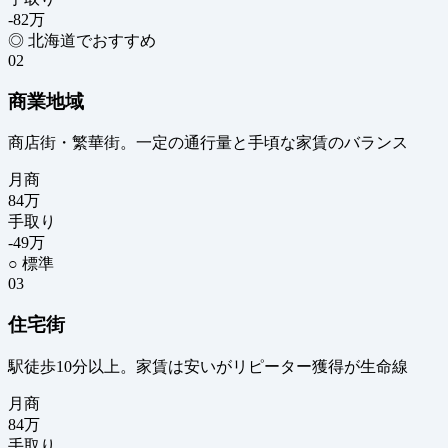
-82
万
◎ 北海道でおすすめ
02
商業地域
商店街・繁華街。一定の通行量と手頃な家賃のバランス
月商
84
万
手取り
-49
万
○ 標準
03
住宅街
駅徒歩10分以上。家賃は安いがリピーター獲得が生命線
月商
84
万
手取り