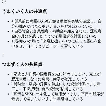
◯
うまくいく人の共通点
+
開業前に商圏の人流と競合単価を実地で確認し、自
分の強みがはまるポジションを1つに絞っている
+
自己資金と創業融資・補助金を組み合わせ、運転資
金6か月分を残したうえで初期投資を計画している
+
最初の3か月は「来店動機」を1つに絞って露出を集
中させ、口コミとリピーターを育てている
×
つまずく人の共通点
!
家賃と人件費の固定費を先に決めてしまい、売上が
想定未達になった瞬間に赤字が確定している
!
補助金・融資の採択を前提にした資金計画のまま着
工し、不採択時に自己資金が枯渇している
!
宣伝をSNSに一本化して運用が止まり、平日の昼席が
最後まで埋まらないまま半年経過している