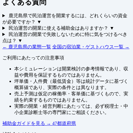
よくある質問
鹿児島県で民泊運営を開業するには、どれくらいの資金
が必要ですか？
▼
民泊運営の開業に使える補助金はありますか？
▼
民泊運営の開業で失敗しないために特に気をつけるべき
点は？
▼
← 鹿児島県の業態一覧
全国の宿泊業・ゲストハウス一覧 →
ご利用にあたっての注意事項
本シミュレーションは開業検討の参考情報であり、収
益や費用を保証するものではありません。
坪単価・人件費（最低賃金）等は統計データに基づく
概算値であり、実際の条件とは異なります。
売上予測は仮定の稼働率・客単価に基づくもので、実
績を約束するものではありません。
実際の開業・経営判断にあたっては、必ず税理士・中
小企業診断士等の専門家にご相談ください。
補助金ガイドを見る
→
47都道府県