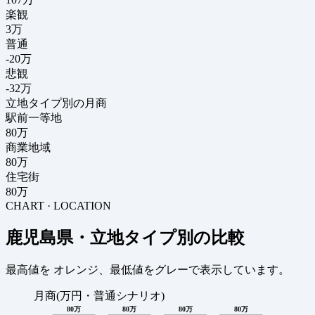
楽観
3万
普通
-20万
悲観
-32万
立地タイプ別の月商
駅前一等地
80万
商業地域
80万
住宅街
80万
CHART · LOCATION
鹿児島県・立地タイプ別の比較
最高値を
オレンジ
、最低値を
グレー
で表示しています。
月商(万円・普通シナリオ)
80万
80万
80万
80万