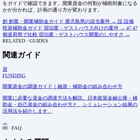
をガイドで確認できます。開業資金の何割が補助対象になる
かが分かれば、計画の通り方が変わります。
創
創業・開業補助金ガイド
鹿児島県の該当案件
→
設
設備
投資補助金ガイド
宿泊業・ゲストハウス向けの案件
→
47
47
都道府県で比較
宿泊業・ゲストハウス開業のしやすさ
→
RELATED · GUIDES
関連ガイド
資
FUNDING
開業資金の調達ガイド｜融資・補助金の組み合わせ方
開業に必要な資金の調達方法を解説。日本政策金融公庫・補
助金・自己資金の組み合わせ方と、シミュレーション結果の
活用法を紹介します。
→
09 · FAQ