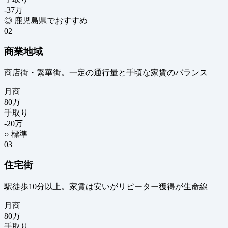
-37
万
◎ 鹿児島県でおすすめ
02
商業地域
商店街・繁華街。一定の通行量と手頃な家賃のバランス
月商
80
万
手取り
-20
万
○ 標準
03
住宅街
駅徒歩10分以上。家賃は安いがリピーター獲得が生命線
月商
80
万
手取り