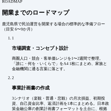
ROADMAP
開業までのロードマップ
鹿児島県で民泊運営を開業する場合の標準的な準備フロー
（
目安 6〜9か月
）
1
市場調査・コンセプト設計
商圏人口・競合・客単価レンジを1〜2週間で整理。
「誰に・何を・いくらで」をA4 1枚にまとめ、家族と
金融機関に通る言葉に落とす。
2
事業計画書の作成
3シナリオ（楽観・普通・悲観）の月次損益、初期投
資、自己資金比率、返済計画を1本にまとめる。日本政
策金融公庫の創業計画書フォーマットを土台に、根拠