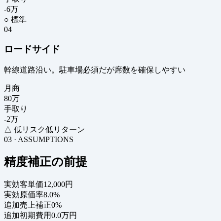
-6
万
○ 標準
04
ロードサイド
幹線道路沿い。駐車場必須だが席数を確保しやすい
月商
80
万
手取り
-2
万
△ 低リスク低リターン
03 · ASSUMPTIONS
精度補正の前提
実効客単価
12,000円
実効原価率
8.0%
追加売上補正
0%
追加初期費用
0.0万円