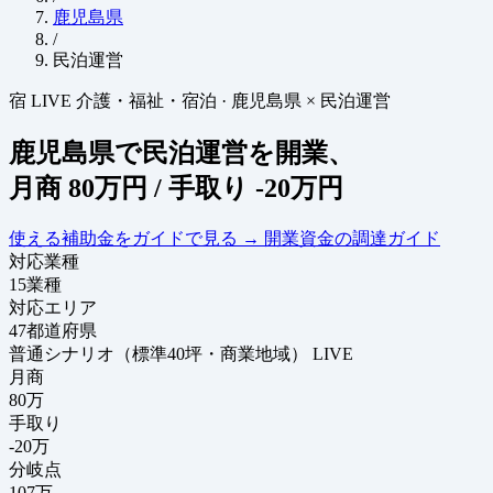
鹿児島県
/
民泊運営
宿
LIVE
介護・福祉・宿泊
·
鹿児島県 × 民泊運営
鹿児島県で民泊運営を開業、
月商
80万円
/ 手取り
-20万円
使える補助金をガイドで見る
→
開業資金の調達ガイド
対応業種
15
業種
対応エリア
47
都道府県
普通シナリオ（標準40坪・商業地域）
LIVE
月商
80
万
手取り
-20
万
分岐点
107
万