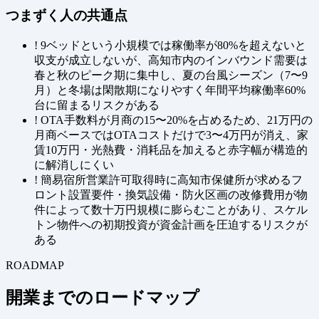
つまずく人の共通点
!
9ベッドという小規模では稼働率が80%を超えないと
収支が成立しないが、高知市内のインバウンド需要は
春と秋のピーク期に集中し、夏の台風シーズン（7〜9
月）と冬場は閑散期になりやすく年間平均稼働率60%
台に留まるリスクがある
!
OTA手数料が月商の15〜20%を占めるため、21万円の
月商ベースではOTAコストだけで3〜4万円が消え、家
賃10万円・光熱費・消耗品を加えると赤字幅が構造的
に解消しにくい
!
簡易宿所営業許可取得時に高知市保健所が求めるフ
ロント設置要件・換気設備・防火区画の改修費用が物
件によって数十万円規模に膨らむことがあり、スケル
トン物件への初期投資が資金計画を圧迫するリスクが
ある
ROADMAP
開業までのロードマップ