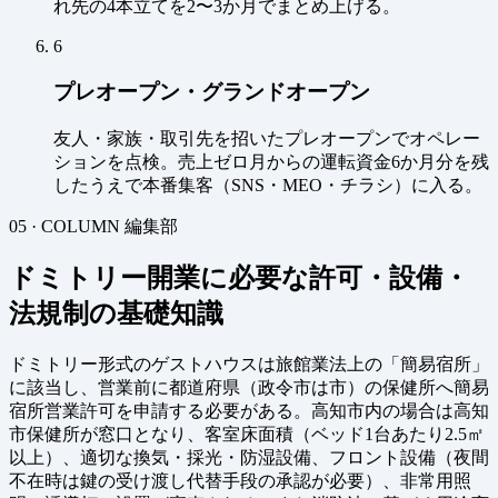
れ先の4本立てを2〜3か月でまとめ上げる。
6
プレオープン・グランドオープン
友人・家族・取引先を招いたプレオープンでオペレー
ションを点検。売上ゼロ月からの運転資金6か月分を残
したうえで本番集客（SNS・MEO・チラシ）に入る。
05 · COLUMN
編集部
ドミトリー開業に必要な許可・設備・
法規制の基礎知識
ドミトリー形式のゲストハウスは旅館業法上の「簡易宿所」
に該当し、営業前に都道府県（政令市は市）の保健所へ簡易
宿所営業許可を申請する必要がある。高知市内の場合は高知
市保健所が窓口となり、客室床面積（ベッド1台あたり2.5㎡
以上）、適切な換気・採光・防湿設備、フロント設備（夜間
不在時は鍵の受け渡し代替手段の承認が必要）、非常用照