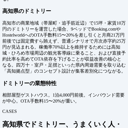
高知県のドミトリー
高知市の商業地域（帯屋町・追手筋近辺）で15坪・家賃10万
円のドミトリーを運営した場合、9ベッドでBooking.comや
HostelworldへのOTA手数料15〜20%を差し引くと月商21万円
前後では固定費すら賄えず、普通シナリオで月次赤字約25万
円が見込まれる。稼働率70%以上を維持するためには高知
城・ひろめ市場周辺の観光客導線に乗ること、および直接予
約比率を高めてOTA依存を下げることが収益改善の核心と
なる。四万十・室戸・足摺といった県内周遊需要を取り込む
「高知拠点型」のコンセプト設計が集客差別化につながる。
ドミトリーの業態特性
相部屋型ゲストハウス。1泊4,000円前後。インバウンド需要
が中心。OTA手数料15〜20%が重い。
CASES
高知県でドミトリー、うまくいく人・