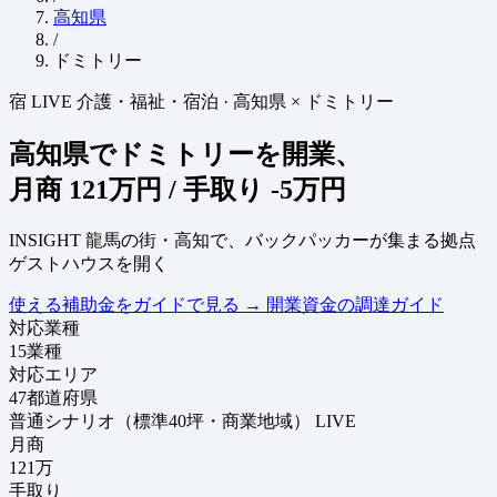
高知県
/
ドミトリー
宿
LIVE
介護・福祉・宿泊
·
高知県 × ドミトリー
高知県でドミトリーを開業、
月商
121万円
/ 手取り
-5万円
INSIGHT
龍馬の街・高知で、バックパッカーが集まる拠点
ゲストハウスを開く
使える補助金をガイドで見る
→
開業資金の調達ガイド
対応業種
15
業種
対応エリア
47
都道府県
普通シナリオ（標準40坪・商業地域）
LIVE
月商
121
万
手取り