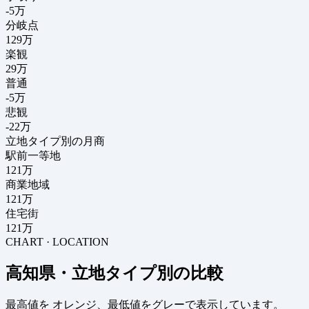
-5
万
分岐点
129
万
楽観
29万
普通
-5万
悲観
-22万
立地タイプ別の月商
駅前一等地
121万
商業地域
121万
住宅街
121万
CHART · LOCATION
高知県・立地タイプ別の比較
最高値を
オレンジ
、最低値を
グレー
で表示しています。