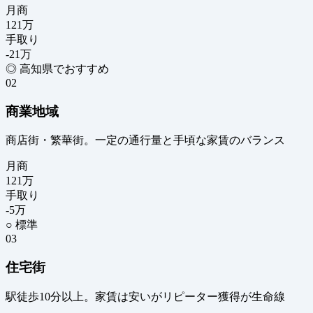
月商
121
万
手取り
-21
万
◎ 高知県でおすすめ
02
商業地域
商店街・繁華街。一定の通行量と手頃な家賃のバランス
月商
121
万
手取り
-5
万
○ 標準
03
住宅街
駅徒歩10分以上。家賃は安いがリピーター獲得が生命線