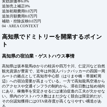
実効原価率
6.0%
追加売上補正
0%
追加初期費用
0.0万円
追加月額費用
8.0万円
補助・控除反映
0.0万円
04 · AREA CONTEXT
高知県でドミトリーを開業するポイン
ト
高知県の宿泊業・ゲストハウス事情
高知県は坂本龍馬ゆかりの桂浜や四万十川、仁淀川など自然
観光資源が豊富で、近年は外国人バックパッカーの四国一周
ルートの拠点として高知市中心部（はりまや橋・帯屋町周
辺）への宿泊需要が高まっている。一方で高知龍馬空港から
のアクセスや交通インフラの制約から、滞在日数は短め傾向
にあり、稼働率を安定させるには連泊促進の工夫が欠かせな
い。県内のゲストハウス数はまだ少なく競合は限定的だが、
その分認知獲得にはOTA依存度が高くなりやすい構造があ
る。