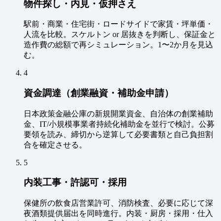
物件探し・内見・仮押さえ
駅前・商業・住宅街・ロードサイドで家賃・坪単価・
人流を比較。スケルトン or 居抜きを判断し、保証金と
造作費の総額で再シミュレーション。1〜2か月を見込
む。
4
資金調達（創業融資・補助金申請）
日本政策金融公庫の新規開業資金、自治体の創業補助
金、IT/小規模事業者持続化補助金を並行で検討。公募
要領を読み、締切から逆算して必要書類と自己負担割
合を確定させる。
5
内装工事・許認可・採用
保健所の飲食店営業許可、消防検査、必要に応じて深
夜酒類提供届出を同時進行。内装・厨房・採用・仕入