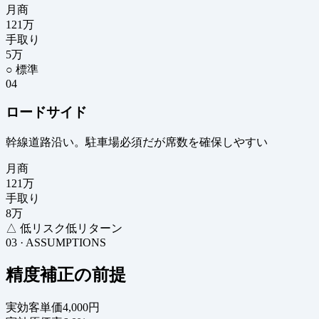
月商
121
万
手取り
5
万
○ 標準
04
ロードサイド
幹線道路沿い。駐車場必須だが席数を確保しやすい
月商
121
万
手取り
8
万
△ 低リスク低リターン
03 · ASSUMPTIONS
精度補正の前提
実効客単価
4,000円