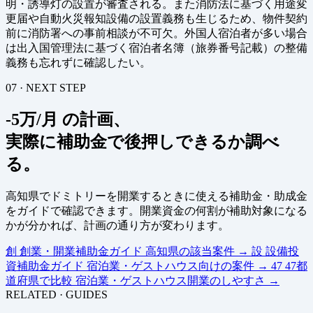
明・誘導灯の設置が審査される。また消防法に基づく用途変
更届や自動火災報知設備の設置義務も生じるため、物件契約
前に消防署への事前相談が不可欠。外国人宿泊者が多い場合
は出入国管理法に基づく宿泊者名簿（旅券番号記載）の整備
義務も忘れずに確認したい。
07 · NEXT STEP
-5万/月 の計画、
実際に補助金で後押しできるか調べ
る。
高知県でドミトリーを開業するときに使える補助金・助成金
をガイドで確認できます。開業資金の何割が補助対象になる
かが分かれば、計画の通り方が変わります。
創
創業・開業補助金ガイド
高知県の該当案件
→
設
設備投
資補助金ガイド
宿泊業・ゲストハウス向けの案件
→
47
47都
道府県で比較
宿泊業・ゲストハウス開業のしやすさ
→
RELATED · GUIDES