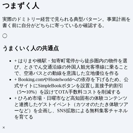
つまずく人
実際のドミトリー経営で見られる典型パターン。事業計画を
書く前に自分がどちらに寄っているか確認する。
◯
うまくいく人の共通点
+
はりまや橋駅・知寄町電停から徒歩圏内の物件を選
び、とさでん交通沿線の外国人観光客導線に乗ること
で、空港バスとの動線を意識した立地優位を作る
+
Booking.comやHostelworldへの依存を下げるため、公
式サイトにSimpleBookボタンを設置し直接予約割引
（5〜10%）を設けてOTA手数料コストを削減する
+
ひろめ市場・日曜市など高知固有の体験コンテンツ
と連携したゲストイベント（カツオのたたき体験ツア
ーなど）を企画し、SNS拡散による無料集客チャネル
を育てる
×