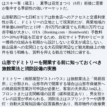
はスキー客（蔵王）、夏季は花笠まつり（8月）前後に需要
が集中する季節性の強いマーケットだ。
山形駅西口〜七日町エリアは飲食店へのアクセスと交通利便
性が高く、ドミトリーの立地として現実的だが、商業地域の
坪単価6,000円だと15坪・月9万円の家賃でも月商21万円では
赤字幅が大きい。OTA（Booking.com・Hostelworld）手数料
15〜20%が利益を圧迫するため、自社サイト予約やリピータ
ー獲得の仕組みを初期から設計しないと収支が成立しない。
銀山温泉への玄関口となる大石田駅周辺など観光動線上の物
件を狙う戦略も、賃料を抑える観点で検討に値する。
山形でドミトリーを開業する前に知っておくべき
旅館業法と消防設備の実務
ドミトリー（相部屋型ゲストハウス）は旅館業法上「簡易宿
所」に分類され、山形市内で開業する場合は山形市保健所へ
の簡易宿所営業許可申請が必要だ。客室の天井高2.1m以上、
フロントまたは玄関帳場の設置（緩和規定あり）、男女別ト
イレの設置が求められる。消防法上はスプリンクラーや誘導
灯・自動火災報知設備の設置義務があり、既存物件の改修費