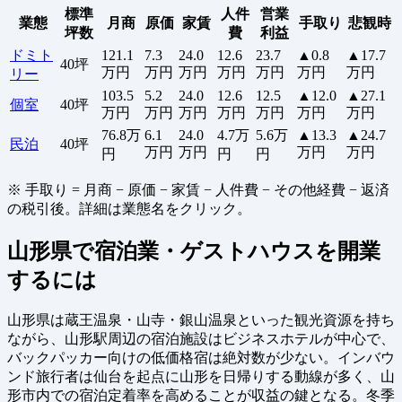
標準
人件
営業
業態
月商
原価
家賃
手取り
悲観時
坪数
費
利益
ドミト
121.1
7.3
24.0
12.6
23.7
▲0.8
▲17.7
40坪
万円
万円
万円
万円
万円
万円
万円
リー
103.5
5.2
24.0
12.6
12.5
▲12.0
▲27.1
個室
40坪
万円
万円
万円
万円
万円
万円
万円
76.8万
6.1
24.0
4.7万
5.6万
▲13.3
▲24.7
民泊
40坪
万円
万円
万円
万円
円
円
円
※ 手取り = 月商 − 原価 − 家賃 − 人件費 − その他経費 − 返済
の税引後。詳細は業態名をクリック。
山形県で宿泊業・ゲストハウスを開業
するには
山形県は蔵王温泉・山寺・銀山温泉といった観光資源を持ち
ながら、山形駅周辺の宿泊施設はビジネスホテルが中心で、
バックパッカー向けの低価格宿は絶対数が少ない。インバウ
ンド旅行者は仙台を起点に山形を日帰りする動線が多く、山
形市内での宿泊定着率を高めることが収益の鍵となる。冬季