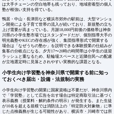
は大手チェーンの空白地帯も残っており、地域密着型の個人
塾が根強い支持を得ている。
鴨居・中山・長津田など横浜市郊外の駅前は、大型マンショ
ン開発による子育て世帯の流入が続いており、新規塾の立ち
上げ需要が高まっている。月謝18,000円前後の価格帯は神奈
川県の小学生塾市場ではスタンダードだが、個別指導大手の
明光義塾やKECの存在感が強く、集団指導形式で開業する
場合は「なぜうちの塾か」を説明できる体験授業の仕組みが
集客の分岐点になる。夕方17〜20時の時間帯は小学生の送迎
ラッシュと重なるため、駐輪場スペースと近隣住民への配慮
が立地選定時に見落とされやすい実務的な課題となる。
小学生向け学習塾を神奈川県で開業する前に知っ
ておくべき届出・設備・法規制の実務
小学生向け学習塾の開業に国家資格は不要だが、神奈川県内
で「学習塾」として広告を出す場合は特定商取引法に基づく
表示義務（授業料・解約条件の明示）が発生する。また生徒
が10名を超える規模では消防法上の「特定防火対象物」に準
じた点検義務が生じる可能性があり、横浜市・川崎市では所