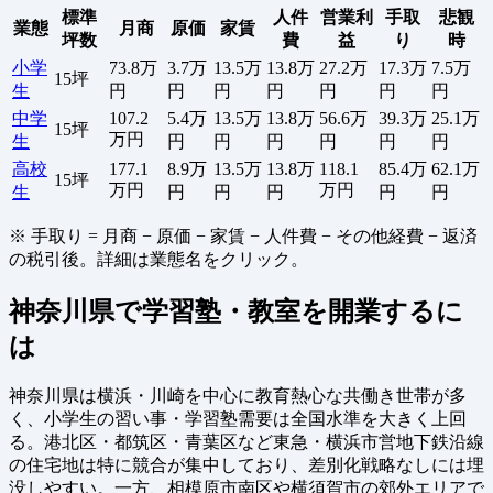
標準
人件
営業利
手取
悲観
業態
月商
原価
家賃
坪数
費
益
り
時
小学
73.8万
3.7万
13.5万
13.8万
27.2万
17.3万
7.5万
15坪
生
円
円
円
円
円
円
円
中学
107.2
5.4万
13.5万
13.8万
56.6万
39.3万
25.1万
15坪
万円
生
円
円
円
円
円
円
高校
177.1
8.9万
13.5万
13.8万
118.1
85.4万
62.1万
15坪
万円
万円
生
円
円
円
円
円
※ 手取り = 月商 − 原価 − 家賃 − 人件費 − その他経費 − 返済
の税引後。詳細は業態名をクリック。
神奈川県で学習塾・教室を開業するに
は
神奈川県は横浜・川崎を中心に教育熱心な共働き世帯が多
く、小学生の習い事・学習塾需要は全国水準を大きく上回
る。港北区・都筑区・青葉区など東急・横浜市営地下鉄沿線
の住宅地は特に競合が集中しており、差別化戦略なしには埋
没しやすい。一方、相模原市南区や横須賀市の郊外エリアで