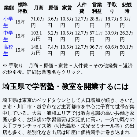
標準
人件
営業
手取
悲観
業態
月商
原価
家賃
坪数
費
利益
り
時
小学
71.0万
3.6万
10.5万
12.7万
28.8万
18.7万
9.3万
15坪
生
円
円
円
円
円
円
円
中学
103.1
5.2万
10.5万
12.7万
57.1万
39.9万
26.3万
15坪
万円
生
円
円
円
円
円
円
高校
148.1
7.4万
10.5万
12.7万
96.7万
69.6万
50.1万
15坪
万円
生
円
円
円
円
円
円
※ 手取り = 月商 − 原価 − 家賃 − 人件費 − その他経費 − 返済
の税引後。詳細は業態名をクリック。
埼玉県で学習塾・教室を開業するには
埼玉県は東京のベッドタウンとして人口増加が続き、さいた
ま市・川口市・越谷市など主要都市を中心に子育て世帯が集
中している。大宮・浦和エリアでは教育意識の高い共働き家
庭が多く、放課後の学習需要は安定的に高い。一方で既存の
大手フランチャイズ塾（明光義塾・栄光ゼミナール等）の出
店も多く、差別化なき出店は即座に価格競争に巻き込まれ