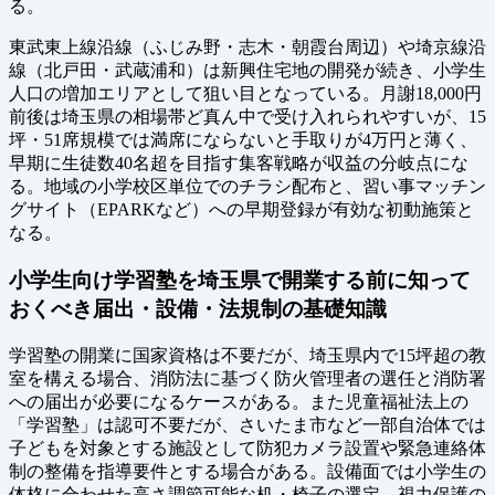
る。
東武東上線沿線（ふじみ野・志木・朝霞台周辺）や埼京線沿
線（北戸田・武蔵浦和）は新興住宅地の開発が続き、小学生
人口の増加エリアとして狙い目となっている。月謝18,000円
前後は埼玉県の相場帯ど真ん中で受け入れられやすいが、15
坪・51席規模では満席にならないと手取りが4万円と薄く、
早期に生徒数40名超を目指す集客戦略が収益の分岐点にな
る。地域の小学校区単位でのチラシ配布と、習い事マッチン
グサイト（EPARKなど）への早期登録が有効な初動施策と
なる。
小学生向け学習塾を埼玉県で開業する前に知って
おくべき届出・設備・法規制の基礎知識
学習塾の開業に国家資格は不要だが、埼玉県内で15坪超の教
室を構える場合、消防法に基づく防火管理者の選任と消防署
への届出が必要になるケースがある。また児童福祉法上の
「学習塾」は認可不要だが、さいたま市など一部自治体では
子どもを対象とする施設として防犯カメラ設置や緊急連絡体
制の整備を指導要件とする場合がある。設備面では小学生の
体格に合わせた高さ調節可能な机・椅子の選定、視力保護の