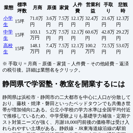
標準
人件
営業利
手取
悲観
業態
月商
原価
家賃
坪数
費
益
り
時
小学
71.0万
3.6万
7.5万
12.1万
32.4万
21.6万
12.3万
15坪
生
円
円
円
円
円
円
円
中学
103.1
5.2万
7.5万
12.1万
60.6万
42.8万
29.2万
15坪
万円
生
円
円
円
円
円
円
高校
148.1
7.4万
7.5万
12.1万
100.2
72.5万
53.0万
15坪
万円
万円
生
円
円
円
円
円
※ 手取り = 月商 − 原価 − 家賃 − 人件費 − その他経費 − 返済
の税引後。詳細は業態名をクリック。
静岡県で学習塾・教室を開業するには
静岡県は浜松市・静岡市の二大都市を中心に人口が分散して
おり、藤枝・焼津・磐田といったベッドタウンでも共働き世
帯が増加傾向にある。公立小学校の学力水準は全国平均付近
で推移しているため、中学受験よりも基礎学力補強・定期テ
スト対策ニーズが強く、月謝18,000円前後の価格帯は受け入
れられやすい土壌がある。静鉄線・JR東海道線沿線の駅前