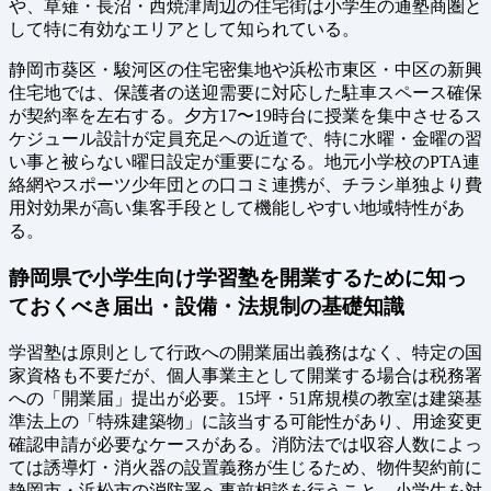
や、草薙・長沼・西焼津周辺の住宅街は小学生の通塾商圏と
して特に有効なエリアとして知られている。
静岡市葵区・駿河区の住宅密集地や浜松市東区・中区の新興
住宅地では、保護者の送迎需要に対応した駐車スペース確保
が契約率を左右する。夕方17〜19時台に授業を集中させるス
ケジュール設計が定員充足への近道で、特に水曜・金曜の習
い事と被らない曜日設定が重要になる。地元小学校のPTA連
絡網やスポーツ少年団との口コミ連携が、チラシ単独より費
用対効果が高い集客手段として機能しやすい地域特性があ
る。
静岡県で小学生向け学習塾を開業するために知っ
ておくべき届出・設備・法規制の基礎知識
学習塾は原則として行政への開業届出義務はなく、特定の国
家資格も不要だが、個人事業主として開業する場合は税務署
への「開業届」提出が必要。15坪・51席規模の教室は建築基
準法上の「特殊建築物」に該当する可能性があり、用途変更
確認申請が必要なケースがある。消防法では収容人数によっ
ては誘導灯・消火器の設置義務が生じるため、物件契約前に
静岡市・浜松市の消防署へ事前相談を行うこと。小学生を対