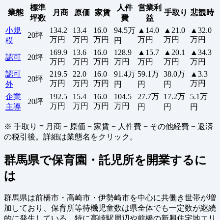
標準
人件
営業利
業態
月商
原価
家賃
手取り
悲観時
坪数
費
益
小規
134.2
13.4
16.0
94.5万
▲14.0
▲21.0
▲32.0
20坪
万円
万円
万円
万円
万円
万円
模
円
169.9
13.6
16.0
128.9
▲15.7
▲20.1
▲34.3
認可
20坪
万円
万円
万円
万円
万円
万円
万円
認可
219.5
22.0
16.0
91.4万
59.1万
38.0万
▲3.3
20坪
万円
万円
万円
万円
外
円
円
円
企業
192.5
15.4
16.0
104.5
27.7万
17.2万
5.1万
20坪
万円
万円
万円
万円
主導
円
円
円
※ 手取り = 月商 − 原価 − 家賃 − 人件費 − その他経費 − 返済
の税引後。詳細は業態名をクリック。
群馬県で保育園・託児所を開業するに
は
群馬県は前橋市・高崎市・伊勢崎市を中心に共働き世帯が増
加しており、保育所等待機児童数は県全体でも一定数が継続
的に発生している。特に高崎駅周辺や前橋の新興住宅地エリ