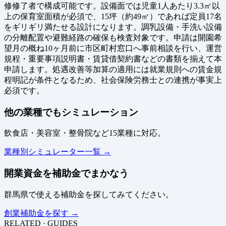
修修了者で構成可能です。設備面では児童1人あたり3.3㎡以
上の保育室面積が必須で、15坪（約49㎡）であれば定員17名
をギリギリ満たせる設計になります。調乳設備・手洗い設備
の分離配置や避難経路の確保も検査対象です。申請は開園希
望月の概ね10ヶ月前に市区町村窓口へ事前相談を行い、運営
規程・重要事項説明書・賃貸借契約書などの書類を揃えて本
申請します。処遇改善等加算の適用には就業規則への賃金規
程明記が条件となるため、社会保険労務士との連携が事実上
必須です。
他の業種でもシミュレーション
飲食店・美容室・整骨院など15業種に対応。
業種別シミュレーター一覧 →
開業資金を補助金でまかなう
群馬県で使える補助金を探してみてください。
創業補助金を探す →
RELATED · GUIDES