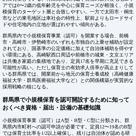
アでは0〜2歳の低年齢児を中心に保育ニーズが根強く、小規
模保育のターゲット層と合致しやすい。一方で太田市・桐生
市などの東毛地区は車社会の特性上、駅前よりもロードサイ
ドや住宅地内の立地が選ばれやすい傾向がある。
群馬県内で小規模保育事業（認可）を開業する場合、前橋
市・高崎市・伊勢崎市のいずれも市独自の上乗せ補助が設定
されており、国基準の公定価格に加えて自治体補助を得やす
い環境にある。高崎駅西口周辺や前橋市の城東・文京エリア
は共働き家庭の集積地であり、定員17名を早期に充足できる
可能性が高い。ただし保育士の有効求人倍率が高止まりして
いる群馬県では、開業前から地元の保育士養成校（高崎健康
福祉大学・群馬医療福祉大学など）との関係構築が実質的な
採用戦略の核になる。
群馬県で小規模保育を認可開設するために知って
おくべき資格・届出・設備の基礎知識
小規模保育事業（認可）はA型・B型・C型に分類され、群
馬県内市町村への認可申請が必要です。定員12〜19名のB型
では保育士比率を1/2以上確保し、残りは自治体が認める研