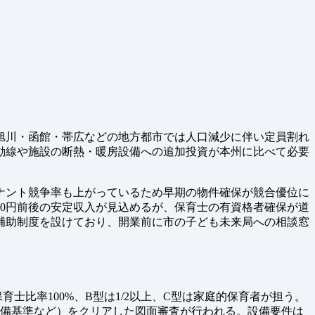
旭川・函館・帯広などの地方都市では人口減少に伴い定員割れ
動線や施設の断熱・暖房設備への追加投資が本州に比べて必要
ナント競争率も上がっているため早期の物件確保が競合優位に
00円前後の安定収入が見込めるが、保育士の有資格者確保が道
補助制度を設けており、開業前に市の子ども未来局への相談窓
士比率100%、B型は1/2以上、C型は家庭的保育者が担う。
設備基準など）をクリアした図面審査が行われる。設備要件は