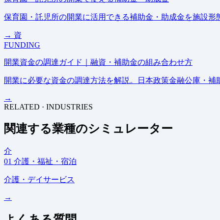
保育園・託児所の開業に活用できる補助金・助成金を施設形態
→
資
FUNDING
開業資金の調達ガイド｜融資・補助金の組み合わせ方
開業に必要な資金の調達方法を解説。日本政策金融公庫・補
→
RELATED · INDUSTRIES
関連する業種のシミュレーター
介
01
介護・福祉・宿泊
介護・デイサービス
→
よくある質問