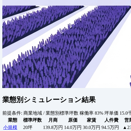
業態別シミュレーション結果
前提条件:
商業地域 / 業態別標準坪数
稼働率 83%
坪単価 15.0
業態
標準坪数
月商
原価
家賃
人件費
営
小規模
20坪
139.8万円
14.0万円
30.0万円
94.5万円
▲2