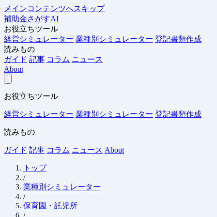
メインコンテンツへスキップ
補助金さがすAI
お役立ちツール
経営シミュレーター
業種別シミュレーター
登記書類作成
読みもの
ガイド
記事
コラム
ニュース
About
お役立ちツール
経営シミュレーター
業種別シミュレーター
登記書類作成
読みもの
ガイド
記事
コラム
ニュース
About
トップ
/
業種別シミュレーター
/
保育園・託児所
/