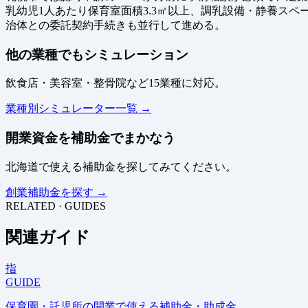
乳幼児1人あたり保育室面積3.3㎡以上、調乳設備・静養ス
治体との委託契約手続きも並行して進める。
他の業種でもシミュレーション
飲食店・美容室・整骨院など15業種に対応。
業種別シミュレーター一覧 →
開業資金を補助金でまかなう
北海道で使える補助金を探してみてください。
創業補助金を探す →
RELATED · GUIDES
関連ガイド
指
GUIDE
保育園・託児所の開業で使える補助金・助成金