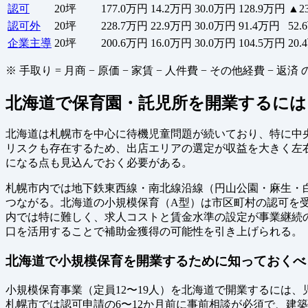
認可
20坪
177.0万円
14.2万円
30.0万円
128.9万円
▲2
認可外
20坪
228.7万円
22.9万円
30.0万円
91.4万円
52
企業主導
20坪
200.6万円
16.0万円
30.0万円
104.5万円
20
※ 手取り = 月商 − 原価 − 家賃 − 人件費 − その他経費 
北海道で保育園・託児所を開業するには
北海道は札幌市を中心に待機児童問題が続いており、特に中
リスクも存在するため、出店エリアの選定が収益を大きく左
になる点も見込んでおく必要がある。
札幌市内では地下鉄東西線・南北線沿線（円山公園・麻生・
つながる。北海道の小規模保育（A型）は市区町村の認可を受
内では特に難しく、求人コストと賃金水準の設定が事業継続
口を活用することで補助金獲得の可能性を引き上げられる。
北海道で小規模保育を開業するために知っておくべ
小規模保育事業（定員12〜19人）を北海道で開業するには、児
札幌市では認可申請の6〜12か月前に事前相談が必須で、建