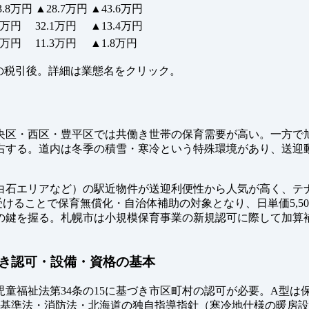
3.8万円
▲28.7万円
▲43.6万円
.6万円
32.1万円
▲13.4万円
.4万円
11.3万円
▲1.8万円
− 返済 の税引後。詳細は業態名をクリック。
央区・西区・豊平区では共働き世帯の保育需要が高い。一方で
右する。道内は冬季の積雪・寒冷という特殊環境があり、送迎
白石エリアなど）の駅近物件が送迎利便性から人気が高く、テ
けることで保育無償化・自治体補助の対象となり、日単価5,5
の鍵を握る。札幌市は小規模保育事業の新規認可に際して加算
き認可・設備・資格の基本
童福祉法第34条の15に基づき市区町村の認可が必要。A型は保育
築基準法・消防法・北海道の独自指導指針（寒冷地仕様の暖房