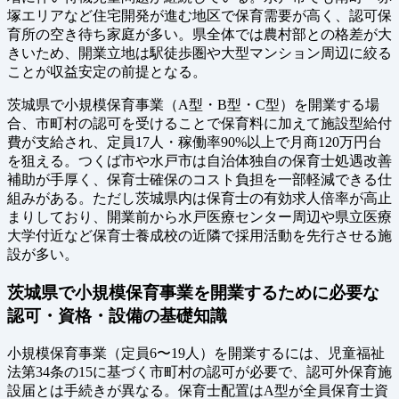
塚エリアなど住宅開発が進む地区で保育需要が高く、認可保
育所の空き待ち家庭が多い。県全体では農村部との格差が大
きいため、開業立地は駅徒歩圏や大型マンション周辺に絞る
ことが収益安定の前提となる。
茨城県で小規模保育事業（A型・B型・C型）を開業する場
合、市町村の認可を受けることで保育料に加えて施設型給付
費が支給され、定員17人・稼働率90%以上で月商120万円台
を狙える。つくば市や水戸市は自治体独自の保育士処遇改善
補助が手厚く、保育士確保のコスト負担を一部軽減できる仕
組みがある。ただし茨城県内は保育士の有効求人倍率が高止
まりしており、開業前から水戸医療センター周辺や県立医療
大学付近など保育士養成校の近隣で採用活動を先行させる施
設が多い。
茨城県で小規模保育事業を開業するために必要な
認可・資格・設備の基礎知識
小規模保育事業（定員6〜19人）を開業するには、児童福祉
法第34条の15に基づく市町村の認可が必要で、認可外保育施
設届とは手続きが異なる。保育士配置はA型が全員保育士資