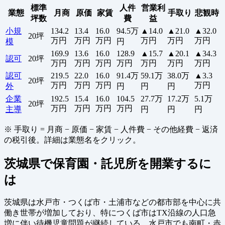
標準
人件
営業利
業態
月商
原価
家賃
手取り
悲観時
坪数
費
益
小規
134.2
13.4
16.0
94.5万
▲14.0
▲21.0
▲32.0
20坪
万円
万円
万円
万円
万円
万円
模
円
169.9
13.6
16.0
128.9
▲15.7
▲20.1
▲34.3
認可
20坪
万円
万円
万円
万円
万円
万円
万円
認可
219.5
22.0
16.0
91.4万
59.1万
38.0万
▲3.3
20坪
万円
万円
万円
万円
外
円
円
円
企業
192.5
15.4
16.0
104.5
27.7万
17.2万
5.1万
20坪
万円
万円
万円
万円
主導
円
円
円
※ 手取り = 月商 − 原価 − 家賃 − 人件費 − その他経費 − 返済
の税引後。詳細は業態名をクリック。
茨城県で保育園・託児所を開業するに
は
茨城県は水戸市・つくば市・土浦市などの都市部を中心に共
働き世帯が増加しており、特につくば市はTX沿線の人口急
増に伴い待機児童問題が継続している。水戸市でも南町・赤