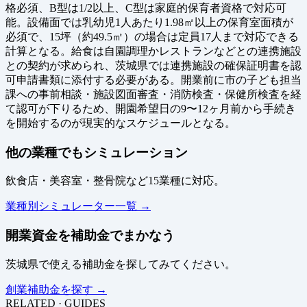
格必須、B型は1/2以上、C型は家庭的保育者資格で対応可
能。設備面では乳幼児1人あたり1.98㎡以上の保育室面積が
必須で、15坪（約49.5㎡）の場合は定員17人まで対応できる
計算となる。給食は自園調理かレストランなどとの連携施設
との契約が求められ、茨城県では連携施設の確保証明書を認
可申請書類に添付する必要がある。開業前に市の子ども担当
課への事前相談・施設図面審査・消防検査・保健所検査を経
て認可が下りるため、開園希望日の9〜12ヶ月前から手続き
を開始するのが現実的なスケジュールとなる。
他の業種でもシミュレーション
飲食店・美容室・整骨院など15業種に対応。
業種別シミュレーター一覧 →
開業資金を補助金でまかなう
茨城県で使える補助金を探してみてください。
創業補助金を探す →
RELATED · GUIDES