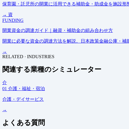
保育園・託児所の開業に活用できる補助金・助成金を施設形態
→
資
FUNDING
開業資金の調達ガイド｜融資・補助金の組み合わせ方
開業に必要な資金の調達方法を解説。日本政策金融公庫・補
→
RELATED · INDUSTRIES
関連する業種のシミュレーター
介
01
介護・福祉・宿泊
介護・デイサービス
→
よくある質問