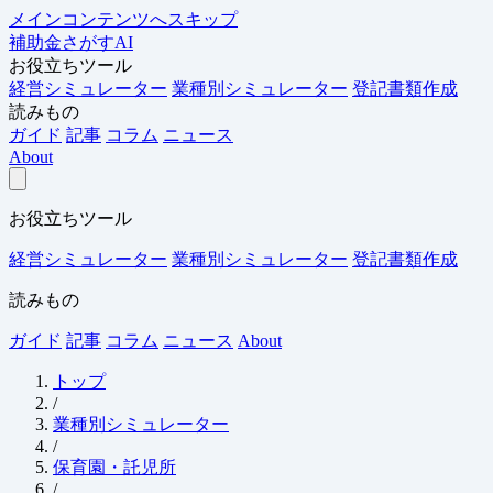
メインコンテンツへスキップ
補助金さがすAI
お役立ちツール
経営シミュレーター
業種別シミュレーター
登記書類作成
読みもの
ガイド
記事
コラム
ニュース
About
お役立ちツール
経営シミュレーター
業種別シミュレーター
登記書類作成
読みもの
ガイド
記事
コラム
ニュース
About
トップ
/
業種別シミュレーター
/
保育園・託児所
/