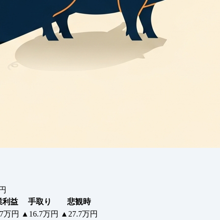
千円
業利益
手取り
悲観時
.7万円
▲16.7万円
▲27.7万円