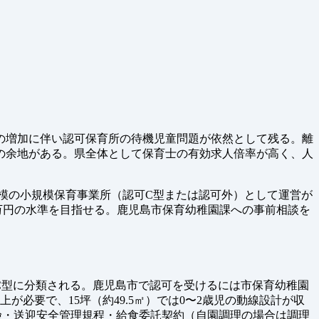
の増加に伴い認可保育所の待機児童問題が依然として残る。離
の余地がある。県全体として保育士の有効求人倍率が高く、人
人規模の小規模保育事業所（認可C型または認可外）として運営が
5万円の水準を目指せる。鹿児島市保育幼稚園課への事前相談を
・C型に分類される。鹿児島市で認可を受けるには市保育幼稚園
が必要で、15坪（約49.5㎡）では0〜2歳児の動線設計が収
険・送迎安全管理規程・給食委託契約（自園調理の場合は調理