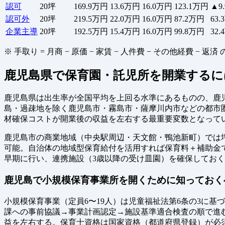
認可
20坪
169.9万円
13.6万円
16.0万円
123.1万円
▲9
認可外
20坪
219.5万円
22.0万円
16.0万円
87.2万円
63
企業主導
20坪
192.5万円
15.4万円
16.0万円
99.8万円
32
※ 手取り = 月商 − 原価 − 家賃 − 人件費 − その他経費 
鹿児島県で保育園・託児所を開業するに
鹿児島県は出生率が全国平均を上回る水準にあるものの、鹿
島・過疎地を除く鹿児島市・霧島市・薩摩川内市などの都市
材確保コストが開業後の収益を左右する最重要変数となって
鹿児島市の商業地域（中央駅周辺・天文館・鴨池新町）では坪8
可能。自治体の地域型保育給付を活用すれば保育料＋補助金で日
早期に行い、連携施設（3歳以降の受け皿園）を確保してお
鹿児島で小規模保育事業所を開くために知っておく
小規模保育事業（定員6〜19人）は児童福祉法第6条の3に
課への事前協議→事業計画認定→施設基準適合検査の順で進む。設
益を左右する。保育士資格は国家資格（都道府県登録）が必