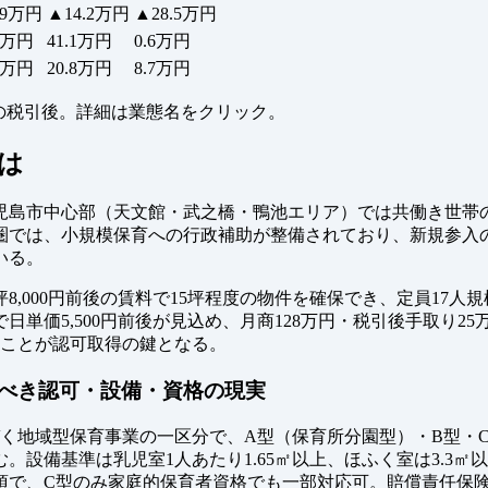
.9万円
▲14.2万円
▲28.5万円
.3万円
41.1万円
0.6万円
.4万円
20.8万円
8.7万円
− 返済 の税引後。詳細は業態名をクリック。
は
児島市中心部（天文館・武之橋・鴨池エリア）では共働き世帯
圏では、小規模保育への行政補助が整備されており、新規参入
いる。
,000円前後の賃料で15坪程度の物件を確保でき、定員17
単価5,500円前後が見込め、月商128万円・税引後手取り2
くことが認可取得の鍵となる。
べき認可・設備・資格の現実
基づく地域型保育事業の一区分で、A型（保育所分園型）・B型
備基準は乳児室1人あたり1.65㎡以上、ほふく室は3.3㎡以上
須で、C型のみ家庭的保育者資格でも一部対応可。賠償責任保