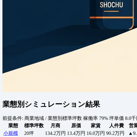
業態別シミュレーション結果
前提条件:
商業地域 / 業態別標準坪数
稼働率 79%
坪単価 8.0
業態
標準坪数
月商
原価
家賃
人件費
営
小規模
20坪
134.2万円
13.4万円
16.0万円
90.2万円
▲9