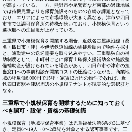
が高まっている。一方、熊野市や尾鷲市など南部の過疎地域
では待機児童よりも保育施設そのものの存続が課題となって
おり、エリアによって市場環境が大きく異なる。津市や四日
市市では認可保育所の待機が続いており、小規模保育という
選択肢への注目度が上がっている。
三重県で小規模保育を開業する場合、近鉄名古屋線沿線（桑
名・四日市・津）や伊勢鉄道沿線の駅徒歩圏内で物件を探す
と、通勤途中の送迎需要を取り込みやすい。三重県独自の補
助制度として、市町村ごとに保育士確保支援補助金や施設整
備補助金が設けられている場合があり、四日市市や津市の担
当窓口への事前相談が開業コストの圧縮につながる。商業地
域の坪単価8,000円で15坪・家賃12万円の物件であれば、近
鉄四日市駅や津駅周辺の小規模テナントが現実的な選択肢と
なる。
三重県で小規模保育を開業するために知っておく
べき認可・設備・資格の基礎知識
小規模保育（地域型保育事業）は児童福祉法第6条の3に基づ
き、定員6〜19人・0〜2歳児を対象とする認可事業です。三