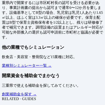
重県内で開業するには市区町村長の認可を受ける必要があ
り、事業計画書の提出から認可まで通常6〜12か月を要しま
す。設備基準としてB型の場合、乳児室は乳児1人あたり1.65
㎡以上、ほふく室は3.3㎡以上の確保が必要です。保育士配
置はB型で保育士資格保有者を1/2以上とし、残りは研修修了
者で補完できます。調理設備の設置またはアレルギー対応が
可能な外部搬入の選択も認可申請前に市町村と協議が必要で
す。
他の業種でもシミュレーション
飲食店・美容室・整骨院など15業種に対応。
業種別シミュレーター一覧 →
開業資金を補助金でまかなう
三重県で使える補助金を探してみてください。
創業補助金を探す →
RELATED · GUIDES