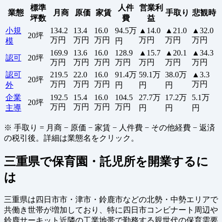
標準
人件
営業利
業態
月商
原価
家賃
手取り
悲観時
坪数
費
益
小規
134.2
13.4
16.0
94.5万
▲14.0
▲21.0
▲32.0
20坪
万円
万円
万円
万円
万円
万円
模
円
169.9
13.6
16.0
128.9
▲15.7
▲20.1
▲34.3
認可
20坪
万円
万円
万円
万円
万円
万円
万円
認可
219.5
22.0
16.0
91.4万
59.1万
38.0万
▲3.3
20坪
万円
万円
万円
万円
外
円
円
円
企業
192.5
15.4
16.0
104.5
27.7万
17.2万
5.1万
20坪
万円
万円
万円
万円
主導
円
円
円
※ 手取り = 月商 − 原価 − 家賃 − 人件費 − その他経費 − 返済
の税引後。詳細は業態名をクリック。
三重県で保育園・託児所を開業するに
は
三重県は四日市市・津市・鈴鹿市などの北勢・中勢エリアで
共働き世帯が増加しており、特に四日市コンビナート周辺や
鈴鹿サーキット近隣の工業地帯で勤務する親世代の保育需要