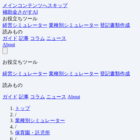
メインコンテンツへスキップ
補助金さがすAI
お役立ちツール
経営シミュレーター
業種別シミュレーター
登記書類作成
読みもの
ガイド
記事
コラム
ニュース
About
お役立ちツール
経営シミュレーター
業種別シミュレーター
登記書類作成
読みもの
ガイド
記事
コラム
ニュース
About
トップ
/
業種別シミュレーター
/
保育園・託児所
/