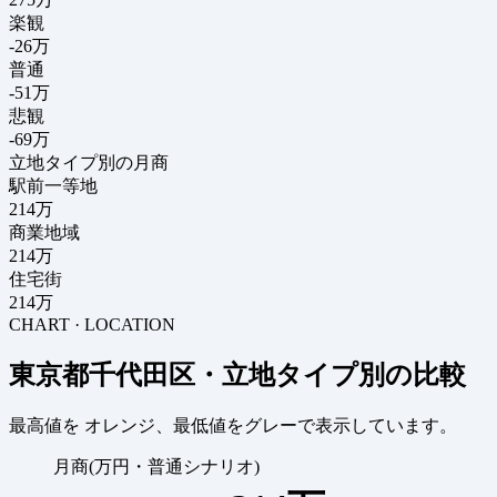
楽観
-26万
普通
-51万
悲観
-69万
立地タイプ別の月商
駅前一等地
214万
商業地域
214万
住宅街
214万
CHART · LOCATION
東京都千代田区・立地タイプ別の比較
最高値を
オレンジ
、最低値を
グレー
で表示しています。
月商(万円・普通シナリオ)