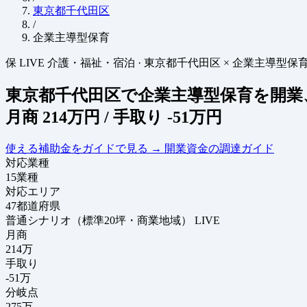
東京都千代田区
/
企業主導型保育
保
LIVE
介護・福祉・宿泊
·
東京都千代田区 × 企業主導型保
東京都千代田区で企業主導型保育を開業
月商
214万円
/ 手取り
-51万円
使える補助金をガイドで見る
→
開業資金の調達ガイド
対応業種
15
業種
対応エリア
47
都道府県
普通シナリオ（標準20坪・商業地域）
LIVE
月商
214
万
手取り
-51
万
分岐点
275
万