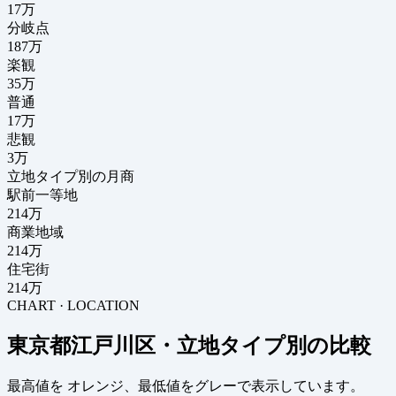
17
万
分岐点
187
万
楽観
35万
普通
17万
悲観
3万
立地タイプ別の月商
駅前一等地
214万
商業地域
214万
住宅街
214万
CHART · LOCATION
東京都江戸川区・立地タイプ別の比較
最高値を
オレンジ
、最低値を
グレー
で表示しています。