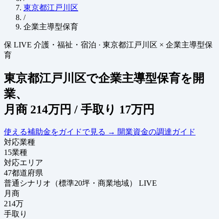
東京都江戸川区
/
企業主導型保育
保
LIVE
介護・福祉・宿泊
·
東京都江戸川区 × 企業主導型保
育
東京都江戸川区で企業主導型保育を開
業、
月商
214万円
/ 手取り
17万円
使える補助金をガイドで見る
→
開業資金の調達ガイド
対応業種
15
業種
対応エリア
47
都道府県
普通シナリオ（標準20坪・商業地域）
LIVE
月商
214
万
手取り