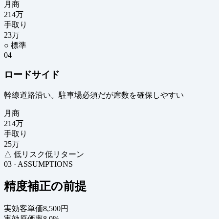
月商
214
万
手取り
23
万
○ 標準
04
ロードサイド
幹線道路沿い。駐車場必須だが席数を確保しやすい
月商
214
万
手取り
25
万
△ 低リスク低リターン
03 · ASSUMPTIONS
精度補正の前提
実効客単価
8,500円
実効原価率
8.0%