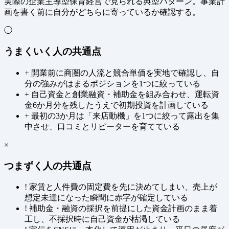
実際の企業主導型保育経営で見られる典型パターン。事業計
画を書く前に自分がどちらに寄っているか確認する。
◯
うまくいく人の共通点
+
開業前に商圏の人流と競合単価を実地で確認し、自
分の強みがはまるポジションを1つに絞っている
+
自己資金と創業融資・補助金を組み合わせ、運転資
金6か月分を残したうえで初期投資を計画している
+
最初の3か月は「来店動機」を1つに絞って露出を集
中させ、口コミとリピーターを育てている
×
つまずく人の共通点
!
家賃と人件費の固定費を先に決めてしまい、売上が
想定未達になった瞬間に赤字が確定している
!
補助金・融資の採択を前提にした資金計画のまま着
工し、不採択時に自己資金が枯渇している