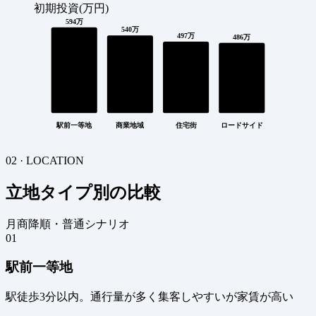
初期投資(万円)
594万
540万
497万
486万
駅前一等地
商業地域
住宅街
ロードサイド
02 · LOCATION
立地タイプ別の比較
月商降順・普通シナリオ
01
駅前一等地
駅徒歩3分以内。通行量が多く集客しやすいが家賃が高い