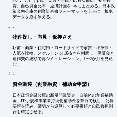
3シナリオ（楽観・普通・悲観）の月次損益、初期投
資、自己資金比率、返済計画を1本にまとめる。日本政
策金融公庫の創業計画書フォーマットを土台に、根拠
データを必ず添える。
3
物件探し・内見・仮押さえ
駅前・商業・住宅街・ロードサイドで家賃・坪単価・
人流を比較。スケルトン or 居抜きを判断し、保証金と
造作費の総額で再シミュレーション。1〜2か月を見込
む。
4
資金調達（創業融資・補助金申請）
日本政策金融公庫の新規開業資金、自治体の創業補助
金、IT/小規模事業者持続化補助金を並行で検討。公募
要領を読み、締切から逆算して必要書類と自己負担割
合を確定させる。