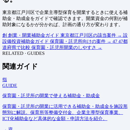
東京都江戸川区で企業主導型保育を開業するときに使える補
助金・助成金をガイドで確認できます。開業資金の何割が補
助対象になるかが分かれば、計画の通り方が変わります。
創
創業・開業補助金ガイド
東京都江戸川区の該当案件
→
設
設備投資補助金ガイド
保育園・託児所向けの案件
→
47
47都
道府県で比較
保育園・託児所開業のしやすさ
→
RELATED · GUIDES
関連ガイド
指
GUIDE
保育園・託児所の開業で使える補助金・助成金
保育園・託児所の開業に活用できる補助金・助成金を施設形
態別に解説。保育所等整備交付金、企業主導型保育事業、
ICT化補助金など具体的な金額・申請方法を紹介。
→
資