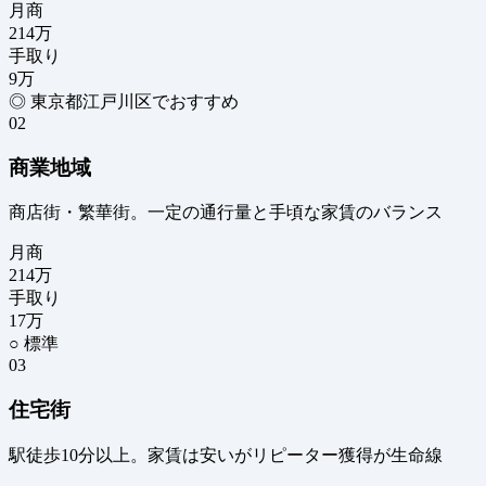
月商
214
万
手取り
9
万
◎ 東京都江戸川区でおすすめ
02
商業地域
商店街・繁華街。一定の通行量と手頃な家賃のバランス
月商
214
万
手取り
17
万
○ 標準
03
住宅街
駅徒歩10分以上。家賃は安いがリピーター獲得が生命線