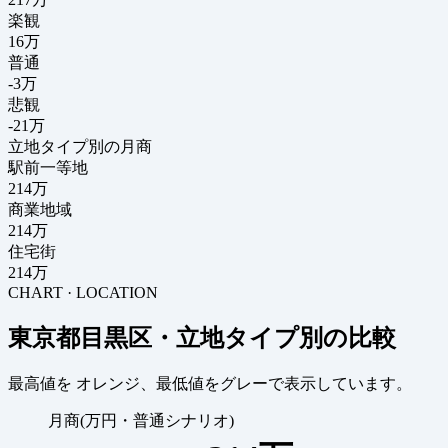
楽観
16万
普通
-3万
悲観
-21万
立地タイプ別の月商
駅前一等地
214万
商業地域
214万
住宅街
214万
CHART · LOCATION
東京都目黒区・立地タイプ別の比較
最高値を
オレンジ
、最低値を
グレー
で表示しています。
月商(万円・普通シナリオ)