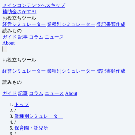
メインコンテンツへスキップ
補助金さがすAI
お役立ちツール
経営シミュレーター
業種別シミュレーター
登記書類作成
読みもの
ガイド
記事
コラム
ニュース
About
お役立ちツール
経営シミュレーター
業種別シミュレーター
登記書類作成
読みもの
ガイド
記事
コラム
ニュース
About
トップ
/
業種別シミュレーター
/
保育園・託児所
/