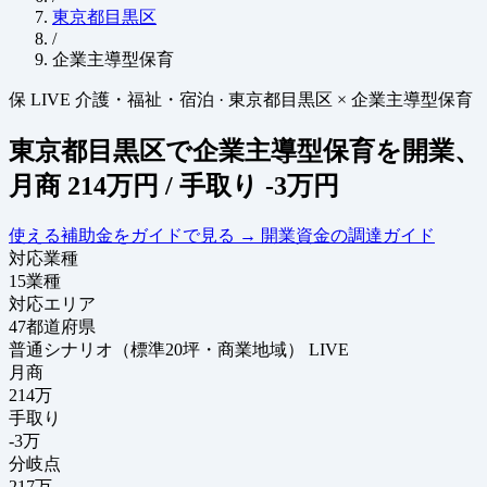
東京都目黒区
/
企業主導型保育
保
LIVE
介護・福祉・宿泊
·
東京都目黒区 × 企業主導型保育
東京都目黒区で企業主導型保育を開業、
月商
214万円
/ 手取り
-3万円
使える補助金をガイドで見る
→
開業資金の調達ガイド
対応業種
15
業種
対応エリア
47
都道府県
普通シナリオ（標準20坪・商業地域）
LIVE
月商
214
万
手取り
-3
万
分岐点
217
万