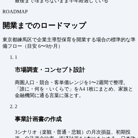
最後まで埋まらないまま半年経過している
ROADMAP
開業までのロードマップ
東京都練馬区で企業主導型保育を開業する場合の標準的な準
備フロー（
目安 6〜9か月
）
1
市場調査・コンセプト設計
商圏人口・競合・客単価レンジを1〜2週間で整理。
「誰に・何を・いくらで」をA4 1枚にまとめ、家族と
金融機関に通る言葉に落とす。
2
事業計画書の作成
3シナリオ（楽観・普通・悲観）の月次損益、初期投