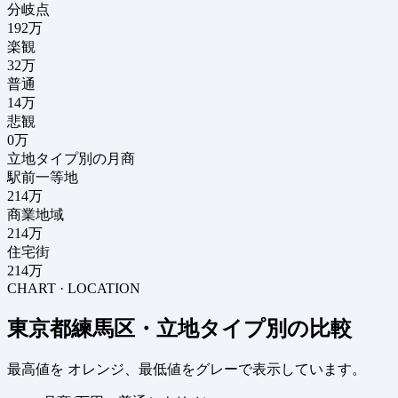
分岐点
192
万
楽観
32万
普通
14万
悲観
0万
立地タイプ別の月商
駅前一等地
214万
商業地域
214万
住宅街
214万
CHART · LOCATION
東京都練馬区・立地タイプ別の比較
最高値を
オレンジ
、最低値を
グレー
で表示しています。