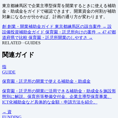
東京都練馬区で企業主導型保育を開業するときに使える補助
金・助成金をガイドで確認できます。開業資金の何割が補助
対象になるかが分かれば、計画の通り方が変わります。
創
創業・開業補助金ガイド
東京都練馬区の該当案件
→
設
設備投資補助金ガイド
保育園・託児所向けの案件
→
47
47都
道府県で比較
保育園・託児所開業のしやすさ
→
RELATED · GUIDES
関連ガイド
指
GUIDE
保育園・託児所の開業で使える補助金・助成金
保育園・託児所の開業に活用できる補助金・助成金を施設形
態別に解説。保育所等整備交付金、企業主導型保育事業、
ICT化補助金など具体的な金額・申請方法を紹介。
→
資
FUNDING