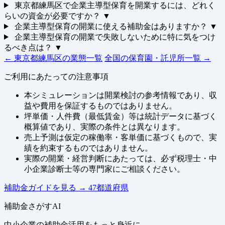
東京都練馬区で企業主導型保育を開業するには、どれく
らいの資金が必要ですか？
▼
企業主導型保育の開業に使える補助金はありますか？
▼
企業主導型保育の開業で失敗しないために特に気をつけ
るべき点は？
▼
← 東京都練馬区の業態一覧
全国の保育園・託児所一覧 →
ご利用にあたっての注意事項
本シミュレーションは開業検討の参考情報であり、収
益や費用を保証するものではありません。
坪単価・人件費（最低賃金）等は統計データに基づく
概算値であり、実際の条件とは異なります。
売上予測は仮定の稼働率・客単価に基づくもので、実
績を約束するものではありません。
実際の開業・経営判断にあたっては、必ず税理士・中
小企業診断士等の専門家にご相談ください。
補助金ガイドを見る
→
47都道府県
補助金さがすAI
中小企業の補助金活用をもっと身近に。