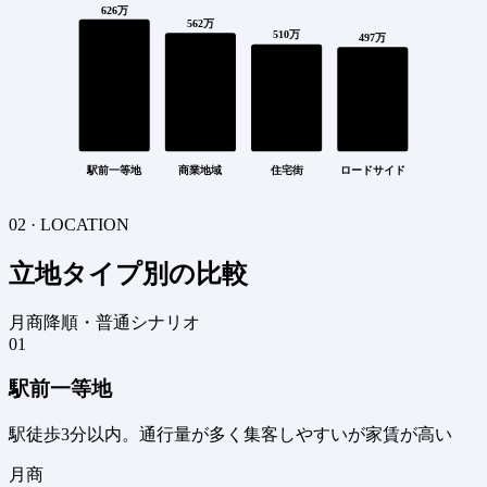
626万
562万
510万
497万
駅前一等地
商業地域
住宅街
ロードサイド
02 · LOCATION
立地タイプ別の比較
月商降順・普通シナリオ
01
駅前一等地
駅徒歩3分以内。通行量が多く集客しやすいが家賃が高い
月商