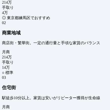
214
万
手取り
4
万
◎ 東京都練馬区でおすすめ
02
商業地域
商店街・繁華街。一定の通行量と手頃な家賃のバランス
月商
214
万
手取り
14
万
○ 標準
03
住宅街
駅徒歩10分以上。家賃は安いがリピーター獲得が生命線
月商