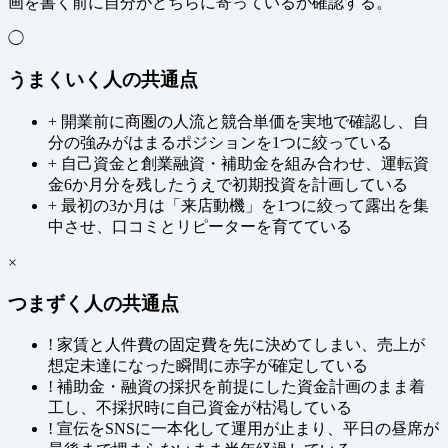
画を書く前に自分がどちらに寄っているか確認する。
◯
うまくいく人の共通点
+
開業前に商圏の人流と競合単価を実地で確認し、自
分の強みがはまるポジションを1つに絞っている
+
自己資金と創業融資・補助金を組み合わせ、運転資
金6か月分を残したうえで初期投資を計画している
+
最初の3か月は「来店動機」を1つに絞って露出を集
中させ、口コミとリピーターを育てている
×
つまずく人の共通点
!
家賃と人件費の固定費を先に決めてしまい、売上が
想定未達になった瞬間に赤字が確定している
!
補助金・融資の採択を前提にした資金計画のまま着
工し、不採択時に自己資金が枯渇している
!
宣伝をSNSに一本化して運用が止まり、平日の昼席が