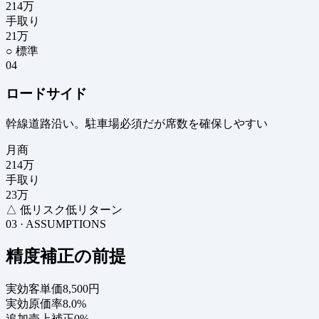
214
万
手取り
21
万
○ 標準
04
ロードサイド
幹線道路沿い。駐車場必須だが席数を確保しやすい
月商
214
万
手取り
23
万
△ 低リスク低リターン
03 · ASSUMPTIONS
精度補正の前提
実効客単価
8,500円
実効原価率
8.0%
追加売上補正
0%