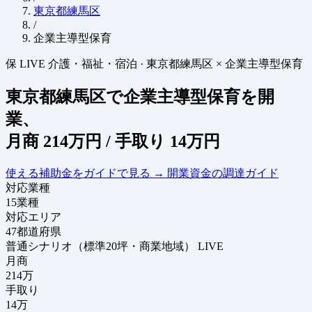
東京都練馬区
/
企業主導型保育
保
LIVE
介護・福祉・宿泊
·
東京都練馬区 × 企業主導型保育
東京都練馬区で企業主導型保育を開
業、
月商
214万円
/ 手取り
14万円
使える補助金をガイドで見る
→
開業資金の調達ガイド
対応業種
15
業種
対応エリア
47
都道府県
普通シナリオ（標準20坪・商業地域）
LIVE
月商
214
万
手取り
14
万