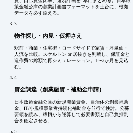
資、自己資金比率、返済計画を1本にまとめる。日本政
策金融公庫の創業計画書フォーマットを土台に、根拠
データを必ず添える。
3
物件探し・内見・仮押さえ
駅前・商業・住宅街・ロードサイドで家賃・坪単価・
人流を比較。スケルトン or 居抜きを判断し、保証金と
造作費の総額で再シミュレーション。1〜2か月を見込
む。
4
資金調達（創業融資・補助金申請）
日本政策金融公庫の新規開業資金、自治体の創業補助
金、IT/小規模事業者持続化補助金を並行で検討。公募
要領を読み、締切から逆算して必要書類と自己負担割
合を確定させる。
5