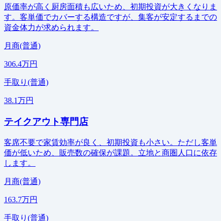
原価率が高く厨房面積も広いため、初期投資が大きくなりま
す。客単価でカバーする構造ですが、集客が安定するまでの
資金体力が求められます。
月商(普通)
306.4万円
手取り(普通)
38.1万円
テイクアウト専門店
客席不要で家賃効率が良く、初期投資も小さい。ただし客単
価が低いため、販売数の確保が課題。立地と商圏人口に依存
します。
月商(普通)
163.7万円
手取り(普通)