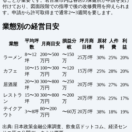
ることが重要です。名古屋市内は各区の保健所が申請を受け
付けており、図面段階での指導で後の改修費用を抑えられま
す。申請から許可取得まで通常2〜3週間を要します。
業態別の経営目安
平均坪
損益分
坪月商
原材
人件
利
業態
月商目安
数
岐
目標
料
費
益
8〜12
200〜500
〜150
ラーメン
25万/坪
30%
25%
20%
坪
万円
万
10〜15
100〜300
〜120
カフェ
15万/坪
25%
28%
20%
坪
万円
万
20〜30
300〜800
〜250
居酒屋
20万/坪
30%
27%
20%
坪
万円
万
レストラ
15〜30
300〜800
〜200
20万/坪
35%
25%
17%
ン
坪
万円
万
テイクア
80〜200
3〜8坪
〜60万
20万/坪
38%
18%
19%
ウト
万円
出典: 日本政策金融公庫調査、飲食店ドットコム、経済セン