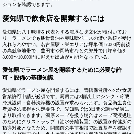
ションを確認できます。
愛知県で飲食店を開業するには
愛知県は八丁味噌を代表とする濃厚な味文化が根付いてお
り、ラーメンでも豚骨醤油や赤味噌ベースの濃い系統が受け
入れられやすい。名古屋駅・栄エリアは坪単価17,000円前後
の高競争地帯で、豊田市や岡崎市などの郊外では坪単価を
8,000〜10,000円に抑えた出店が可能となっている。
愛知県でラーメン屋を開業するために必要な許
可・設備の基礎知識
愛知県でラーメン屋を開業するには、管轄保健所への飲食店
営業許可申請が必須です。厨房には2槽以上のシンク・冷蔵
冷凍設備・食器洗浄機の設置が求められます。食品衛生責任
者資格の取得も法定要件で、愛知県では3日間の講習受講に
より取得できます。濃厚スープを扱う場合はスープ廃液処理
のためにグリストラップ（油水分離装置）の設置が保健所の
指導対象となるため、開業前の事前相談で設置基準を確認す