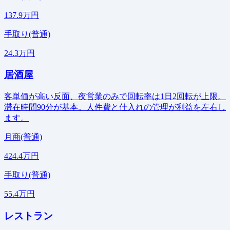
137.9万円
手取り(普通)
24.3万円
居酒屋
客単価が高い反面、夜営業のみで回転率は1日2回転が上限。
滞在時間90分が基本。人件費と仕入れの管理が利益を左右し
ます。
月商(普通)
424.4万円
手取り(普通)
55.4万円
レストラン