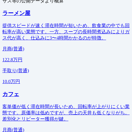
サス等の公開データより概算
ラーメン屋
提供スピードが速く滞在時間が短いため、飲食業の中でも回
転率が高い業態です。一方、スープの長時間煮込みによりガ
ス代が高く、仕込みに3〜4時間かかるのが特徴。
月商(普通)
122.8万円
手取り(普通)
10.0万円
カフェ
客単価が低く滞在時間が長いため、回転率が上がりにくい業
態です。原価率は低めですが、売上の天井も低くなりがち。
差別化とリピーター獲得が鍵。
月商(普通)