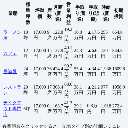
標
営
月商
手取
手取
時給
準
坪単
席
業
初期
業態
(普
り(普
り(悲
(普
坪
価
数
利
投資
通)
通)
観)
通)
数
益
19.2
ラーメン
10
17,000
9
122.8
10.0
▲17.6
255
654.0
万
坪
円
席
万円
万円
万円
円
万円
屋
円
40.1
12
17,000
15
137.9
24.3
▲6.0
720
844.8
万
カフェ
坪
円
席
万円
万円
万円
円
万円
円
90.3
24
17,000
36
424.4
55.4
▲34.4
1,936
1809.6
万
居酒屋
坪
円
席
万円
万円
万円
円
万円
円
68.6
レストラ
20
17,000
17
306.4
38.1
▲21.2
977
1958.0
万
坪
円
席
万円
万円
万円
円
万円
ン
円
テイクア
41.3
0.8万
17,000
0
163.7
29.1
1,018
272.4
万
ウト専門
6坪
円
席
万円
万円
円
万円
円
円
店
各業態名をクリックすると、立地タイプ別の詳細シミュレー