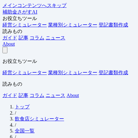
メインコンテンツへスキップ
補助金さがすAI
お役立ちツール
経営シミュレーター
業種別シミュレーター
登記書類作成
読みもの
ガイド
記事
コラム
ニュース
About
お役立ちツール
経営シミュレーター
業種別シミュレーター
登記書類作成
読みもの
ガイド
記事
コラム
ニュース
About
トップ
/
飲食店シミュレーター
/
全国一覧
/