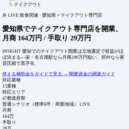
テイクアウト
弁
LIVE
飲食関連
·
愛知県 × テイクアウト専門店
愛知県でテイクアウト専門店を開業、
月商
164万円
/ 手取り
29万円
INSIGHT
愛知でのテイクアウト開業は立地選定で収益がほ
ぼ決まる—栄・名古屋駅なら月商200万円狙い、郊外なら家
賃圧縮で黒字化
使える補助金をガイドで見る
→
開業資金の調達ガイド
対応業種
15
業種
対応エリア
47
都道府県
普通シナリオ（標準6坪・商業地域）
LIVE
月商
164
万
手取り
29
万