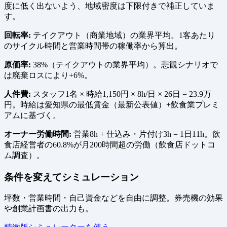
度に低く出ないよう、地域密度は下限付きで補正していま
す。
回転率:
テイクアウト（商業地域）の業界平均。1客あたり
のサイクル時間と営業時間帯の稼働率から算出。
原価率:
38%（テイクアウトの業界平均）。悲観シナリオで
は廃棄ロスにより+6%。
人件費:
スタッフ1名 × 時給1,150円 × 8h/日 × 26日 = 23.9万
円。時給は愛知県の最低賃金（最新公表値）+飲食業プレミ
アムに基づく。
オーナー労働時間:
営業8h + 仕込み・片付け3h = 1日11h。飲
食店経営者の60.8%が月200時間超の労働（飲食店ドットコ
ム調査）。
条件を変えてシミュレーション
坪数・営業時間・自己資金などを自由に調整。券売機の効果
や創業計画書の出力も。