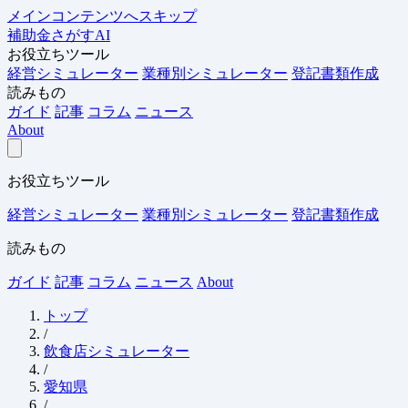
メインコンテンツへスキップ
補助金さがすAI
お役立ちツール
経営シミュレーター
業種別シミュレーター
登記書類作成
読みもの
ガイド
記事
コラム
ニュース
About
お役立ちツール
経営シミュレーター
業種別シミュレーター
登記書類作成
読みもの
ガイド
記事
コラム
ニュース
About
トップ
/
飲食店シミュレーター
/
愛知県
/