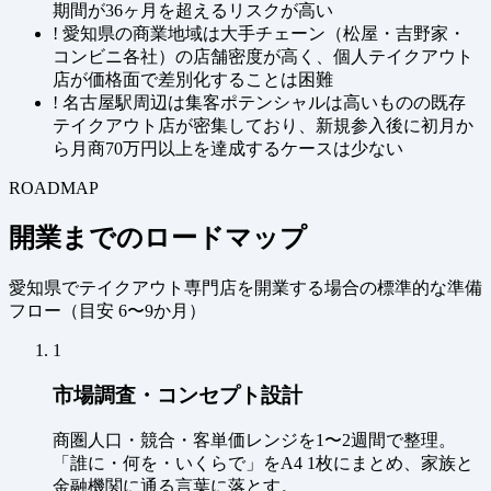
期間が36ヶ月を超えるリスクが高い
!
愛知県の商業地域は大手チェーン（松屋・吉野家・
コンビニ各社）の店舗密度が高く、個人テイクアウト
店が価格面で差別化することは困難
!
名古屋駅周辺は集客ポテンシャルは高いものの既存
テイクアウト店が密集しており、新規参入後に初月か
ら月商70万円以上を達成するケースは少ない
ROADMAP
開業までのロードマップ
愛知県でテイクアウト専門店を開業する場合の標準的な準備
フロー（
目安 6〜9か月
）
1
市場調査・コンセプト設計
商圏人口・競合・客単価レンジを1〜2週間で整理。
「誰に・何を・いくらで」をA4 1枚にまとめ、家族と
金融機関に通る言葉に落とす。