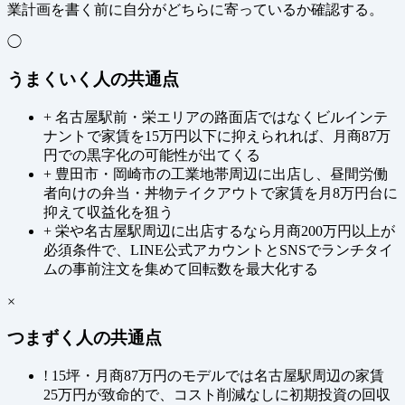
業計画を書く前に自分がどちらに寄っているか確認する。
◯
うまくいく人の共通点
+
名古屋駅前・栄エリアの路面店ではなくビルインテ
ナントで家賃を15万円以下に抑えられれば、月商87万
円での黒字化の可能性が出てくる
+
豊田市・岡崎市の工業地帯周辺に出店し、昼間労働
者向けの弁当・丼物テイクアウトで家賃を月8万円台に
抑えて収益化を狙う
+
栄や名古屋駅周辺に出店するなら月商200万円以上が
必須条件で、LINE公式アカウントとSNSでランチタイ
ムの事前注文を集めて回転数を最大化する
×
つまずく人の共通点
!
15坪・月商87万円のモデルでは名古屋駅周辺の家賃
25万円が致命的で、コスト削減なしに初期投資の回収