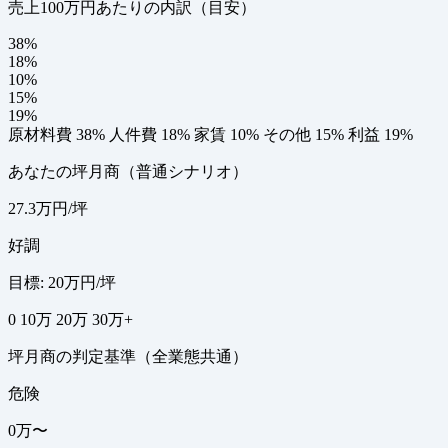
売上100万円あたりの内訳（目安）
38%
18%
10%
15%
19%
原材料費 38%
人件費 18%
家賃 10%
その他 15%
利益 19%
あなたの坪月商（普通シナリオ）
27.3万円/坪
好調
目標: 20万円/坪
0
10万
20万
30万+
坪月商の判定基準（全業態共通）
危険
0万〜