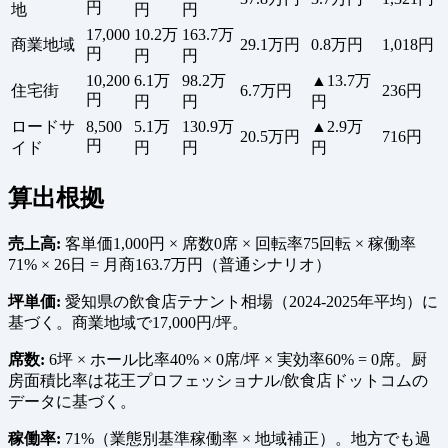
円
地
円
円
17,000
10.2万
163.7万
商業地域
29.1万円
0.8万円
1,018円
円
円
円
10,200
6.1万
98.2万
▲13.7万
住宅街
6.7万円
236円
円
円
円
円
ロードサ
8,500
5.1万
130.9万
▲2.9万
20.5万円
716円
円
イド
円
円
円
算出根拠
売上高:
客単価1,000円 × 席数0席 × 回転率75回転 × 稼働率
71% × 26日 = 月商163.7万円（普通シナリオ）
坪単価:
愛知県の飲食店テナント相場（2024-2025年平均）に
基づく。商業地域で17,000円/坪。
席数:
6坪 × ホール比率40% × 0席/坪 × 実効率60% = 0席。厨
房面積比率は花王プロフェッショナル/飲食店ドットコムの
データに基づく。
稼働率:
71%（業態別基準稼働率 × 地域補正）。地方でも過