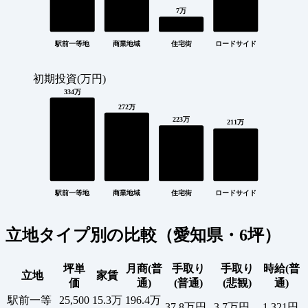
7万
駅前一等地
商業地域
住宅街
ロードサイド
初期投資(万円)
334万
272万
223万
211万
駅前一等地
商業地域
住宅街
ロードサイド
立地タイプ別の比較（愛知県・6坪）
坪単
月商(普
手取り
手取り
時給(普
立地
家賃
価
通)
(普通)
(悲観)
通)
駅前一等
25,500
15.3万
196.4万
37.8万円
3.7万円
1,321円