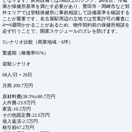
となります。厨房設備では2槽以上のシンク、調理台、冷蔵
庫が保健所基準を満たす必要があり、豊田市・岡崎市など郊
外エリアでは管轄保健所に事前相談して設備基準を確認する
ことが重要です。名古屋駅周辺の立地では営業許可の審査に
4〜6週間かかることがあるため、物件契約前の保健所相談を
必ず行うことで、開業スケジュールのズレを防げます。
3シナリオ比較（商業地域・6坪）
繁盛期（稼働率91%）
楽観シナリオ
68人/日 × 26日
月商 209.7万円
原材料費(38.5%)
-80.7万円
人件費
-23.9万円
家賃
-10.2万円
その他固定費
-22.0万円
借入返済
-2.5万円
税引前
67.2万円