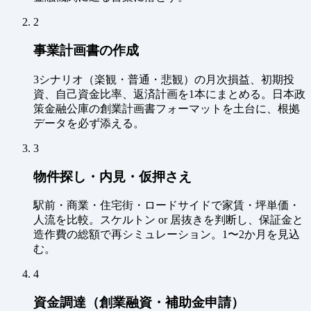
2
事業計画書の作成
3シナリオ（楽観・普通・悲観）の月次損益、初期投
資、自己資金比率、返済計画を1本にまとめる。日本政
策金融公庫の創業計画書フォーマットを土台に、根拠
データを必ず添える。
3
物件探し・内見・仮押さえ
駅前・商業・住宅街・ロードサイドで家賃・坪単価・
人流を比較。スケルトン or 居抜きを判断し、保証金と
造作費の総額で再シミュレーション。1〜2か月を見込
む。
4
資金調達（創業融資・補助金申請）