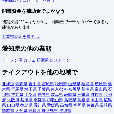
精緻版シミュレーターを使う →
開業資金を補助金でまかなう
初期投資272.4万円のうち、補助金で一部をカバーできる可
能性があります。
創業補助金を探す →
愛知県の他の業態
ラーメン屋
カフェ
居酒屋
レストラン
テイクアウトを他の地域で
北海道
青森県
岩手県
宮城県
秋田県
山形県
福島県
茨城県
栃
木県
群馬県
埼玉県
千葉県
東京都
神奈川県
新潟県
富山県
石
川県
福井県
山梨県
長野県
岐阜県
静岡県
三重県
滋賀県
京都
府
大阪府
兵庫県
奈良県
和歌山県
鳥取県
島根県
岡山県
広島
県
山口県
徳島県
香川県
愛媛県
高知県
福岡県
佐賀県
長崎県
熊本県
大分県
宮崎県
鹿児島県
沖縄県