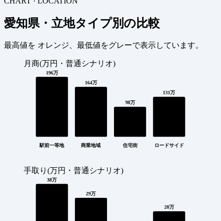
CHART · LOCATION
愛知県・立地タイプ別の比較
最高値を
オレンジ
、最低値を
グレー
で表示しています。
月商(万円・普通シナリオ)
196万
164万
131万
98万
駅前一等地
商業地域
住宅街
ロードサイド
手取り(万円・普通シナリオ)
38万
29万
20万