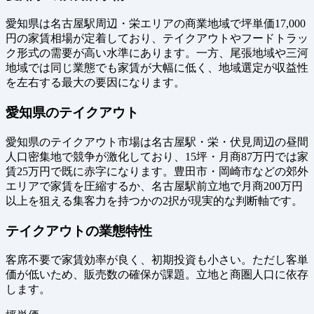
愛知県は名古屋駅周辺・栄エリアの商業地域で坪単価17,000
円の家賃相場が定着しており、テイクアウトやフードトラッ
ク形式の需要が高い水準にあります。一方、尾張地域や三河
地域では同じ業態でも家賃が大幅に低く、地域選定が収益性
を左右する最大の要因になります。
愛知県のテイクアウト
愛知県のテイクアウト市場は名古屋駅・栄・伏見周辺の昼間
人口密集地で競争が激化しており、15坪・月商87万円では家
賃25万円で既に赤字になります。豊田市・岡崎市などの郊外
エリアで家賃を圧縮するか、名古屋駅前立地で月商200万円
以上を狙える集客力を持つかの2択が現実的な判断軸です。
テイクアウトの業態特性
客席不要で家賃効率が良く、初期投資も小さい。ただし客単
価が低いため、販売数の確保が課題。立地と商圏人口に依存
します。