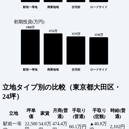
駅前一等地
商業地域
住宅街
ロードサイド
初期投資(万円)
1968万
1752万
1579万
1536万
駅前一等地
商業地域
住宅街
ロードサイド
立地タイプ別の比較（東京都大田区・
24坪）
坪単
月商(普
手取り
手取り
時給(普
立地
家賃
価
通)
(普通)
(悲観)
通)
駅前一等
22,500
54.0万
474.4万
▲40.8万
60.1万円
2,102円