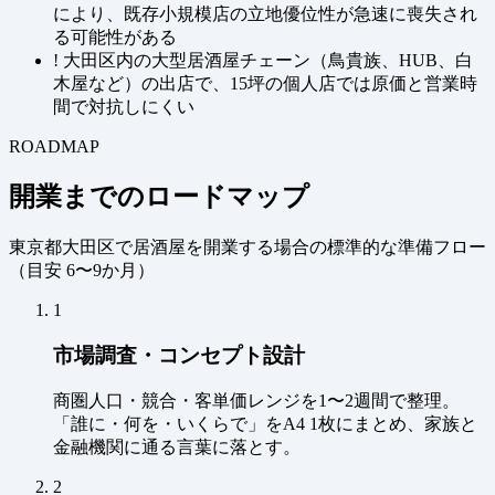
により、既存小規模店の立地優位性が急速に喪失され
る可能性がある
!
大田区内の大型居酒屋チェーン（鳥貴族、HUB、白
木屋など）の出店で、15坪の個人店では原価と営業時
間で対抗しにくい
ROADMAP
開業までのロードマップ
東京都大田区で居酒屋を開業する場合の標準的な準備フロー
（
目安 6〜9か月
）
1
市場調査・コンセプト設計
商圏人口・競合・客単価レンジを1〜2週間で整理。
「誰に・何を・いくらで」をA4 1枚にまとめ、家族と
金融機関に通る言葉に落とす。
2