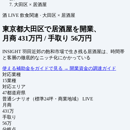
大田区 × 居酒屋
酒
LIVE
飲食関連
·
大田区 × 居酒屋
東京都大田区で居酒屋を開業、
月商
431万円
/ 手取り
56万円
INSIGHT
羽田近郊の飽和市場で生き残る居酒屋は、時間帯
と客層の徹底的なニッチ化にかかっている
使える補助金をガイドで見る
→
開業資金の調達ガイド
対応業種
15
業種
対応エリア
47
都道府県
普通シナリオ（標準24坪・商業地域）
LIVE
月商
431
万
手取り
56
万
分岐点