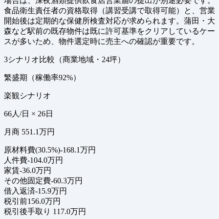
場合は、深夜酒類提供飲食店営業届の提出が別途必要です。
食品衛生責任者の資格取得（講習受講で取得可能）と、営業
開始後は定期的な保健所検査対応が求められます。蒲田・大
森など駅前の既存物件は既に許可基準をクリアしているケー
スが多いため、物件選定時に売主への確認が重要です。
3シナリオ比較（商業地域・24坪）
繁盛期（稼働率92%）
楽観シナリオ
66人/日 × 26日
月商 551.1万円
原材料費(30.5%)
-168.1万円
人件費
-104.0万円
家賃
-36.0万円
その他固定費
-60.3万円
借入返済
-15.9万円
税引前
156.0万円
税引後手取り
117.0万円