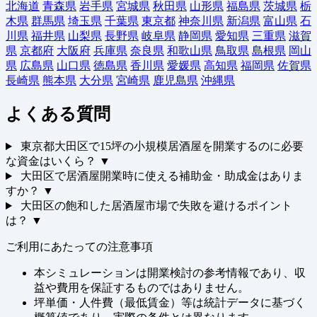
北海道
青森県
岩手県
宮城県
秋田県
山形県
福島県
茨城県
栃
木県
群馬県
埼玉県
千葉県
東京都
神奈川県
新潟県
富山県
石
川県
福井県
山梨県
長野県
岐阜県
静岡県
愛知県
三重県
滋賀
県
京都府
大阪府
兵庫県
奈良県
和歌山県
鳥取県
島根県
岡山
県
広島県
山口県
徳島県
香川県
愛媛県
高知県
福岡県
佐賀県
長崎県
熊本県
大分県
宮崎県
鹿児島県
沖縄県
よくある質問
東京都大田区で15坪の小規模居酒屋を開業するのに必要
な資金はいくら？
▼
大田区で居酒屋開業時に使える補助金・助成金はありま
すか？
▼
大田区の飽和した居酒屋市場で失敗を避けるポイント
は？
▼
ご利用にあたっての注意事項
本シミュレーションは開業検討の参考情報であり、収
益や費用を保証するものではありません。
坪単価・人件費（最低賃金）等は統計データに基づく