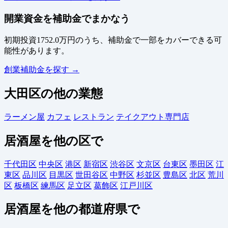
開業資金を補助金でまかなう
初期投資1752.0万円のうち、補助金で一部をカバーできる可
能性があります。
創業補助金を探す →
大田区の他の業態
ラーメン屋
カフェ
レストラン
テイクアウト専門店
居酒屋を他の区で
千代田区
中央区
港区
新宿区
渋谷区
文京区
台東区
墨田区
江
東区
品川区
目黒区
世田谷区
中野区
杉並区
豊島区
北区
荒川
区
板橋区
練馬区
足立区
葛飾区
江戸川区
居酒屋を他の都道府県で