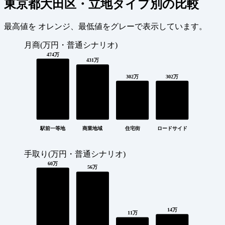
東京都大田区・立地タイプ別の比較
最高値を
オレンジ
、最低値を
グレー
で表示しています。
月商(万円・普通シナリオ)
474万
431万
302万
302万
駅前一等地
商業地域
住宅街
ロードサイド
手取り(万円・普通シナリオ)
60万
56万
14万
11万