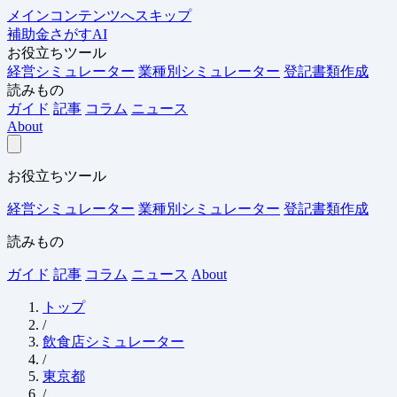
メインコンテンツへスキップ
補助金さがすAI
お役立ちツール
経営シミュレーター
業種別シミュレーター
登記書類作成
読みもの
ガイド
記事
コラム
ニュース
About
お役立ちツール
経営シミュレーター
業種別シミュレーター
登記書類作成
読みもの
ガイド
記事
コラム
ニュース
About
トップ
/
飲食店シミュレーター
/
東京都
/