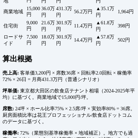
円
地
円
円
円
15,000
36.0万
431.3万
▲35.1万
商業地域
56.2万円
1,964円
円
円
円
円
9,000
21.6万
301.9万
▲61.8万
住宅街
11.4万円
398円
円
円
円
円
ロードサ
7,500
18.0万
301.9万
▲57.8万
14.4万円
502円
円
イド
円
円
円
算出根拠
売上高:
客単価3,200円 × 席数36席 × 回転率2.0回転 × 稼働率
72% × 26日 = 月商431.3万円（普通シナリオ）
坪単価:
東京都大田区の飲食店テナント相場（2024-2025年平
均）に基づく。商業地域で15,000円/坪。
席数:
24坪 × ホール比率75% × 2.5席/坪 × 実効率80% = 36席。
厨房面積比率は花王プロフェッショナル/飲食店ドットコム
のデータに基づく。
稼働率:
72%（業態別基準稼働率 × 地域補正）。地方でも過