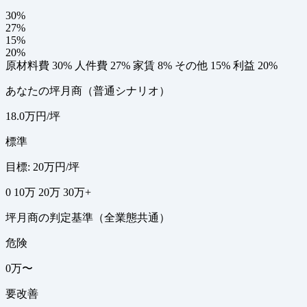
30%
27%
15%
20%
原材料費 30%
人件費 27%
家賃 8%
その他 15%
利益 20%
あなたの坪月商（普通シナリオ）
18.0万円/坪
標準
目標: 20万円/坪
0
10万
20万
30万+
坪月商の判定基準（全業態共通）
危険
0万〜
要改善