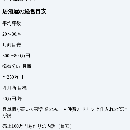
居酒屋の経営目安
平均坪数
20〜30坪
月商目安
300〜800万円
損益分岐 月商
〜250万円
坪月商 目標
20万円/坪
客単価が高いが夜営業のみ。人件費とドリンク仕入れの管理
が鍵
売上100万円あたりの内訳（目安）