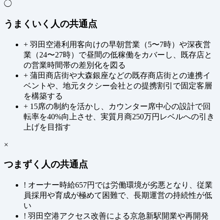
◯
うまくいく人の共通点
+
羽田空港利用客向けの早朝営業（5〜7時）や深夜営
業（24〜27時）で昼間の低稼働をカバーし、既存店と
の営業時間帯の差別化を図る
+
蒲田商店街や大森銀座などの既存商店街との連携イ
ベントや、地元タクシー会社との提携割引で固定客層
を構築する
+
15席の制約を活かし、カウンター席中心の設計で回
転率を40%向上させ、実質月商250万円レベルへの引き
上げを目指す
×
つまずく人の共通点
!
オーナー時給657円では労働環境が劣悪となり、従業
員採用や育成が極めて困難で、長期運営の持続性が低
い
!
羽田空港アクセス改善による京急新駅開業や再開発