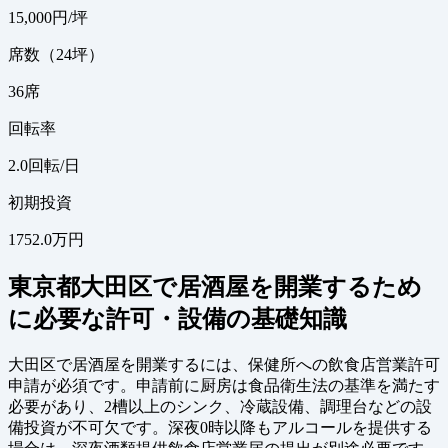
15,000
円/坪
席数（24坪）
36
席
回転率
2.0
回転/日
初期投資
1752.0万円
東京都大田区で居酒屋を開業するため
に必要な許可・設備の基礎知識
大田区で居酒屋を開業するには、保健所への飲食店営業許可
申請が必須です。申請前に厨房は食品衛生法の基準を満たす
必要があり、2槽以上のシンク、冷蔵設備、調理台などの設
備投資が不可欠です。深夜0時以降もアルコールを提供する