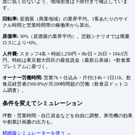
度に低く出ないよう、地域密度は下限付きで補正していま
す。
回転率:
居酒屋（商業地域）の業界平均。1客あたりのサイ
クル時間と営業時間帯の稼働率から算出。
原価率:
30%（居酒屋の業界平均）。悲観シナリオでは廃棄
ロスにより+6%。
人件費:
スタッフ4名 × 時給1,250円 × 8h/日 × 26日 = 104.0万
円。時給は東京都大田区の最低賃金（最新公表値）+飲食業
プレミアムに基づく。
オーナー労働時間:
営業7h + 仕込み・片付け4h = 1日11h。飲
食店経営者の60.8%が月200時間超の労働（飲食店ドットコ
ム調査）。
条件を変えてシミュレーション
坪数・営業時間・自己資金などを自由に調整。券売機の効果
や創業計画書の出力も。
精緻版シミュレーターを使う →