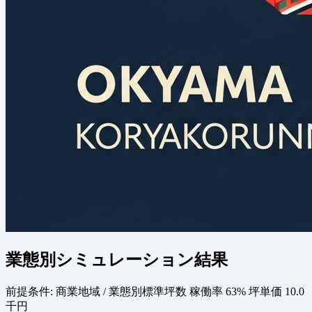
業態別シミュレーション結果
前提条件:
商業地域 / 業態別標準坪数
稼働率 63%
坪単価 10.0
千円