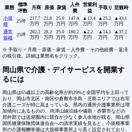
標準
人件
営業利
業態
月商
原価
家賃
手取り
悲観時
坪数
費
益
小規
217.7
21.8
25.0
147.4
▲13.4
▲25.2
▲43.1
25坪
万円
万円
万円
万円
万円
万円
万円
模
通常
282.2
28.2
25.0
180.2
▲2.2
▲14.1
▲37.2
25坪
万円
万円
万円
万円
万円
万円
万円
規模
※ 手取り = 月商 − 原価 − 家賃 − 人件費 − その他経費 − 返済
の税引後。詳細は業態名をクリック。
岡山県で介護・デイサービスを開業す
るには
岡山県は65歳以上の高齢化率が約29%と全国平均を上回って
おり、岡山市北区・南区や倉敷市水島・児島エリアでは在宅
介護ニーズが特に高まっている。県内の通所介護事業所は増
加傾向にあるものの、JR津山線沿線や備前・赤磐市などの
郊外部では送迎圏内に競合が少なく参入余地が残る。岡山県
国民健康保険団体連合会への請求実績を見ると、小規模事業
所の介護報酬単価は大規模事業所より高く設定されており、