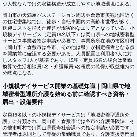
少人数ならではの収益構造が成立しやすい地域環境にある。
岡山市の天満屋バスステーション周辺や倉敷市美観地区近く
の住宅密集地では、徒歩・自転車圏内の高齢者世帯が多く、
送迎コストを抑えた運営が現実的なエリアとなっている。小
規模デイサービス（定員18名以下）は岡山県への地域密着型
サービス事業者指定申請が必要で、事業所所在地の市区町村
（岡山市・倉敷市は各市、その他は県）が指定権者となる点
を開業前に確認する必要がある。人員配置は利用者3人に対
しスタッフ1人が基準であり、15坪・定員16名の場合は常勤
換算で生活相談員1名・介護職員6名程度の確保が収益維持の
分岐点になる。
小規模デイサービス開業の基礎知識｜岡山県で地
域密着型通所介護を始める前に確認すべき資格・
届出・設備要件
定員18名以下の小規模デイサービスは「地域密着型通所介
護」に分類され、岡山市・倉敷市では各市の介護保険課、そ
の他市町村では岡山県長寿社会課への指定申請が必要です。
管理者は原則として専従の常勤職員であり、介護支援専門員