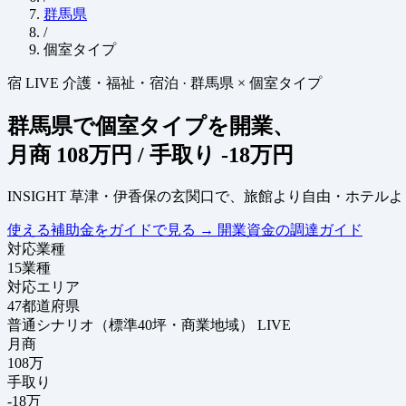
群馬県
/
個室タイプ
宿
LIVE
介護・福祉・宿泊
·
群馬県 × 個室タイプ
群馬県で個室タイプを開業、
月商
108万円
/ 手取り
-18万円
INSIGHT
草津・伊香保の玄関口で、旅館より自由・ホテルよ
使える補助金をガイドで見る
→
開業資金の調達ガイド
対応業種
15
業種
対応エリア
47
都道府県
普通シナリオ（標準40坪・商業地域）
LIVE
月商
108
万
手取り
-18
万