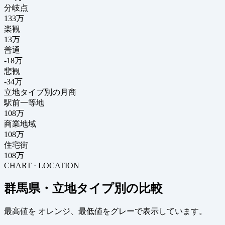
分岐点
133
万
楽観
13万
普通
-18万
悲観
-34万
立地タイプ別の月商
駅前一等地
108万
商業地域
108万
住宅街
108万
CHART · LOCATION
群馬県・立地タイプ別の比較
最高値を
オレンジ
、最低値を
グレー
で表示しています。