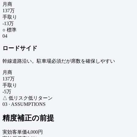
月商
137
万
手取り
-13
万
○ 標準
04
ロードサイド
幹線道路沿い。駐車場必須だが席数を確保しやすい
月商
137
万
手取り
-5
万
△ 低リスク低リターン
03 · ASSUMPTIONS
精度補正の前提
実効客単価
4,000円