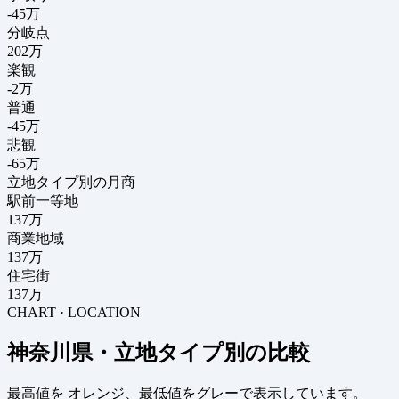
-45
万
分岐点
202
万
楽観
-2万
普通
-45万
悲観
-65万
立地タイプ別の月商
駅前一等地
137万
商業地域
137万
住宅街
137万
CHART · LOCATION
神奈川県・立地タイプ別の比較
最高値を
オレンジ
、最低値を
グレー
で表示しています。