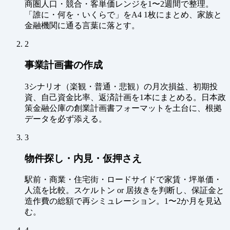
商圏人口・競合・客単価レンジを1〜2週間で整理。
「誰に・何を・いくらで」をA4 1枚にまとめ、家族と
金融機関に通る言葉に落とす。
2
事業計画書の作成
3シナリオ（楽観・普通・悲観）の月次損益、初期投
資、自己資金比率、返済計画を1本にまとめる。日本政
策金融公庫の創業計画書フォーマットを土台に、根拠
データを必ず添える。
3
物件探し・内見・仮押さえ
駅前・商業・住宅街・ロードサイドで家賃・坪単価・
人流を比較。スケルトン or 居抜きを判断し、保証金と
造作費の総額で再シミュレーション。1〜2か月を見込
む。