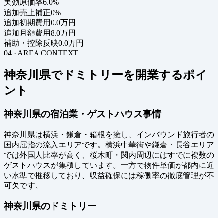
実効原価率
6.0%
追加売上補正
0%
追加初期費用
0.0万円
追加月額費用
8.0万円
補助・控除反映
0.0万円
04 · AREA CONTEXT
神奈川県でドミトリーを開業するポイ
ント
神奈川県の宿泊業・ゲストハウス事情
神奈川県は横浜・鎌倉・箱根を擁し、インバウンド旅行者の
国内屈指の流入エリアです。横浜中華街や鎌倉・長谷エリア
では外国人比率が高く、桜木町・関内周辺にはすでに複数の
ゲストハウスが集積しています。一方で物件単価が都内に近
い水準で推移しており、収益確保には稼働率の徹底管理が不
可欠です。
神奈川県のドミトリー