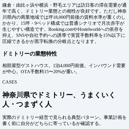
鎌倉・由比ヶ浜や横浜・野毛エリアは訪日客の滞在需要が通
年で高く、ドミトリー業態との相性が良好です。ただし神奈
川県内の商業地域では坪18,000円前後の賃料水準が重くのし
かかり、15坪・9ベッド構成では普通シナリオで月次赤字が
生じやすい構造です。Booking.comやHostelworldへの依存を
抑え、SNSや自社予約への誘導で実質手数料率を15%以下に
圧縮できるかが黒字転換の分岐点となります。
ドミトリーの業態特性
相部屋型ゲストハウス。1泊4,000円前後。インバウンド需要
が中心。OTA手数料15〜20%が重い。
CASES
神奈川県でドミトリー、うまくいく
人・つまずく人
実際のドミトリー経営で見られる典型パターン。事業計画を
書く前に自分がどちらに寄っているか確認する。