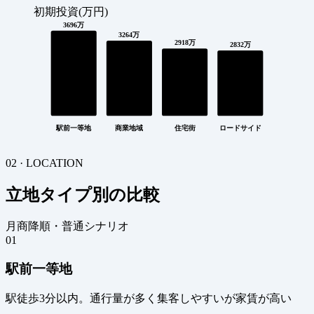
初期投資(万円)
3696万
3264万
2918万
2832万
駅前一等地
商業地域
住宅街
ロードサイド
02 · LOCATION
立地タイプ別の比較
月商降順・普通シナリオ
01
駅前一等地
駅徒歩3分以内。通行量が多く集客しやすいが家賃が高い