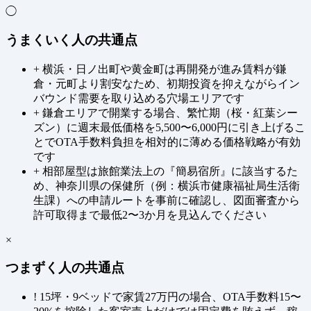
◯
うまくいく人の共通点
+
横浜・日ノ出町や黄金町は再開発が進み賃料が鎌
倉・元町より割安なため、初期投資を抑えながらイン
バウンド需要を取り込める穴場エリアです
+
鎌倉エリアで開業する場合、繁忙期（桜・紅葉シー
ズン）に週末最低価格を5,500〜6,000円に引き上げるこ
とでOTA手数料負担を相対的に薄める価格戦略が有効
です
+
相部屋型は旅館業法上の『簡易宿所』に該当するた
め、神奈川県の保健所（例：横浜市健康福祉局生活衛
生課）への申請ルートを事前に確認し、図面審査から
許可取得まで最低2〜3か月を見込んでください
×
つまずく人の共通点
!
15坪・9ベッドで家賃27万円の場合、OTA手数料15〜