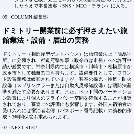
したうえで本番集客（SNS・MEO・チラシ）に入る。
05 · COLUMN
編集部
ドミトリー開業前に必ず押さえたい旅
館業法・設備・届出の実務
ドミトリー（相部屋型ゲストハウス）は旅館業法上「簡易宿
所」に分類され、都道府県知事（政令市は市長）への許可申
請が必要です。神奈川県内では横浜市・川崎市・相模原市が
政令市として独自窓口を持ちます。設備要件として、フロン
ト設置義務は緩和されていますが、客室の採光・換気・防火
設備（スプリンクラーまたは自動火災報知設備）は消防法基
準を満たす必要があります。また、ベッド間のパーティショ
ン設置により個人のプライバシー空間を確保することが推奨
されており、審査上の評価にも影響します。外国人宿泊者の
受け入れには宿泊者名簿（パスポート番号記載）の義務的作
成・3年間保管も求められます。
07 · NEXT STEP