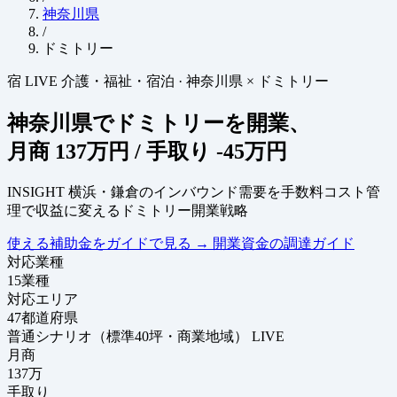
神奈川県
/
ドミトリー
宿
LIVE
介護・福祉・宿泊
·
神奈川県 × ドミトリー
神奈川県でドミトリーを開業、
月商
137万円
/ 手取り
-45万円
INSIGHT
横浜・鎌倉のインバウンド需要を手数料コスト管
理で収益に変えるドミトリー開業戦略
使える補助金をガイドで見る
→
開業資金の調達ガイド
対応業種
15
業種
対応エリア
47
都道府県
普通シナリオ（標準40坪・商業地域）
LIVE
月商
137
万
手取り