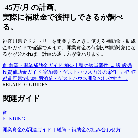
-45万/月 の計画、
実際に補助金で後押しできるか調べ
る。
神奈川県でドミトリーを開業するときに使える補助金・助成
金をガイドで確認できます。開業資金の何割が補助対象にな
るかが分かれば、計画の通り方が変わります。
創
創業・開業補助金ガイド
神奈川県の該当案件
→
設
設備
投資補助金ガイド
宿泊業・ゲストハウス向けの案件
→
47
47
都道府県で比較
宿泊業・ゲストハウス開業のしやすさ
→
RELATED · GUIDES
関連ガイド
資
FUNDING
開業資金の調達ガイド｜融資・補助金の組み合わせ方