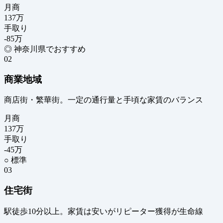
月商
137
万
手取り
-85
万
◎ 神奈川県でおすすめ
02
商業地域
商店街・繁華街。一定の通行量と手頃な家賃のバランス
月商
137
万
手取り
-45
万
○ 標準
03
住宅街
駅徒歩10分以上。家賃は安いがリピーター獲得が生命線