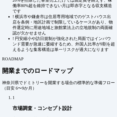
20%を控除した客室売上だけでは固定費を賄えず、稼
働率80%超を維持できない月は即赤字となる収支構造
です
!
横浜市や鎌倉市は住居専用地域でのゲストハウス出
店を条例・地区計画で制限しているケースがあり、物
件選定時に用途地域と旅館業法上の立地規制の両面確
認が欠かせません
!
円安縮小や訪日規制が強化された局面ではインバウ
ンド需要が急速に萎縮するため、外国人比率が9割を超
えるような集客構造は単一リスクが過大になります
ROADMAP
開業までのロードマップ
神奈川県でドミトリーを開業する場合の標準的な準備フロー
（
目安 6〜9か月
）
1
市場調査・コンセプト設計