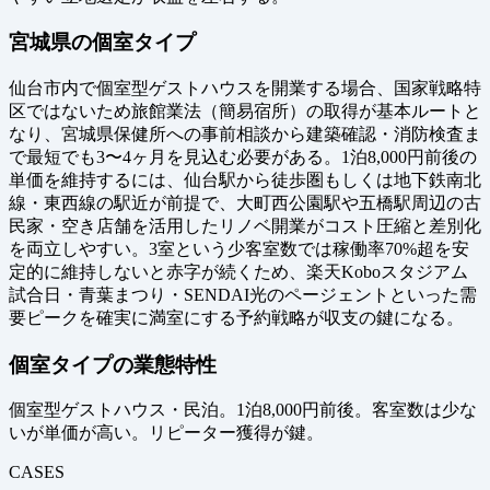
宮城県の個室タイプ
仙台市内で個室型ゲストハウスを開業する場合、国家戦略特
区ではないため旅館業法（簡易宿所）の取得が基本ルートと
なり、宮城県保健所への事前相談から建築確認・消防検査ま
で最短でも3〜4ヶ月を見込む必要がある。1泊8,000円前後の
単価を維持するには、仙台駅から徒歩圏もしくは地下鉄南北
線・東西線の駅近が前提で、大町西公園駅や五橋駅周辺の古
民家・空き店舗を活用したリノベ開業がコスト圧縮と差別化
を両立しやすい。3室という少客室数では稼働率70%超を安
定的に維持しないと赤字が続くため、楽天Koboスタジアム
試合日・青葉まつり・SENDAI光のページェントといった需
要ピークを確実に満室にする予約戦略が収支の鍵になる。
個室タイプの業態特性
個室型ゲストハウス・民泊。1泊8,000円前後。客室数は少な
いが単価が高い。リピーター獲得が鍵。
CASES