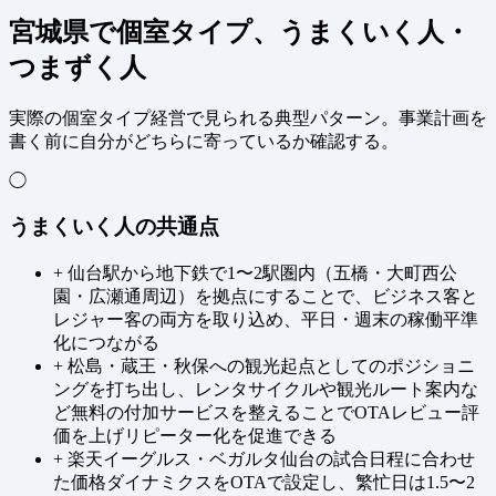
宮城県で個室タイプ、うまくいく人・
つまずく人
実際の個室タイプ経営で見られる典型パターン。事業計画を
書く前に自分がどちらに寄っているか確認する。
◯
うまくいく人の共通点
+
仙台駅から地下鉄で1〜2駅圏内（五橋・大町西公
園・広瀬通周辺）を拠点にすることで、ビジネス客と
レジャー客の両方を取り込め、平日・週末の稼働平準
化につながる
+
松島・蔵王・秋保への観光起点としてのポジショニ
ングを打ち出し、レンタサイクルや観光ルート案内な
ど無料の付加サービスを整えることでOTAレビュー評
価を上げリピーター化を促進できる
+
楽天イーグルス・ベガルタ仙台の試合日程に合わせ
た価格ダイナミクスをOTAで設定し、繁忙日は1.5〜2