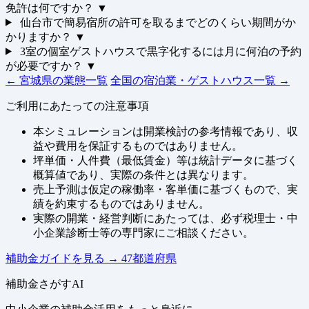
免許は何ですか？
▼
仙台市で簡易宿所の許可を取るまでどのくらい期間がか
かりますか？
▼
3室の個室ゲストハウスで黒字化するには月に何泊の予約
が必要ですか？
▼
← 宮城県の業態一覧
全国の宿泊業・ゲストハウス一覧 →
ご利用にあたっての注意事項
本シミュレーションは開業検討の参考情報であり、収
益や費用を保証するものではありません。
坪単価・人件費（最低賃金）等は統計データに基づく
概算値であり、実際の条件とは異なります。
売上予測は仮定の稼働率・客単価に基づくもので、実
績を約束するものではありません。
実際の開業・経営判断にあたっては、必ず税理士・中
小企業診断士等の専門家にご相談ください。
補助金ガイドを見る
→
47都道府県
補助金さがすAI