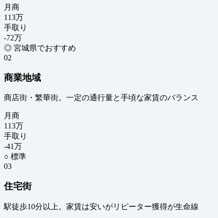
月商
113
万
手取り
-72
万
◎ 宮城県でおすすめ
02
商業地域
商店街・繁華街。一定の通行量と手頃な家賃のバランス
月商
113
万
手取り
-41
万
○ 標準
03
住宅街
駅徒歩10分以上。家賃は安いがリピーター獲得が生命線