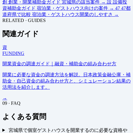
創
創業・開業補助金ガイド
宮城県の該当案件
→
設
設備投
資補助金ガイド
宿泊業・ゲストハウス向けの案件
→
47
47都
道府県で比較
宿泊業・ゲストハウス開業のしやすさ
→
RELATED · GUIDES
関連ガイド
資
FUNDING
開業資金の調達ガイド｜融資・補助金の組み合わせ方
開業に必要な資金の調達方法を解説。日本政策金融公庫・補
助金・自己資金の組み合わせ方と、シミュレーション結果の
活用法を紹介します。
→
09 · FAQ
よくある質問
宮城県で個室ゲストハウスを開業するのに必要な資格や