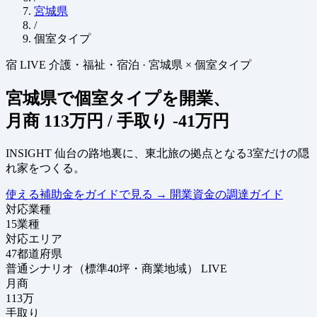
宮城県
/
個室タイプ
宿
LIVE
介護・福祉・宿泊
·
宮城県 × 個室タイプ
宮城県で個室タイプを開業、
月商
113万円
/ 手取り
-41万円
INSIGHT
仙台の路地裏に、東北旅の拠点となる3室だけの隠
れ家をつくる。
使える補助金をガイドで見る
→
開業資金の調達ガイド
対応業種
15
業種
対応エリア
47
都道府県
普通シナリオ（標準40坪・商業地域）
LIVE
月商
113
万
手取り