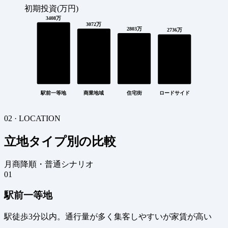
初期投資(万円)
3408万
3072万
2803万
2736万
駅前一等地
商業地域
住宅街
ロードサイド
02 · LOCATION
立地タイプ別の比較
月商降順・普通シナリオ
01
駅前一等地
駅徒歩3分以内。通行量が多く集客しやすいが家賃が高い