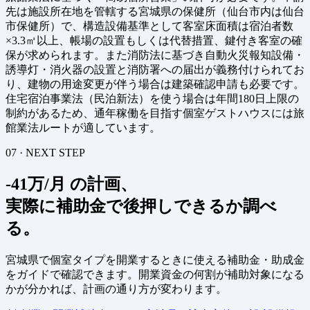
先は施設所在地を管轄する宮城県の保健所（仙台市内は仙台
市保健所）で、構造設備基準として客室床面積は宿泊者数
×3.3㎡以上、帳場の設置もしくは代替措置、鍵付き客室の確
保が求められます。また消防法に基づき自動火災報知設備・
誘導灯・消火器の設置と消防署への届出が義務付けられてお
り、建物の用途変更が伴う場合は建築確認申請も必要です。
住宅宿泊事業法（民泊新法）を使う場合は年間180日上限の
制約があるため、通年稼働を目指す個室ゲストハウスには旅
館業法ルートが適しています。
07 · NEXT STEP
-41万/月 の計画、
実際に補助金で後押しできるか調べ
る。
宮城県で個室タイプを開業するときに使える補助金・助成金
をガイドで確認できます。開業資金の何割が補助対象になる
かが分かれば、計画の通り方が変わります。