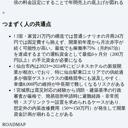
倍の料金設定にすることで年間売上の底上げが図れる
×
つまずく人の共通点
!
3室・家賃21万円の構造では普通シナリオの月商24万
円では固定費すら賄えず、開業初年度から月次赤字が
続く可能性が高い。最低でも稼働率75%（月約67泊）
を達成するまでの運転資金として最低6ヶ月分（200万
円以上）の手元資金が必要になる
!
仙台市内は2023〜2024年にビジネスホテルの新規開
業が相次いでおり、特に仙台駅東口エリアでの供給過
多が個室ゲストハウスの価格競争にも波及しやすく、
単価8,000円の維持が中長期で難しくなるリスクがある
!
宮城県は震災対応の経験から消防・建築基準の行政
審査が厳格で、簡易宿所申請時に避難経路・非常照
明・スプリンクラー設置を求められるケースがあり、
想定外の内装改修費用（50〜150万円）が発生して開業
資金計画が崩れることがある
ROADMAP