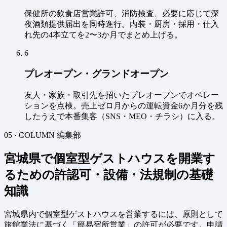
保健所の飲食店営業許可、消防検査、必要に応じて深
夜酒類提供届出を同時進行。内装・厨房・採用・仕入
れ先の4本立てを2〜3か月でまとめ上げる。
6
プレオープン・グランドオープン
友人・家族・取引先を招いたプレオープンでオペレー
ションを点検。売上ゼロ月からの運転資金6か月分を残
したうえで本番集客（SNS・MEO・チラシ）に入る。
05 · COLUMN
編集部
宮城県で個室型ゲストハウスを開業す
るための許認可・設備・法規制の基礎
知識
宮城県内で個室型ゲストハウスを営業するには、原則として
旅館業法に基づく「簡易宿所営業」の許可が必要です。申請