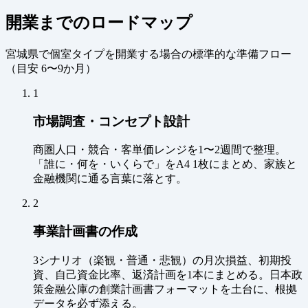
開業までのロードマップ
宮城県で個室タイプを開業する場合の標準的な準備フロー
（
目安 6〜9か月
）
1
市場調査・コンセプト設計
商圏人口・競合・客単価レンジを1〜2週間で整理。
「誰に・何を・いくらで」をA4 1枚にまとめ、家族と
金融機関に通る言葉に落とす。
2
事業計画書の作成
3シナリオ（楽観・普通・悲観）の月次損益、初期投
資、自己資金比率、返済計画を1本にまとめる。日本政
策金融公庫の創業計画書フォーマットを土台に、根拠
データを必ず添える。