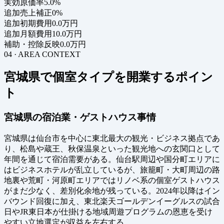
実効原価率
5.0%
追加売上補正
0%
追加初期費用
0.0万円
追加月額費用
10.0万円
補助・控除反映
0.0万円
04 · AREA CONTEXT
宮城県で個室タイプを開業するポイン
ト
宮城県の宿泊業・ゲストハウス事情
宮城県は仙台市を中心に東北最大の観光・ビジネス拠点であ
り、松島や蔵王、秋保温泉といった観光地への玄関口として
年間を通じて宿泊需要がある。仙台駅周辺や国分町エリアに
はビジネスホテルが乱立しているが、旅籠町・大町周辺の路
地裏や荒町・河原町エリアではリノベ系の個室ゲストハウス
がまだ少なく、差別化余地が残っている。2024年以降はイン
バウンド回復に加え、東北楽天ゴールデンイーグルスの試合
日やJR東日本が仕掛ける地域周遊プログラムの恩恵を受け
やすい立地選定が収益を左右する。