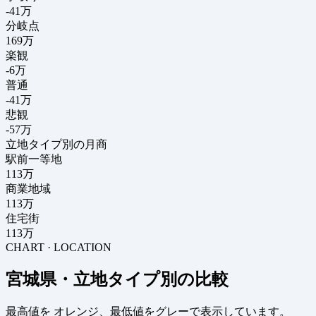
-41
万
分岐点
169
万
楽観
-6万
普通
-41万
悲観
-57万
立地タイプ別の月商
駅前一等地
113万
商業地域
113万
住宅街
113万
CHART · LOCATION
宮城県・立地タイプ別の比較
最高値を
オレンジ
、最低値を
グレー
で表示しています。