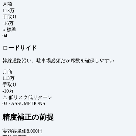
月商
113
万
手取り
-16
万
○ 標準
04
ロードサイド
幹線道路沿い。駐車場必須だが席数を確保しやすい
月商
113
万
手取り
-10
万
△ 低リスク低リターン
03 · ASSUMPTIONS
精度補正の前提
実効客単価
8,000円