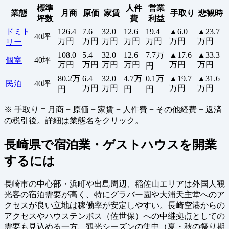
標準
人件
営業
業態
月商
原価
家賃
手取り
悲観時
坪数
費
利益
ドミト
126.4
7.6
32.0
12.6
19.4
▲6.0
▲23.7
40坪
万円
万円
万円
万円
万円
万円
万円
リー
108.0
5.4
32.0
12.6
7.7万
▲17.6
▲33.3
個室
40坪
万円
万円
万円
万円
万円
万円
円
80.2万
6.4
32.0
4.7万
0.1万
▲19.7
▲31.6
民泊
40坪
万円
万円
万円
万円
円
円
円
※ 手取り = 月商 − 原価 − 家賃 − 人件費 − その他経費 − 返済
の税引後。詳細は業態名をクリック。
長崎県で宿泊業・ゲストハウスを開業
するには
長崎市の中心部・浜町や出島周辺、稲佐山エリアは外国人観
光客の宿泊需要が高く、特にグラバー園や大浦天主堂へのア
クセスが良い立地は稼働率が安定しやすい。長崎空港からの
アクセスやハウステンボス（佐世保）への中継拠点としての
需要も見込める一方、観光シーズンの集中（夏・秋の祭り期