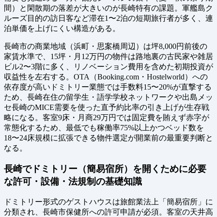
間）と閑散期の落差が大きいのが長崎特有の課題。軍艦島ク
ルーズ目的の訪日客など滞在1〜2泊の短期旅行者が多く、連
泊単価を上げにくい構造がある。
長崎市の商業地域（浜町・思案橋周辺）は坪8,000円前後の
家賃水準で、15坪・月12万円の物件は路地裏の古民家や雑居
ビル2〜3階に多く、リノベーション費用を含めた初期投資が
収益性を左右する。OTA（Booking.com・Hostelworld）への
依存度が高いドミトリー業態では手数料15〜20%が直撃する
ため、長崎在住の留学生・語学学校ネットワークや出島メッ
セ長崎のMICE需要を使った直予約比率の引き上げが生存戦
略になる。客室9床・月商29万円では固定費を賄えず赤字が
常態化するため、最低でも稼働率75%以上かつベッド数を
18〜24床規模に拡張できる物件選定が開業前の最重要判断と
なる。
長崎でドミトリー（簡易宿所）を開くために必要
な許可・設備・法規制の基礎知識
ドミトリー形式のゲストハウスは旅館業法上「簡易宿所」に
分類され、長崎市保健所への許可申請が必須。客室の天井高