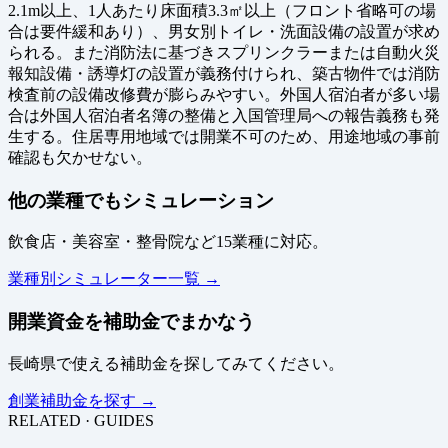
2.1m以上、1人あたり床面積3.3㎡以上（フロント省略可の場
合は要件緩和あり）、男女別トイレ・洗面設備の設置が求め
られる。また消防法に基づきスプリンクラーまたは自動火災
報知設備・誘導灯の設置が義務付けられ、築古物件では消防
検査前の設備改修費が膨らみやすい。外国人宿泊者が多い場
合は外国人宿泊者名簿の整備と入国管理局への報告義務も発
生する。住居専用地域では開業不可のため、用途地域の事前
確認も欠かせない。
他の業種でもシミュレーション
飲食店・美容室・整骨院など15業種に対応。
業種別シミュレーター一覧 →
開業資金を補助金でまかなう
長崎県で使える補助金を探してみてください。
創業補助金を探す →
RELATED · GUIDES