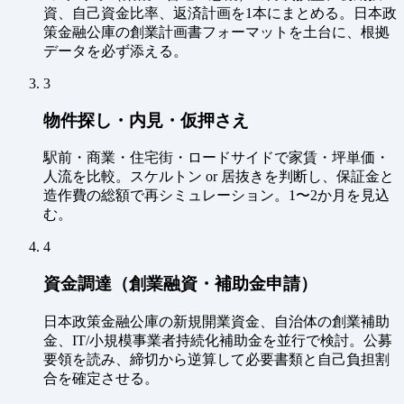
資、自己資金比率、返済計画を1本にまとめる。日本政
策金融公庫の創業計画書フォーマットを土台に、根拠
データを必ず添える。
3
物件探し・内見・仮押さえ
駅前・商業・住宅街・ロードサイドで家賃・坪単価・
人流を比較。スケルトン or 居抜きを判断し、保証金と
造作費の総額で再シミュレーション。1〜2か月を見込
む。
4
資金調達（創業融資・補助金申請）
日本政策金融公庫の新規開業資金、自治体の創業補助
金、IT/小規模事業者持続化補助金を並行で検討。公募
要領を読み、締切から逆算して必要書類と自己負担割
合を確定させる。