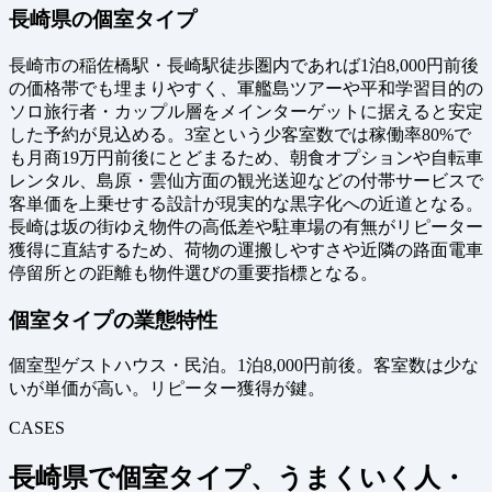
長崎県の個室タイプ
長崎市の稲佐橋駅・長崎駅徒歩圏内であれば1泊8,000円前後
の価格帯でも埋まりやすく、軍艦島ツアーや平和学習目的の
ソロ旅行者・カップル層をメインターゲットに据えると安定
した予約が見込める。3室という少客室数では稼働率80%で
も月商19万円前後にとどまるため、朝食オプションや自転車
レンタル、島原・雲仙方面の観光送迎などの付帯サービスで
客単価を上乗せする設計が現実的な黒字化への近道となる。
長崎は坂の街ゆえ物件の高低差や駐車場の有無がリピーター
獲得に直結するため、荷物の運搬しやすさや近隣の路面電車
停留所との距離も物件選びの重要指標となる。
個室タイプの業態特性
個室型ゲストハウス・民泊。1泊8,000円前後。客室数は少な
いが単価が高い。リピーター獲得が鍵。
CASES
長崎県で個室タイプ、うまくいく人・