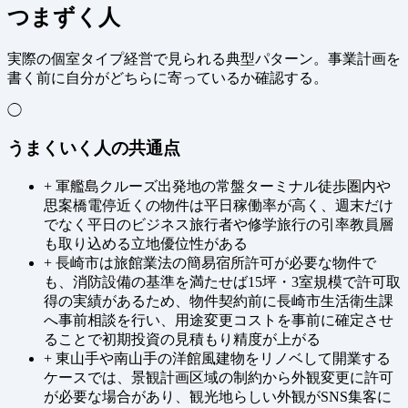
つまずく人
実際の個室タイプ経営で見られる典型パターン。事業計画を
書く前に自分がどちらに寄っているか確認する。
◯
うまくいく人の共通点
+
軍艦島クルーズ出発地の常盤ターミナル徒歩圏内や
思案橋電停近くの物件は平日稼働率が高く、週末だけ
でなく平日のビジネス旅行者や修学旅行の引率教員層
も取り込める立地優位性がある
+
長崎市は旅館業法の簡易宿所許可が必要な物件で
も、消防設備の基準を満たせば15坪・3室規模で許可取
得の実績があるため、物件契約前に長崎市生活衛生課
へ事前相談を行い、用途変更コストを事前に確定させ
ることで初期投資の見積もり精度が上がる
+
東山手や南山手の洋館風建物をリノベして開業する
ケースでは、景観計画区域の制約から外観変更に許可
が必要な場合があり、観光地らしい外観がSNS集客に