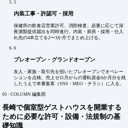
5
内装工事・許認可・採用
保健所の飲食店営業許可、消防検査、必要に応じて深
夜酒類提供届出を同時進行。内装・厨房・採用・仕入
れ先の4本立てを2〜3か月でまとめ上げる。
6
プレオープン・グランドオープン
友人・家族・取引先を招いたプレオープンでオペレー
ションを点検。売上ゼロ月からの運転資金6か月分を残
したうえで本番集客（SNS・MEO・チラシ）に入る。
05 · COLUMN
編集部
長崎で個室型ゲストハウスを開業する
ために必要な許可・設備・法規制の基
礎知識