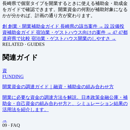
長崎県で個室タイプを開業するときに使える補助金・助成金
をガイドで確認できます。開業資金の何割が補助対象になる
かが分かれば、計画の通り方が変わります。
創
創業・開業補助金ガイド
長崎県の該当案件
→
設
設備投
資補助金ガイド
宿泊業・ゲストハウス向けの案件
→
47
47都
道府県で比較
宿泊業・ゲストハウス開業のしやすさ
→
RELATED · GUIDES
関連ガイド
資
FUNDING
開業資金の調達ガイド｜融資・補助金の組み合わせ方
開業に必要な資金の調達方法を解説。日本政策金融公庫・補
助金・自己資金の組み合わせ方と、シミュレーション結果の
活用法を紹介します。
→
09 · FAQ