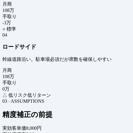
月商
108
万
手取り
-3
万
○ 標準
04
ロードサイド
幹線道路沿い。駐車場必須だが席数を確保しやすい
月商
108
万
手取り
0
万
△ 低リスク低リターン
03 · ASSUMPTIONS
精度補正の前提
実効客単価
8,000円