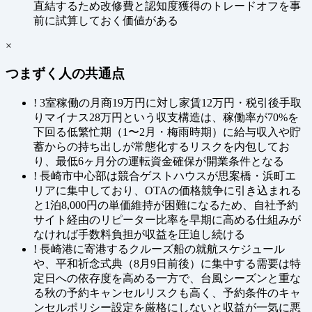
直結するため改修費と認知度獲得のトレードオフを事
前に試算しておく価値がある
×
つまずく人の共通点
!
3室稼働の月商19万円に対し家賃12万円・税引後手取
りマイナス28万円という収支構造は、稼働率が70%を
下回る低繁忙期（1〜2月・梅雨時期）に給与収入や貯
蓄からの持ち出しが常態化するリスクを内包してお
り、最低6ヶ月分の運転資金確保が開業条件となる
!
長崎市中心部は競合ゲストハウスが思案橋・浜町エ
リアに集中しており、OTAの価格競争に引き込まれる
と1泊8,000円の単価維持が困難になるため、自社予約
サイト経由のリピーター比率を早期に高める仕組みが
なければ手数料負担が収益を圧迫し続ける
!
長崎港に寄港するクルーズ船の就航スケジュール
や、平和祈念式典（8月9日前後）に集中する需要は特
定日への依存度を高める一方で、台風シーズンと重な
る秋の予約キャンセルリスクも高く、予約条件のキャ
ンセルポリシー設定を厳格にしないと収益が一気に悪