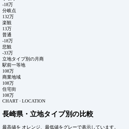
-18
万
分岐点
132
万
楽観
13万
普通
-18万
悲観
-33万
立地タイプ別の月商
駅前一等地
108万
商業地域
108万
住宅街
108万
CHART · LOCATION
長崎県・立地タイプ別の比較
最高値を
オレンジ
、最低値を
グレー
で表示しています。