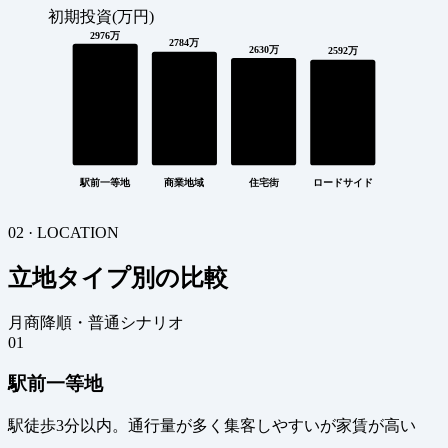
初期投資(万円)
2976万
2784万
2630万
2592万
駅前一等地
商業地域
住宅街
ロードサイド
02 · LOCATION
立地タイプ別の比較
月商降順・普通シナリオ
01
駅前一等地
駅徒歩3分以内。通行量が多く集客しやすいが家賃が高い