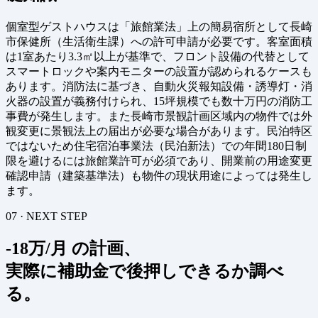
個室型ゲストハウスは「旅館業法」上の簡易宿所として長崎
市保健所（生活衛生課）への許可申請が必要です。客室面積
は1室あたり3.3㎡以上が基準で、フロント設備の代替として
スマートロックや案内モニターの設置が認められるケースも
あります。消防法に基づき、自動火災報知設備・誘導灯・消
火器の設置が義務付けられ、15坪規模でも数十万円の消防工
事費が発生します。また長崎市景観計画区域内の物件では外
観変更に景観法上の届出が必要な場合があります。民泊特区
ではないため住宅宿泊事業法（民泊新法）での年間180日制
限を避けるには旅館業許可が必須であり、開業前の用途変更
確認申請（建築基準法）も物件の現状用途によっては発生し
ます。
07 · NEXT STEP
-18万/月 の計画、
実際に補助金で後押しできるか調べ
る。