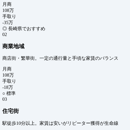
月商
108
万
手取り
-35
万
◎ 長崎県でおすすめ
02
商業地域
商店街・繁華街。一定の通行量と手頃な家賃のバランス
月商
108
万
手取り
-18
万
○ 標準
03
住宅街
駅徒歩10分以上。家賃は安いがリピーター獲得が生命線