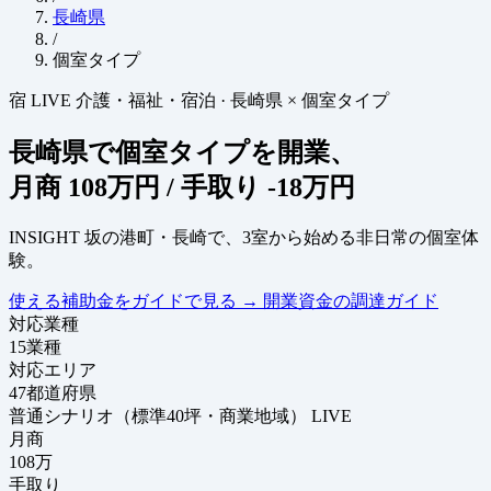
長崎県
/
個室タイプ
宿
LIVE
介護・福祉・宿泊
·
長崎県 × 個室タイプ
長崎県で個室タイプを開業、
月商
108万円
/ 手取り
-18万円
INSIGHT
坂の港町・長崎で、3室から始める非日常の個室体
験。
使える補助金をガイドで見る
→
開業資金の調達ガイド
対応業種
15
業種
対応エリア
47
都道府県
普通シナリオ（標準40坪・商業地域）
LIVE
月商
108
万
手取り