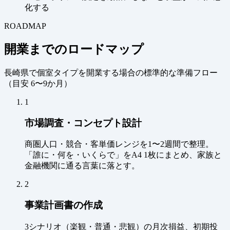
化する
ROADMAP
開業までのロードマップ
長崎県で個室タイプを開業する場合の標準的な準備フロー
（
目安 6〜9か月
）
1
市場調査・コンセプト設計
商圏人口・競合・客単価レンジを1〜2週間で整理。
「誰に・何を・いくらで」をA4 1枚にまとめ、家族と
金融機関に通る言葉に落とす。
2
事業計画書の作成
3シナリオ（楽観・普通・悲観）の月次損益、初期投