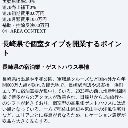
実効原価率
5.0%
追加売上補正
0%
追加初期費用
0.0万円
追加月額費用
10.0万円
補助・控除反映
0.0万円
04 · AREA CONTEXT
長崎県で個室タイプを開業するポイン
ト
長崎県の宿泊業・ゲストハウス事情
長崎県は出島や平和公園、軍艦島クルーズなど国内外から年
間600万人超が訪れる観光地で、長崎駅周辺や思案橋・浜町
エリアに宿泊需要が集中している。2023年の西九州新幹線開
業で博多からのアクセスが改善され、日帰りから1泊旅行へ
のシフトが起きており、個室型の高単価ゲストハウスには追
い風となっている。一方で稲佐山周辺や東山手の洋風住宅群
など、エリアごとに客層が異なるため、ロケーション選定が
収益を大きく左右する。