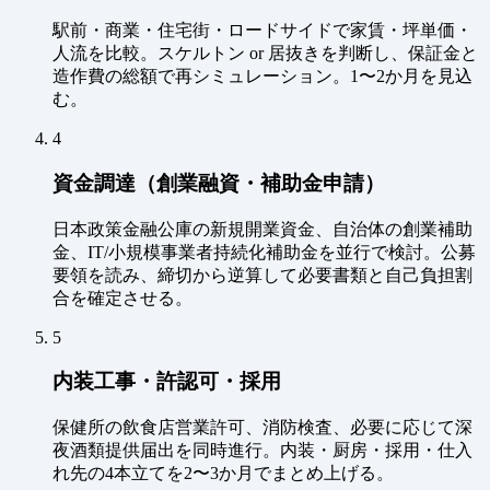
駅前・商業・住宅街・ロードサイドで家賃・坪単価・
人流を比較。スケルトン or 居抜きを判断し、保証金と
造作費の総額で再シミュレーション。1〜2か月を見込
む。
4
資金調達（創業融資・補助金申請）
日本政策金融公庫の新規開業資金、自治体の創業補助
金、IT/小規模事業者持続化補助金を並行で検討。公募
要領を読み、締切から逆算して必要書類と自己負担割
合を確定させる。
5
内装工事・許認可・採用
保健所の飲食店営業許可、消防検査、必要に応じて深
夜酒類提供届出を同時進行。内装・厨房・採用・仕入
れ先の4本立てを2〜3か月でまとめ上げる。