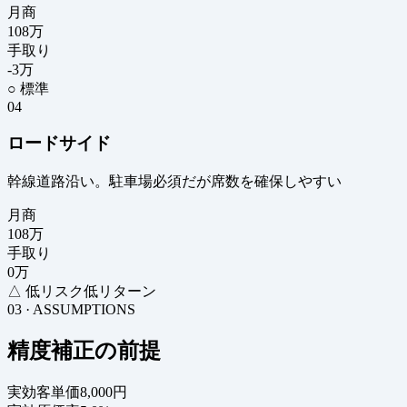
月商
108
万
手取り
-3
万
○ 標準
04
ロードサイド
幹線道路沿い。駐車場必須だが席数を確保しやすい
月商
108
万
手取り
0
万
△ 低リスク低リターン
03 · ASSUMPTIONS
精度補正の前提
実効客単価
8,000円