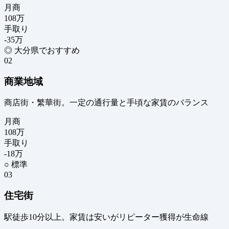
月商
108
万
手取り
-35
万
◎ 大分県でおすすめ
02
商業地域
商店街・繁華街。一定の通行量と手頃な家賃のバランス
月商
108
万
手取り
-18
万
○ 標準
03
住宅街
駅徒歩10分以上。家賃は安いがリピーター獲得が生命線