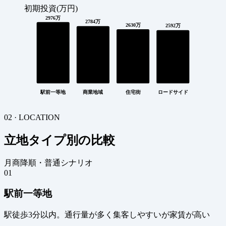
初期投資(万円)
2976万
2784万
2630万
2592万
駅前一等地
商業地域
住宅街
ロードサイド
02 · LOCATION
立地タイプ別の比較
月商降順・普通シナリオ
01
駅前一等地
駅徒歩3分以内。通行量が多く集客しやすいが家賃が高い