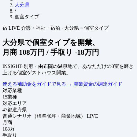
大分県
/
個室タイプ
宿
LIVE
介護・福祉・宿泊
·
大分県 × 個室タイプ
大分県で個室タイプを開業、
月商
108万円
/ 手取り
-18万円
INSIGHT
別府・由布院の温泉地で、あなただけの3室を磨き
上げる個室ゲストハウス開業。
使える補助金をガイドで見る
→
開業資金の調達ガイド
対応業種
15
業種
対応エリア
47
都道府県
普通シナリオ（標準40坪・商業地域）
LIVE
月商
108
万
手取り