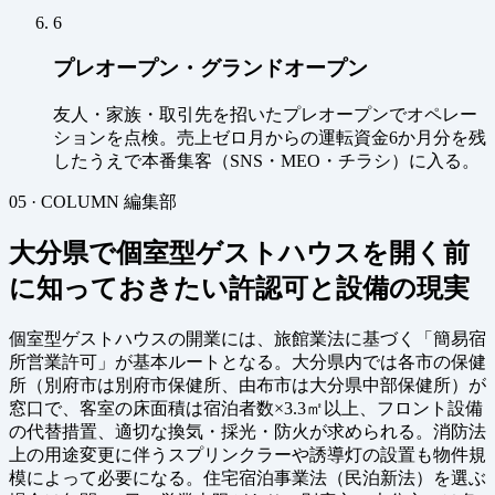
6
プレオープン・グランドオープン
友人・家族・取引先を招いたプレオープンでオペレー
ションを点検。売上ゼロ月からの運転資金6か月分を残
したうえで本番集客（SNS・MEO・チラシ）に入る。
05 · COLUMN
編集部
大分県で個室型ゲストハウスを開く前
に知っておきたい許認可と設備の現実
個室型ゲストハウスの開業には、旅館業法に基づく「簡易宿
所営業許可」が基本ルートとなる。大分県内では各市の保健
所（別府市は別府市保健所、由布市は大分県中部保健所）が
窓口で、客室の床面積は宿泊者数×3.3㎡以上、フロント設備
の代替措置、適切な換気・採光・防火が求められる。消防法
上の用途変更に伴うスプリンクラーや誘導灯の設置も物件規
模によって必要になる。住宅宿泊事業法（民泊新法）を選ぶ