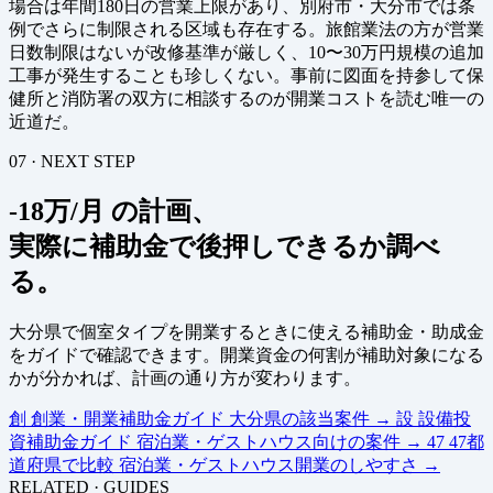
場合は年間180日の営業上限があり、別府市・大分市では条
例でさらに制限される区域も存在する。旅館業法の方が営業
日数制限はないが改修基準が厳しく、10〜30万円規模の追加
工事が発生することも珍しくない。事前に図面を持参して保
健所と消防署の双方に相談するのが開業コストを読む唯一の
近道だ。
07 · NEXT STEP
-18万/月 の計画、
実際に補助金で後押しできるか調べ
る。
大分県で個室タイプを開業するときに使える補助金・助成金
をガイドで確認できます。開業資金の何割が補助対象になる
かが分かれば、計画の通り方が変わります。
創
創業・開業補助金ガイド
大分県の該当案件
→
設
設備投
資補助金ガイド
宿泊業・ゲストハウス向けの案件
→
47
47都
道府県で比較
宿泊業・ゲストハウス開業のしやすさ
→
RELATED · GUIDES