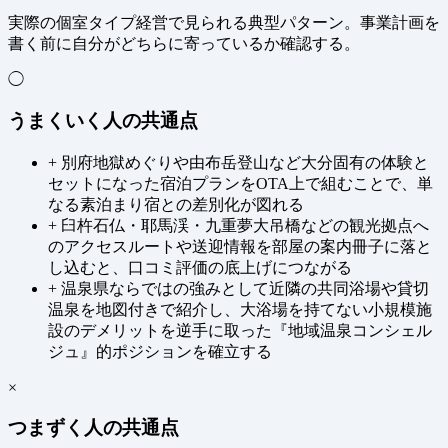
実際の個室タイプ経営で見られる典型パターン。事業計画を
書く前に自分がどちらに寄っているか確認する。
◯
うまくいく人の共通点
+
別府地獄めぐりや由布岳登山など大分固有の体験と
セットになった宿泊プランをOTA上で組むことで、単
なる素泊まり宿との差別化が図れる
+
臼杵石仏・耶馬渓・九重夢大吊橋などの観光拠点へ
のアクセスルートや送迎情報を部屋の案内冊子に落と
し込むと、口コミ評価の底上げにつながる
+
温泉県ならではの強みとして近隣の共同浴場や貸切
温泉を地図付きで紹介し、大浴場を持てない小規模施
設のデメリットを逆手に取った『地域温泉コンシェル
ジュ』的ポジションを確立する
×
つまずく人の共通点