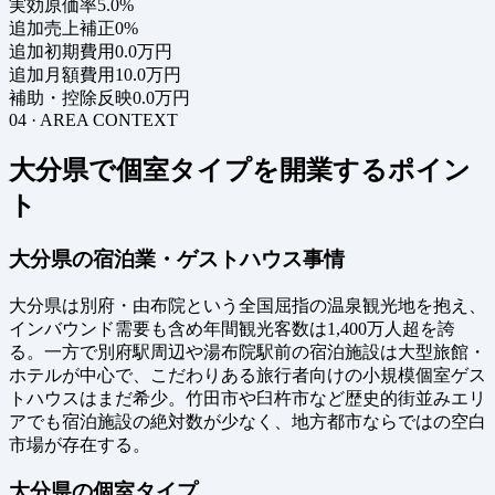
実効原価率
5.0%
追加売上補正
0%
追加初期費用
0.0万円
追加月額費用
10.0万円
補助・控除反映
0.0万円
04 · AREA CONTEXT
大分県で個室タイプを開業するポイン
ト
大分県の宿泊業・ゲストハウス事情
大分県は別府・由布院という全国屈指の温泉観光地を抱え、
インバウンド需要も含め年間観光客数は1,400万人超を誇
る。一方で別府駅周辺や湯布院駅前の宿泊施設は大型旅館・
ホテルが中心で、こだわりある旅行者向けの小規模個室ゲス
トハウスはまだ希少。竹田市や臼杵市など歴史的街並みエリ
アでも宿泊施設の絶対数が少なく、地方都市ならではの空白
市場が存在する。
大分県の個室タイプ