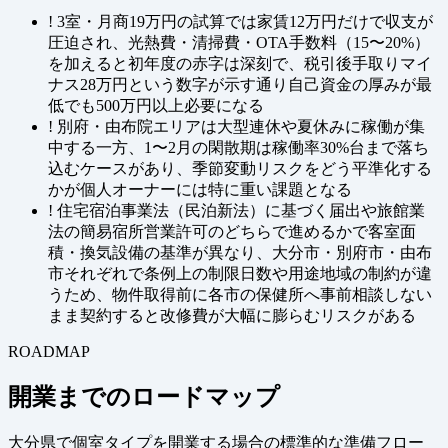
!
3室・月商19万円の試算では家賃12万円だけで収支が
圧迫され、光熱費・清掃費・OTA手数料（15〜20%）
を加えると初年度の赤字は深刻で、税引後手取りマイ
ナス28万円という数字が示す通り自己資金の厚みが最
低でも500万円以上必要になる
!
別府・由布院エリアは大型連休や夏休みに稼働が集
中する一方、1〜2月の閑散期は稼働率30%台まで落ち
込むケースがあり、季節変動リスクをどう平準化する
かが個人オーナーには特に重い課題となる
!
住宅宿泊事業法（民泊新法）に基づく届出や旅館業
法の簡易宿所営業許可のどちらで進めるかで客室面
積・換気設備の基準が異なり、大分市・別府市・由布
市それぞれで条例上の制限日数や用途地域の制約が違
うため、物件取得前に各市の保健所へ事前相談しない
まま契約すると改修費が大幅に膨らむリスクがある
ROADMAP
開業までのロードマップ
大分県で個室タイプを開業する場合の標準的な準備フロー