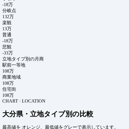
-18
万
分岐点
132
万
楽観
13万
普通
-18万
悲観
-33万
立地タイプ別の月商
駅前一等地
108万
商業地域
108万
住宅街
108万
CHART · LOCATION
大分県・立地タイプ別の比較
最高値を
オレンジ
、最低値を
グレー
で表示しています。