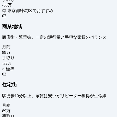
-58
万
◎ 東京都練馬区でおすすめ
02
商業地域
商店街・繁華街。一定の通行量と手頃な家賃のバランス
月商
89
万
手取り
-32
万
○ 標準
03
住宅街
駅徒歩10分以上。家賃は安いがリピーター獲得が生命線
月商
89
万
手取り