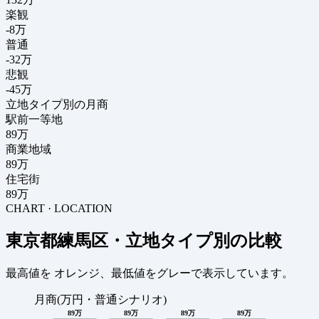
楽観
-8万
普通
-32万
悲観
-45万
立地タイプ別の月商
駅前一等地
89万
商業地域
89万
住宅街
89万
CHART · LOCATION
東京都練馬区・立地タイプ別の比較
最高値を
オレンジ
、最低値を
グレー
で表示しています。
月商(万円・普通シナリオ)
89万
89万
89万
89万