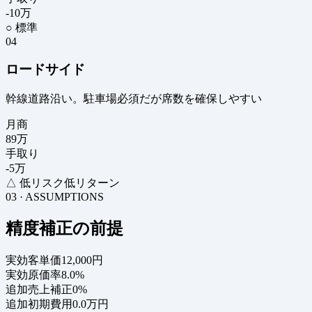
-10
万
○ 標準
04
ロードサイド
幹線道路沿い。駐車場必須だが席数を確保しやすい
月商
89
万
手取り
-5
万
△ 低リスク低リターン
03 · ASSUMPTIONS
精度補正の前提
実効客単価
12,000円
実効原価率
8.0%
追加売上補正
0%
追加初期費用
0.0万円