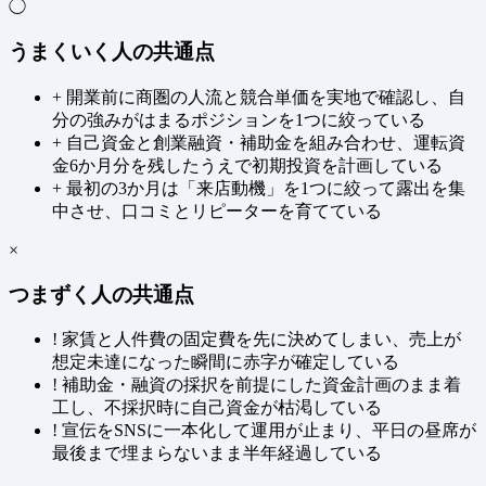
◯
うまくいく人の共通点
+
開業前に商圏の人流と競合単価を実地で確認し、自
分の強みがはまるポジションを1つに絞っている
+
自己資金と創業融資・補助金を組み合わせ、運転資
金6か月分を残したうえで初期投資を計画している
+
最初の3か月は「来店動機」を1つに絞って露出を集
中させ、口コミとリピーターを育てている
×
つまずく人の共通点
!
家賃と人件費の固定費を先に決めてしまい、売上が
想定未達になった瞬間に赤字が確定している
!
補助金・融資の採択を前提にした資金計画のまま着
工し、不採択時に自己資金が枯渇している
!
宣伝をSNSに一本化して運用が止まり、平日の昼席が
最後まで埋まらないまま半年経過している