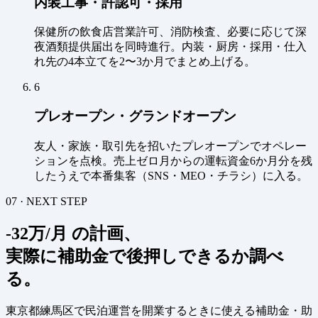
内装工事・許認可・採用
保健所の飲食店営業許可、消防検査、必要に応じて深
夜酒類提供届出を同時進行。内装・厨房・採用・仕入
れ先の4本立てを2〜3か月でまとめ上げる。
6
プレオープン・グランドオープン
友人・家族・取引先を招いたプレオープンでオペレー
ションを点検。売上ゼロ月からの運転資金6か月分を残
したうえで本番集客（SNS・MEO・チラシ）に入る。
07 · NEXT STEP
-32万/月 の計画、
実際に補助金で後押しできるか調べ
る。
東京都練馬区で民泊運営を開業するときに使える補助金・助