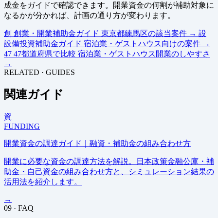
成金をガイドで確認できます。開業資金の何割が補助対象に
なるかが分かれば、計画の通り方が変わります。
創
創業・開業補助金ガイド
東京都練馬区の該当案件
→
設
設備投資補助金ガイド
宿泊業・ゲストハウス向けの案件
→
47
47都道府県で比較
宿泊業・ゲストハウス開業のしやすさ
→
RELATED · GUIDES
関連ガイド
資
FUNDING
開業資金の調達ガイド｜融資・補助金の組み合わせ方
開業に必要な資金の調達方法を解説。日本政策金融公庫・補
助金・自己資金の組み合わせ方と、シミュレーション結果の
活用法を紹介します。
→
09 · FAQ