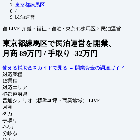
東京都練馬区
/
民泊運営
宿
LIVE
介護・福祉・宿泊
·
東京都練馬区 × 民泊運営
東京都練馬区で民泊運営を開業、
月商
89万円
/ 手取り
-32万円
使える補助金をガイドで見る
→
開業資金の調達ガイド
対応業種
15
業種
対応エリア
47
都道府県
普通シナリオ（標準40坪・商業地域）
LIVE
月商
89
万
手取り
-32
万
分岐点
132
万