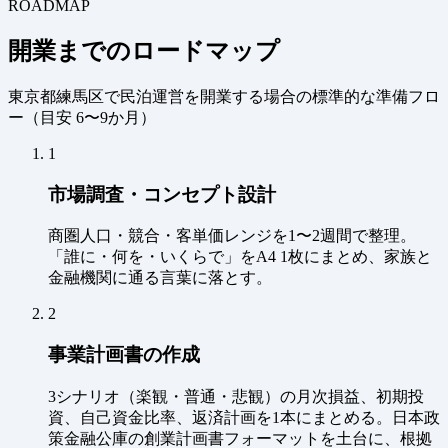
ROADMAP
開業までのロードマップ
東京都練馬区で民泊運営を開業する場合の標準的な準備フロ
ー（
目安 6〜9か月
）
1
市場調査・コンセプト設計
商圏人口・競合・客単価レンジを1〜2週間で整理。
「誰に・何を・いくらで」をA4 1枚にまとめ、家族と
金融機関に通る言葉に落とす。
2
事業計画書の作成
3シナリオ（楽観・普通・悲観）の月次損益、初期投
資、自己資金比率、返済計画を1本にまとめる。日本政
策金融公庫の創業計画書フォーマットを土台に、根拠