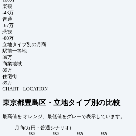
楽観
-43万
普通
-67万
悲観
-80万
立地タイプ別の月商
駅前一等地
89万
商業地域
89万
住宅街
89万
CHART · LOCATION
東京都豊島区・立地タイプ別の比較
最高値を
オレンジ
、最低値を
グレー
で表示しています。
月商(万円・普通シナリオ)
89万
89万
89万
89万