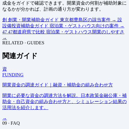
成金をガイドで確認できます。開業資金の何割が補助対象に
なるかが分かれば、計画の通り方が変わります。
創
創業・開業補助金ガイド
東京都豊島区の該当案件
→
設
設備投資補助金ガイド
宿泊業・ゲストハウス向けの案件
→
47
47都道府県で比較
宿泊業・ゲストハウス開業のしやすさ
→
RELATED · GUIDES
関連ガイド
資
FUNDING
開業資金の調達ガイド｜融資・補助金の組み合わせ方
開業に必要な資金の調達方法を解説。日本政策金融公庫・補
助金・自己資金の組み合わせ方と、シミュレーション結果の
活用法を紹介します。
→
09 · FAQ