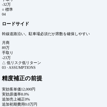
-32
万
○ 標準
04
ロードサイド
幹線道路沿い。駐車場必須だが席数を確保しやすい
月商
89
万
手取り
-23
万
△ 低リスク低リターン
03 · ASSUMPTIONS
精度補正の前提
実効客単価
12,000円
実効原価率
8.0%
追加売上補正
0%
追加初期費用
0.0万円