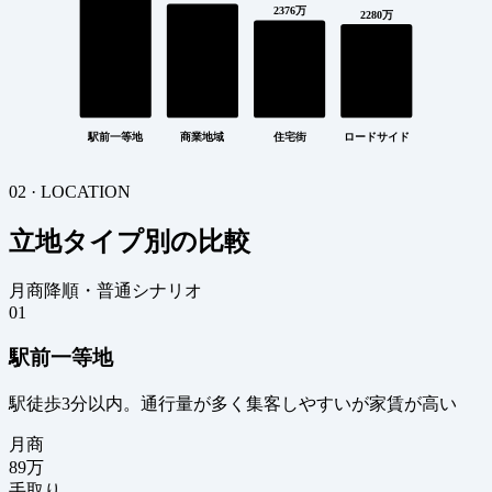
2376万
2280万
駅前一等地
商業地域
住宅街
ロードサイド
02 · LOCATION
立地タイプ別の比較
月商降順・普通シナリオ
01
駅前一等地
駅徒歩3分以内。通行量が多く集客しやすいが家賃が高い
月商
89
万
手取り