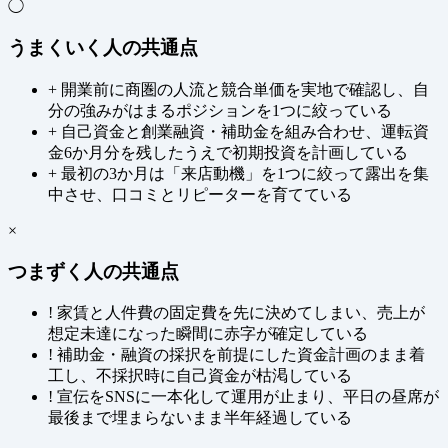
◯
うまくいく人の共通点
+
開業前に商圏の人流と競合単価を実地で確認し、自
分の強みがはまるポジションを1つに絞っている
+
自己資金と創業融資・補助金を組み合わせ、運転資
金6か月分を残したうえで初期投資を計画している
+
最初の3か月は「来店動機」を1つに絞って露出を集
中させ、口コミとリピーターを育てている
×
つまずく人の共通点
!
家賃と人件費の固定費を先に決めてしまい、売上が
想定未達になった瞬間に赤字が確定している
!
補助金・融資の採択を前提にした資金計画のまま着
工し、不採択時に自己資金が枯渇している
!
宣伝をSNSに一本化して運用が止まり、平日の昼席が
最後まで埋まらないまま半年経過している