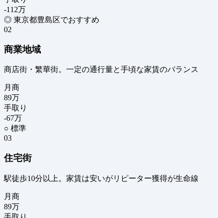
-112
万
◎ 東京都豊島区でおすすめ
02
商業地域
商店街・繁華街。一定の通行量と手頃な家賃のバランス
月商
89
万
手取り
-67
万
○ 標準
03
住宅街
駅徒歩10分以上。家賃は安いがリピーター獲得が生命線
月商
89
万
手取り