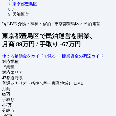
東京都豊島区
/
民泊運営
宿
LIVE
介護・福祉・宿泊
·
東京都豊島区 × 民泊運営
東京都豊島区で民泊運営を開業、
月商
89万円
/ 手取り
-67万円
使える補助金をガイドで見る
→
開業資金の調達ガイド
対応業種
15
業種
対応エリア
47
都道府県
普通シナリオ（標準40坪・商業地域）
LIVE
月商
89
万
手取り
-67
万
分岐点
180
万