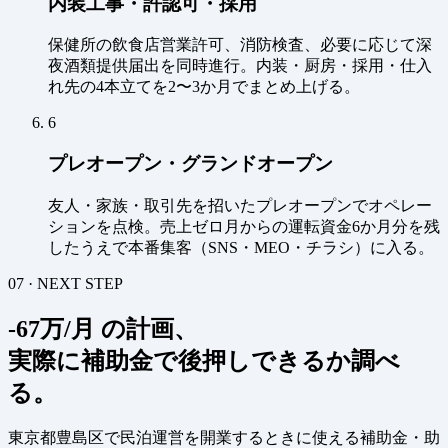
内装工事・許認可・採用
保健所の飲食店営業許可、消防検査、必要に応じて深
夜酒類提供届出を同時進行。内装・厨房・採用・仕入
れ先の4本立てを2〜3か月でまとめ上げる。
6
プレオープン・グランドオープン
友人・家族・取引先を招いたプレオープンでオペレー
ションを点検。売上ゼロ月からの運転資金6か月分を残
したうえで本番集客（SNS・MEO・チラシ）に入る。
07 · NEXT STEP
-67万/月 の計画、
実際に補助金で後押しできるか調べ
る。
東京都豊島区で民泊運営を開業するときに使える補助金・助