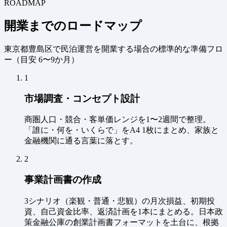
ROADMAP
開業までのロードマップ
東京都豊島区で民泊運営を開業する場合の標準的な準備フロ
ー（
目安 6〜9か月
）
1
市場調査・コンセプト設計
商圏人口・競合・客単価レンジを1〜2週間で整理。
「誰に・何を・いくらで」をA4 1枚にまとめ、家族と
金融機関に通る言葉に落とす。
2
事業計画書の作成
3シナリオ（楽観・普通・悲観）の月次損益、初期投
資、自己資金比率、返済計画を1本にまとめる。日本政
策金融公庫の創業計画書フォーマットを土台に、根拠