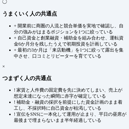
◯
うまくいく人の共通点
+
開業前に商圏の人流と競合単価を実地で確認し、自
分の強みがはまるポジションを1つに絞っている
+
自己資金と創業融資・補助金を組み合わせ、運転資
金6か月分を残したうえで初期投資を計画している
+
最初の3か月は「来店動機」を1つに絞って露出を集
中させ、口コミとリピーターを育てている
×
つまずく人の共通点
!
家賃と人件費の固定費を先に決めてしまい、売上が
想定未達になった瞬間に赤字が確定している
!
補助金・融資の採択を前提にした資金計画のまま着
工し、不採択時に自己資金が枯渇している
!
宣伝をSNSに一本化して運用が止まり、平日の昼席が
最後まで埋まらないまま半年経過している