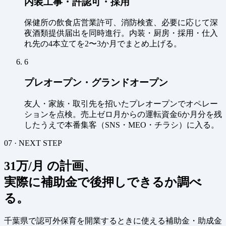
内装工事・許認可・採用
保健所の飲食店営業許可、消防検査、必要に応じて深
夜酒類提供届出を同時進行。内装・厨房・採用・仕入
れ先の4本立てを2〜3か月でまとめ上げる。
6
プレオープン・グランドオープン
友人・家族・取引先を招いたプレオープンでオペレー
ションを点検。売上ゼロ月からの運転資金6か月分を残
したうえで本番集客（SNS・MEO・チラシ）に入る。
07 · NEXT STEP
31万/月 の計画、
実際に補助金で後押しできるか調べ
る。
千葉県で認可外保育を開業するときに使える補助金・助成金