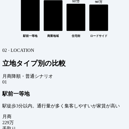
937万
907万
駅前一等地
商業地域
住宅街
ロードサイド
02 · LOCATION
立地タイプ別の比較
月商降順・普通シナリオ
01
駅前一等地
駅徒歩3分以内。通行量が多く集客しやすいが家賃が高い
月商
229
万
手取り