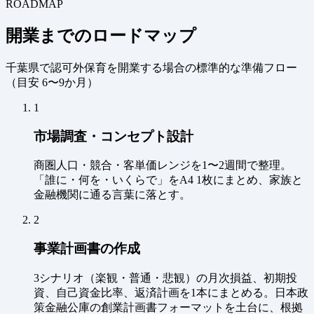
ROADMAP
開業までのロードマップ
千葉県で認可外保育を開業する場合の標準的な準備フロー
（
目安 6〜9か月
）
1
市場調査・コンセプト設計
商圏人口・競合・客単価レンジを1〜2週間で整理。
「誰に・何を・いくらで」をA4 1枚にまとめ、家族と
金融機関に通る言葉に落とす。
2
事業計画書の作成
3シナリオ（楽観・普通・悲観）の月次損益、初期投
資、自己資金比率、返済計画を1本にまとめる。日本政
策金融公庫の創業計画書フォーマットを土台に、根拠