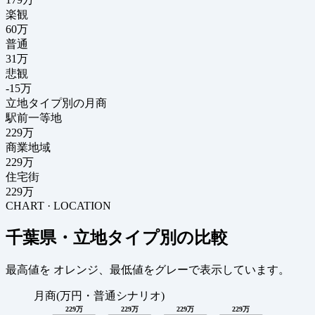
楽観
60万
普通
31万
悲観
-15万
立地タイプ別の月商
駅前一等地
229万
商業地域
229万
住宅街
229万
CHART · LOCATION
千葉県・立地タイプ別の比較
最高値を
オレンジ
、最低値を
グレー
で表示しています。
月商(万円・普通シナリオ)
229万
229万
229万
229万