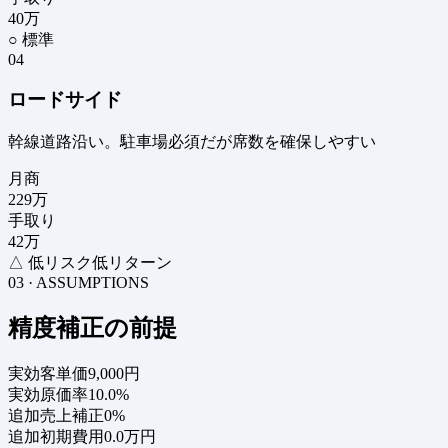
40
万
○ 標準
04
ロードサイド
幹線道路沿い。駐車場必須だが席数を確保しやすい
月商
229
万
手取り
42
万
△ 低リスク低リターン
03 · ASSUMPTIONS
精度補正の前提
実効客単価
9,000円
実効原価率
10.0%
追加売上補正
0%
追加初期費用
0.0万円