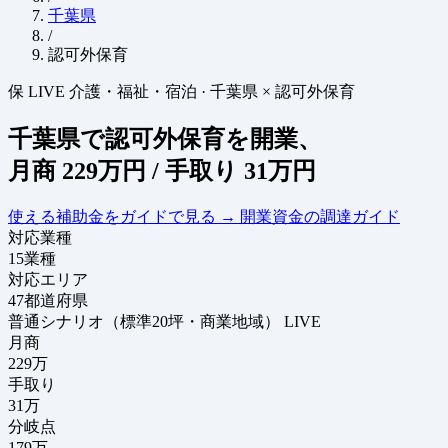
千葉県
/
認可外保育
保
LIVE
介護・福祉・宿泊
·
千葉県 × 認可外保育
千葉県で認可外保育を開業、
月商
229万円
/ 手取り
31万円
使える補助金をガイドで見る
→
開業資金の調達ガイド
対応業種
15
業種
対応エリア
47
都道府県
普通シナリオ（標準20坪・商業地域）
LIVE
月商
229
万
手取り
31
万
分岐点
179
万