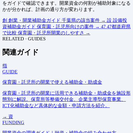
をガイドで確認できます。開業資金の何割が補助対象になる
かが分かれば、計画の通り方が変わります。
創
創業・開業補助金ガイド
千葉県の該当案件
→
設
設備投
資補助金ガイド
保育園・託児所向けの案件
→
47
47都道府県
で比較
保育園・託児所開業のしやすさ
→
RELATED · GUIDES
関連ガイド
指
GUIDE
保育園・託児所の開業で使える補助金・助成金
保育園・託児所の開業に活用できる補助金・助成金を施設形
態別に解説。保育所等整備交付金、企業主導型保育事業、
ICT化補助金など具体的な金額・申請方法を紹介。
→
資
FUNDING
開業資金の調達ガイド｜融資・補助金の組み合わせ方