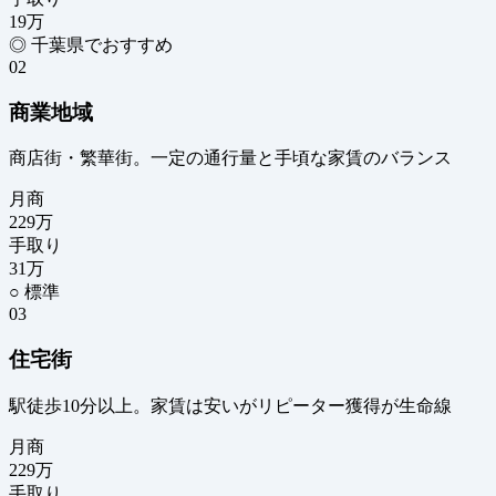
19
万
◎ 千葉県でおすすめ
02
商業地域
商店街・繁華街。一定の通行量と手頃な家賃のバランス
月商
229
万
手取り
31
万
○ 標準
03
住宅街
駅徒歩10分以上。家賃は安いがリピーター獲得が生命線
月商
229
万
手取り