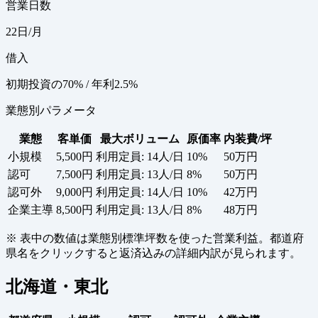
営業日数
22日/月
借入
初期投資の70% / 年利2.5%
業態別パラメータ
業態
客単価
最大ボリューム
原価率
内装費/坪
小規模
5,500円
利用定員: 14人/日
10%
50万円
認可
7,500円
利用定員: 13人/日
8%
50万円
認可外
9,000円
利用定員: 14人/日
10%
42万円
企業主導
8,500円
利用定員: 13人/日
8%
48万円
※ 表中の数値は業態別標準坪数を使った営業利益。都道府
県名をクリックすると返済込みの詳細内訳が見られます。
北海道・東北