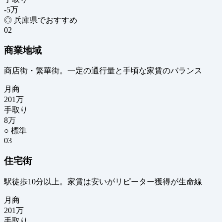
-5
万
◎ 兵庫県でおすすめ
02
商業地域
商店街・繁華街。一定の通行量と手頃な家賃のバランス
月商
201
万
手取り
8
万
○ 標準
03
住宅街
駅徒歩10分以上。家賃は安いがリピーター獲得が生命線
月商
201
万
手取り