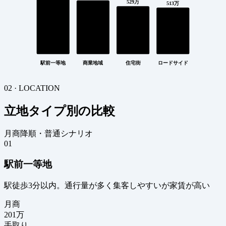
529万
513万
駅前一等地
商業地域
住宅街
ロードサイド
02 · LOCATION
立地タイプ別の比較
月商降順・普通シナリオ
01
駅前一等地
駅徒歩3分以内。通行量が多く集客しやすいが家賃が高い
月商
201
万
手取り