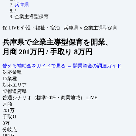
兵庫県
/
企業主導型保育
保
LIVE
介護・福祉・宿泊
·
兵庫県 × 企業主導型保育
兵庫県で企業主導型保育を開業、
月商
201万円
/ 手取り
8万円
使える補助金をガイドで見る
→
開業資金の調達ガイド
対応業種
15
業種
対応エリア
47
都道府県
普通シナリオ（標準20坪・商業地域）
LIVE
月商
201
万
手取り
8
万
分岐点
188
万