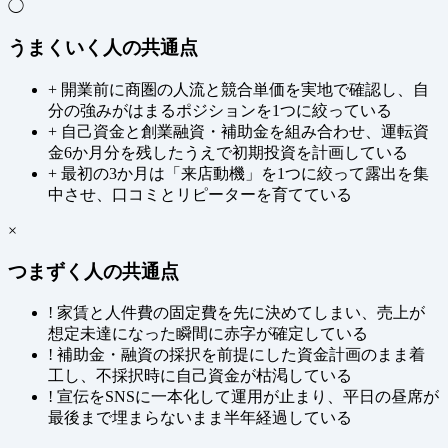
◯
うまくいく人の共通点
+
開業前に商圏の人流と競合単価を実地で確認し、自
分の強みがはまるポジションを1つに絞っている
+
自己資金と創業融資・補助金を組み合わせ、運転資
金6か月分を残したうえで初期投資を計画している
+
最初の3か月は「来店動機」を1つに絞って露出を集
中させ、口コミとリピーターを育てている
×
つまずく人の共通点
!
家賃と人件費の固定費を先に決めてしまい、売上が
想定未達になった瞬間に赤字が確定している
!
補助金・融資の採択を前提にした資金計画のまま着
工し、不採択時に自己資金が枯渇している
!
宣伝をSNSに一本化して運用が止まり、平日の昼席が
最後まで埋まらないまま半年経過している