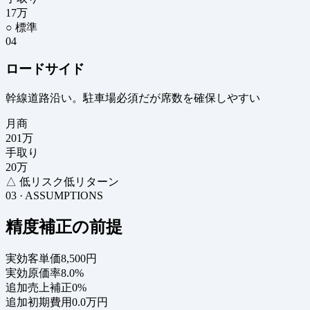
17
万
○ 標準
04
ロードサイド
幹線道路沿い。駐車場必須だが席数を確保しやすい
月商
201
万
手取り
20
万
△ 低リスク低リターン
03 · ASSUMPTIONS
精度補正の前提
実効客単価
8,500円
実効原価率
8.0%
追加売上補正
0%
追加初期費用
0.0万円