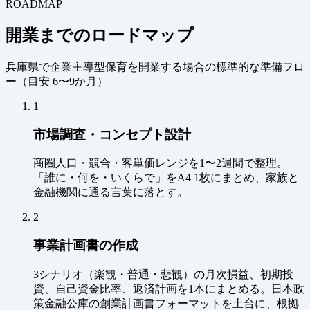
ROADMAP
開業までのロードマップ
兵庫県で企業主導型保育を開業する場合の標準的な準備フロ
ー（
目安 6〜9か月
）
1
市場調査・コンセプト設計
商圏人口・競合・客単価レンジを1〜2週間で整理。
「誰に・何を・いくらで」をA4 1枚にまとめ、家族と
金融機関に通る言葉に落とす。
2
事業計画書の作成
3シナリオ（楽観・普通・悲観）の月次損益、初期投
資、自己資金比率、返済計画を1本にまとめる。日本政
策金融公庫の創業計画書フォーマットを土台に、根拠