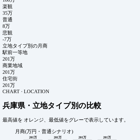
楽観
35万
普通
8万
悲観
-7万
立地タイプ別の月商
駅前一等地
201万
商業地域
201万
住宅街
201万
CHART · LOCATION
兵庫県・立地タイプ別の比較
最高値を
オレンジ
、最低値を
グレー
で表示しています。
月商(万円・普通シナリオ)
201万
201万
201万
201万