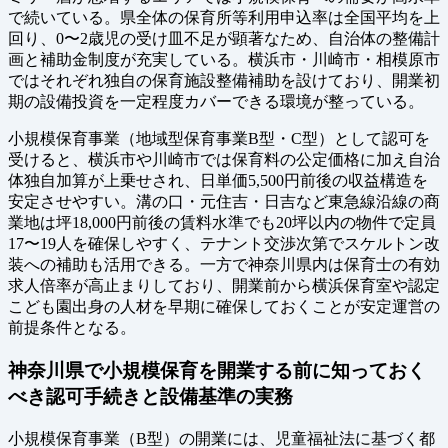
で続いている。県全体の保育所等利用申込率は全国平均を上
回り、0〜2歳児の受け皿不足が顕著なため、自治体の整備計
画と補助金制度が充実している。横浜市・川崎市・相模原市
ではそれぞれ独自の保育施設整備補助を設けており、開業初
期の設備投資を一定程度カバーできる環境が整っている。
小規模保育事業（地域型保育事業B型・C型）として認可を
受けると、横浜市や川崎市では保育料の公定価格に加え自治
体独自加算が上乗せされ、日単価5,500円前後の収益構造を
安定させやすい。溝の口・元住吉・日吉など東急線沿線の商
業地は坪18,000円前後の賃料水準でも20坪以内の物件で定員
17〜19人を確保しやすく、テナント交渉次第でスケルトン改
装への補助も活用できる。一方で神奈川県内は保育士の有効
求人倍率が高止まりしており、開業前から横浜保育室や認定
こども園出身の人材を早期に確保しておくことが安定運営の
前提条件となる。
神奈川県で小規模保育を開業する前に知っておく
べき認可手続きと設備基準の実務
小規模保育事業（B型）の開業には、児童福祉法に基づく都