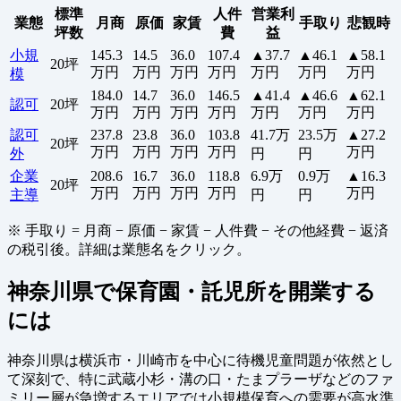
標準
人件
営業利
業態
月商
原価
家賃
手取り
悲観時
坪数
費
益
小規
145.3
14.5
36.0
107.4
▲37.7
▲46.1
▲58.1
20坪
万円
万円
万円
万円
万円
万円
万円
模
184.0
14.7
36.0
146.5
▲41.4
▲46.6
▲62.1
認可
20坪
万円
万円
万円
万円
万円
万円
万円
認可
237.8
23.8
36.0
103.8
41.7万
23.5万
▲27.2
20坪
万円
万円
万円
万円
万円
外
円
円
企業
208.6
16.7
36.0
118.8
6.9万
0.9万
▲16.3
20坪
万円
万円
万円
万円
万円
主導
円
円
※ 手取り = 月商 − 原価 − 家賃 − 人件費 − その他経費 − 返済
の税引後。詳細は業態名をクリック。
神奈川県で保育園・託児所を開業する
には
神奈川県は横浜市・川崎市を中心に待機児童問題が依然とし
て深刻で、特に武蔵小杉・溝の口・たまプラーザなどのファ
ミリー層が急増するエリアでは小規模保育への需要が高水準