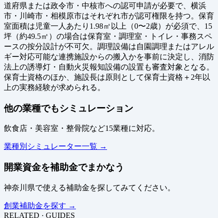
道府県または政令市・中核市への認可申請が必要で、横浜
市・川崎市・相模原市はそれぞれ市が認可権限を持つ。保育
室面積は児童一人あたり1.98㎡以上（0〜2歳）が必須で、15
坪（約49.5㎡）の場合は保育室・調理室・トイレ・事務スペ
ースの按分設計が不可欠。調理設備は自園調理またはアレル
ギー対応可能な連携施設からの搬入かを事前に決定し、消防
法上の誘導灯・自動火災報知設備の設置も審査対象となる。
保育士資格のほか、施設長は原則として保育士資格＋2年以
上の実務経験が求められる。
他の業種でもシミュレーション
飲食店・美容室・整骨院など15業種に対応。
業種別シミュレーター一覧 →
開業資金を補助金でまかなう
神奈川県で使える補助金を探してみてください。
創業補助金を探す →
RELATED · GUIDES