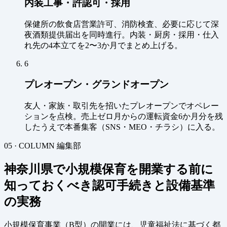
内装工事・許認可・採用
保健所の飲食店営業許可、消防検査、必要に応じて深
夜酒類提供届出を同時進行。内装・厨房・採用・仕入
れ先の4本立てを2〜3か月でまとめ上げる。
6
プレオープン・グランドオープン
友人・家族・取引先を招いたプレオープンでオペレー
ションを点検。売上ゼロ月からの運転資金6か月分を残
したうえで本番集客（SNS・MEO・チラシ）に入る。
05 · COLUMN
編集部
神奈川県で小規模保育を開業する前に
知っておくべき認可手続きと設備基準
の実務
小規模保育事業（B型）の開業には、児童福祉法に基づく都