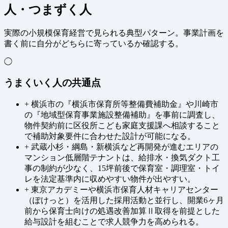
人・つまずく人
実際の小規模保育経営で見られる典型パターン。事業計画を
書く前に自分がどちらに寄っているか確認する。
◯
うまくいく人の共通点
+
横浜市の『横浜市保育所等整備費補助金』や川崎市
の『地域型保育事業施設整備補助』を事前に調査し、
物件契約前に区役所こども家庭支援課へ相談すること
で補助対象要件に合わせた設計が可能になる。
+
武蔵小杉・綱島・新横浜など再開発が進むエリアの
マンション低層階テナントは、給排水・換気ダクト工
事の制約が少なく、15坪前後で保育室・調理室・トイ
レを法定基準内に収めやすい物件が出やすい。
+
東京アカデミーや横浜市保育人材キャリアセンター
（ぽけっと）を活用した採用活動と並行し、開業6ヶ月
前から保育士向けの処遇改善加算Ⅱ取得を前提とした
給与設計を組むことで求人競争力を高められる。