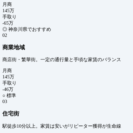
月商
145
万
手取り
-65
万
◎ 神奈川県でおすすめ
02
商業地域
商店街・繁華街。一定の通行量と手頃な家賃のバランス
月商
145
万
手取り
-46
万
○ 標準
03
住宅街
駅徒歩10分以上。家賃は安いがリピーター獲得が生命線