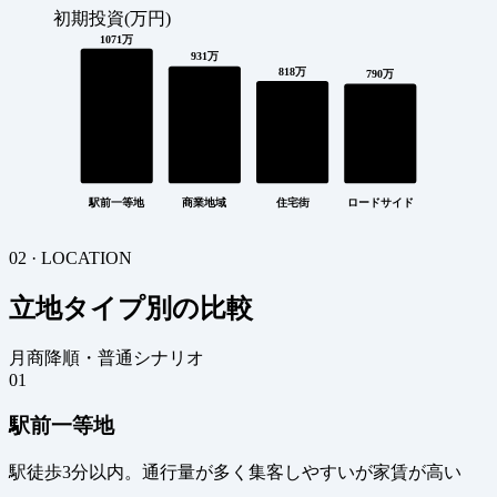
初期投資(万円)
1071万
931万
818万
790万
駅前一等地
商業地域
住宅街
ロードサイド
02 · LOCATION
立地タイプ別の比較
月商降順・普通シナリオ
01
駅前一等地
駅徒歩3分以内。通行量が多く集客しやすいが家賃が高い