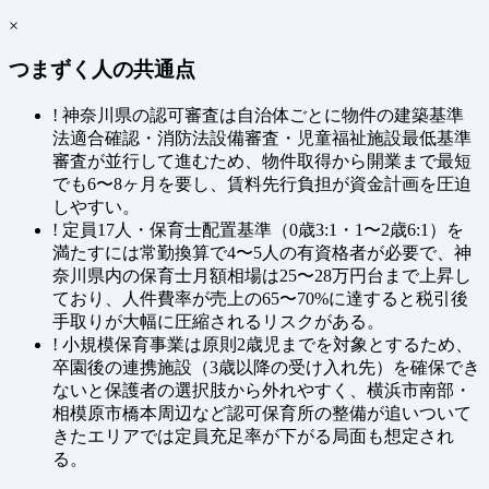
×
つまずく人の共通点
!
神奈川県の認可審査は自治体ごとに物件の建築基準
法適合確認・消防法設備審査・児童福祉施設最低基準
審査が並行して進むため、物件取得から開業まで最短
でも6〜8ヶ月を要し、賃料先行負担が資金計画を圧迫
しやすい。
!
定員17人・保育士配置基準（0歳3:1・1〜2歳6:1）を
満たすには常勤換算で4〜5人の有資格者が必要で、神
奈川県内の保育士月額相場は25〜28万円台まで上昇し
ており、人件費率が売上の65〜70%に達すると税引後
手取りが大幅に圧縮されるリスクがある。
!
小規模保育事業は原則2歳児までを対象とするため、
卒園後の連携施設（3歳以降の受け入れ先）を確保でき
ないと保護者の選択肢から外れやすく、横浜市南部・
相模原市橋本周辺など認可保育所の整備が追いついて
きたエリアでは定員充足率が下がる局面も想定され
る。