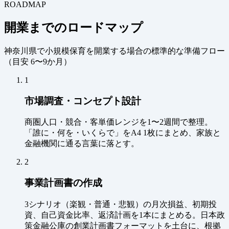
ROADMAP
開業までのロードマップ
神奈川県で小規模保育を開業する場合の標準的な準備フロー
（
目安 6〜9か月
）
1
市場調査・コンセプト設計
商圏人口・競合・客単価レンジを1〜2週間で整理。
「誰に・何を・いくらで」をA4 1枚にまとめ、家族と
金融機関に通る言葉に落とす。
2
事業計画書の作成
3シナリオ（楽観・普通・悲観）の月次損益、初期投
資、自己資金比率、返済計画を1本にまとめる。日本政
策金融公庫の創業計画書フォーマットを土台に、根拠