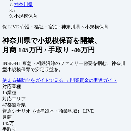
神奈川県
/
小規模保育
保
LIVE
介護・福祉・宿泊
·
神奈川県 × 小規模保育
神奈川県で小規模保育を開業、
月商
145万円
/ 手取り
-46万円
INSIGHT
東急・相鉄沿線のファミリー需要を掴む、神奈川
型小規模保育で安定収益を。
使える補助金をガイドで見る
→
開業資金の調達ガイド
対応業種
15
業種
対応エリア
47
都道府県
普通シナリオ（標準20坪・商業地域）
LIVE
月商
145
万
手取り