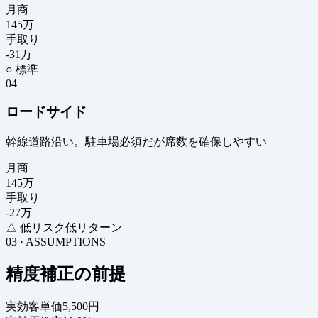
月商
145
万
手取り
-31
万
○ 標準
04
ロードサイド
幹線道路沿い。駐車場必須だが席数を確保しやすい
月商
145
万
手取り
-27
万
△ 低リスク低リターン
03 · ASSUMPTIONS
精度補正の前提
実効客単価
5,500円