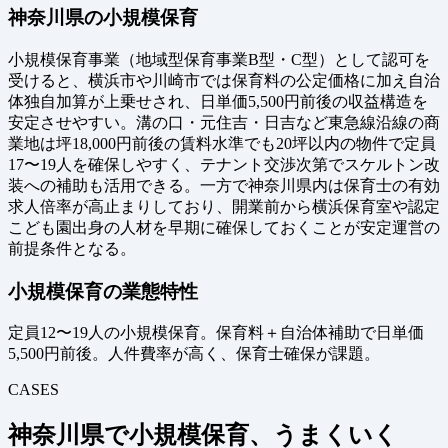
神奈川県の小規模保育
小規模保育事業（地域型保育事業B型・C型）として認可を
受けると、横浜市や川崎市では保育料の公定価格に加え自治
体独自加算が上乗せされ、日単価5,500円前後の収益構造を
安定させやすい。溝の口・元住吉・日吉など東急線沿線の商
業地は坪18,000円前後の賃料水準でも20坪以内の物件で定員
17〜19人を確保しやすく、テナント交渉次第でスケルトン改
装への補助も活用できる。一方で神奈川県内は保育士の有効
求人倍率が高止まりしており、開業前から横浜保育室や認定
こども園出身の人材を早期に確保しておくことが安定運営の
前提条件となる。
小規模保育の業態特性
定員12〜19人の小規模保育。保育料＋自治体補助で日単価
5,500円前後。人件費率が高く、保育士確保が課題。
CASES
神奈川県で小規模保育、うまくいく