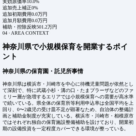
実効原価率
10.0%
追加売上補正
0%
追加初期費用
0.0万円
追加月額費用
0.0万円
補助・控除反映
501.2万円
04 · AREA CONTEXT
神奈川県で小規模保育を開業するポイ
ント
神奈川県の保育園・託児所事情
神奈川県は横浜市・川崎市を中心に待機児童問題が依然とし
て深刻で、特に武蔵小杉・溝の口・たまプラーザなどのファ
ミリー層が急増するエリアでは小規模保育への需要が高水準
で続いている。県全体の保育所等利用申込率は全国平均を上
回り、0〜2歳児の受け皿不足が顕著なため、自治体の整備計
画と補助金制度が充実している。横浜市・川崎市・相模原市
ではそれぞれ独自の保育施設整備補助を設けており、開業初
期の設備投資を一定程度カバーできる環境が整っている。