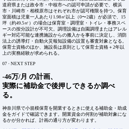
道府県または政令市・中核市への認可申請が必要で、横浜
市・川崎市・相模原市はそれぞれ市が認可権限を持つ。保育
室面積は児童一人あたり1.98㎡以上（0〜2歳）が必須で、15
坪（約49.5㎡）の場合は保育室・調理室・トイレ・事務スペ
ースの按分設計が不可欠。調理設備は自園調理またはアレル
ギー対応可能な連携施設からの搬入かを事前に決定し、消防
法上の誘導灯・自動火災報知設備の設置も審査対象となる。
保育士資格のほか、施設長は原則として保育士資格＋2年以
上の実務経験が求められる。
07 · NEXT STEP
-46万/月 の計画、
実際に補助金で後押しできるか調べ
る。
神奈川県で小規模保育を開業するときに使える補助金・助成
金をガイドで確認できます。開業資金の何割が補助対象にな
るかが分かれば、計画の通り方が変わります。