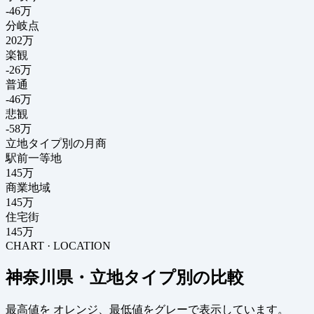
-46
万
分岐点
202
万
楽観
-26万
普通
-46万
悲観
-58万
立地タイプ別の月商
駅前一等地
145万
商業地域
145万
住宅街
145万
CHART · LOCATION
神奈川県・立地タイプ別の比較
最高値を
オレンジ
、最低値を
グレー
で表示しています。