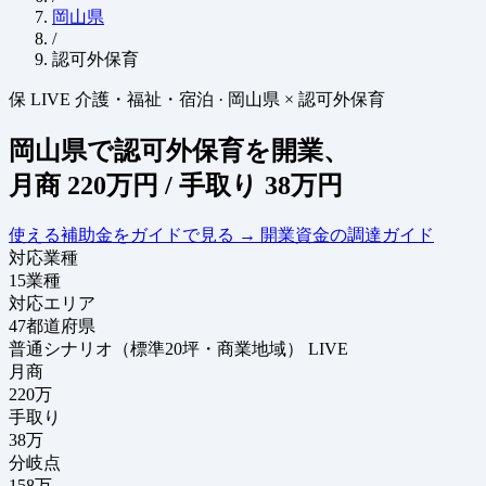
岡山県
/
認可外保育
保
LIVE
介護・福祉・宿泊
·
岡山県 × 認可外保育
岡山県で認可外保育を開業、
月商
220万円
/ 手取り
38万円
使える補助金をガイドで見る
→
開業資金の調達ガイド
対応業種
15
業種
対応エリア
47
都道府県
普通シナリオ（標準20坪・商業地域）
LIVE
月商
220
万
手取り
38
万
分岐点
158
万