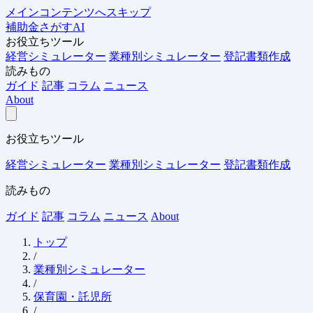
メインコンテンツへスキップ
補助金さがすAI
お役立ちツール
経営シミュレーター
業種別シミュレーター
登記書類作成
読みもの
ガイド
記事
コラム
ニュース
About
お役立ちツール
経営シミュレーター
業種別シミュレーター
登記書類作成
読みもの
ガイド
記事
コラム
ニュース
About
トップ
/
業種別シミュレーター
/
保育園・託児所
/