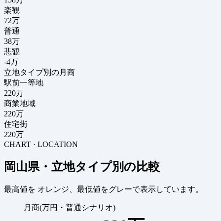
楽観
72万
普通
38万
悲観
-4万
立地タイプ別の月商
駅前一等地
220万
商業地域
220万
住宅街
220万
CHART · LOCATION
岡山県・立地タイプ別の比較
最高値を
オレンジ
、最低値を
グレー
で表示しています。
月商(万円・普通シナリオ)