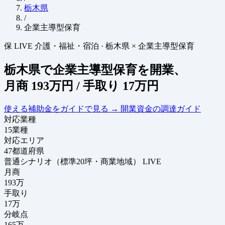
栃木県
/
企業主導型保育
保
LIVE
介護・福祉・宿泊
·
栃木県 × 企業主導型保育
栃木県で企業主導型保育を開業、
月商
193万円
/ 手取り
17万円
使える補助金をガイドで見る
→
開業資金の調達ガイド
対応業種
15
業種
対応エリア
47
都道府県
普通シナリオ（標準20坪・商業地域）
LIVE
月商
193
万
手取り
17
万
分岐点
165
万