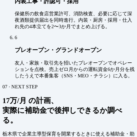
内装工事・許認可・採用
保健所の飲食店営業許可、消防検査、必要に応じて深
夜酒類提供届出を同時進行。内装・厨房・採用・仕入
れ先の4本立てを2〜3か月でまとめ上げる。
6
プレオープン・グランドオープン
友人・家族・取引先を招いたプレオープンでオペレー
ションを点検。売上ゼロ月からの運転資金6か月分を残
したうえで本番集客（SNS・MEO・チラシ）に入る。
07 · NEXT STEP
17万/月 の計画、
実際に補助金で後押しできるか調べ
る。
栃木県で企業主導型保育を開業するときに使える補助金・助