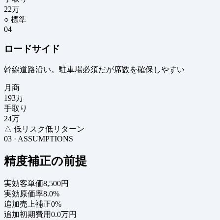
22
万
○ 標準
04
ロードサイド
幹線道路沿い。駐車場必須だが席数を確保しやすい
月商
193
万
手取り
24
万
△ 低リスク低リターン
03 · ASSUMPTIONS
精度補正の前提
実効客単価
8,500円
実効原価率
8.0%
追加売上補正
0%
追加初期費用
0.0万円