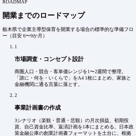
ROADMAP
開業までのロードマップ
栃木県で企業主導型保育を開業する場合の標準的な準備フロ
ー（
目安 6〜9か月
）
1
市場調査・コンセプト設計
商圏人口・競合・客単価レンジを1〜2週間で整理。
「誰に・何を・いくらで」をA4 1枚にまとめ、家族と
金融機関に通る言葉に落とす。
2
事業計画書の作成
3シナリオ（楽観・普通・悲観）の月次損益、初期投
資、自己資金比率、返済計画を1本にまとめる。日本政
策金融公庫の創業計画書フォーマットを土台に、根拠