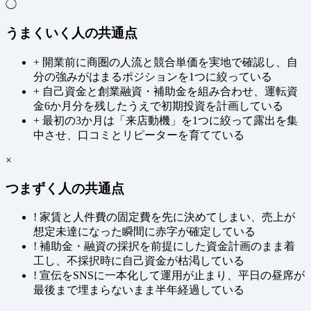
◯
うまくいく人の共通点
+
開業前に商圏の人流と競合単価を実地で確認し、自
分の強みがはまるポジションを1つに絞っている
+
自己資金と創業融資・補助金を組み合わせ、運転資
金6か月分を残したうえで初期投資を計画している
+
最初の3か月は「来店動機」を1つに絞って露出を集
中させ、口コミとリピーターを育てている
×
つまずく人の共通点
!
家賃と人件費の固定費を先に決めてしまい、売上が
想定未達になった瞬間に赤字が確定している
!
補助金・融資の採択を前提にした資金計画のまま着
工し、不採択時に自己資金が枯渇している
!
宣伝をSNSに一本化して運用が止まり、平日の昼席が
最後まで埋まらないまま半年経過している