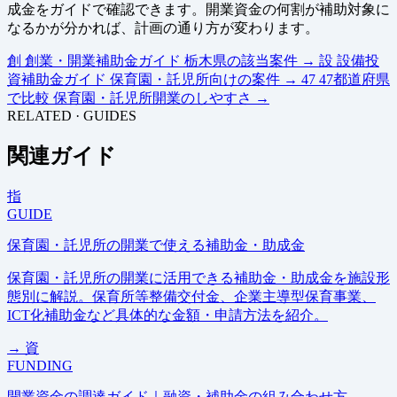
成金をガイドで確認できます。開業資金の何割が補助対象に
なるかが分かれば、計画の通り方が変わります。
創
創業・開業補助金ガイド
栃木県の該当案件
→
設
設備投
資補助金ガイド
保育園・託児所向けの案件
→
47
47都道府県
で比較
保育園・託児所開業のしやすさ
→
RELATED · GUIDES
関連ガイド
指
GUIDE
保育園・託児所の開業で使える補助金・助成金
保育園・託児所の開業に活用できる補助金・助成金を施設形
態別に解説。保育所等整備交付金、企業主導型保育事業、
ICT化補助金など具体的な金額・申請方法を紹介。
→
資
FUNDING
開業資金の調達ガイド｜融資・補助金の組み合わせ方