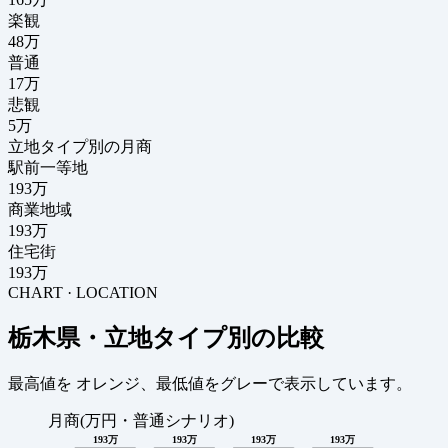
楽観
48万
普通
17万
悲観
5万
立地タイプ別の月商
駅前一等地
193万
商業地域
193万
住宅街
193万
CHART · LOCATION
栃木県・立地タイプ別の比較
最高値を
オレンジ
、最低値を
グレー
で表示しています。
月商(万円・普通シナリオ)
193万
193万
193万
193万