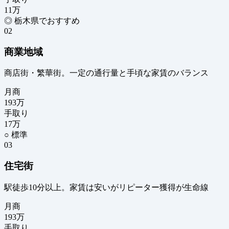
11
万
◎ 栃木県でおすすめ
02
商業地域
商店街・繁華街。一定の通行量と手頃な家賃のバランス
月商
193
万
手取り
17
万
○ 標準
03
住宅街
駅徒歩10分以上。家賃は安いがリピーター獲得が生命線
月商
193
万
手取り