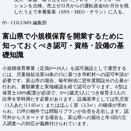
ションを点検。売上ゼロ月からの運転資金6か月分を残
したうえで本番集客（SNS・MEO・チラシ）に入る。
05 · COLUMN
編集部
富山県で小規模保育を開業するために
知っておくべき認可・資格・設備の基
礎知識
小規模保育事業（定員6〜19人）を認可施設として運営する
には、児童福祉法第34条の15に基づき市町村への認可申請が
必要です。富山市の場合、毎年秋頃に翌年度開設分の公募が
行われ、書類審査と実地確認を経て認可が下ります。A型は
保育士100%配置が必須で、0〜2歳児3人につき保育士1人の
比率を常時満たす必要があります。設備基準としては乳児室
（1人あたり1.65㎡）またはほふく室（3.3㎡）の確保が求め
られ、15坪の物件では間取りプランが合否を左右します。認
可外からスタートする場合も、富山県への届出と年1回の立
入調査への対応が義務付けられています。