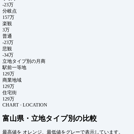
-23
万
分岐点
157
万
楽観
3万
普通
-23万
悲観
-34万
立地タイプ別の月商
駅前一等地
129万
商業地域
129万
住宅街
129万
CHART · LOCATION
富山県・立地タイプ別の比較
最高値を
オレンジ
、最低値を
グレー
で表示しています。