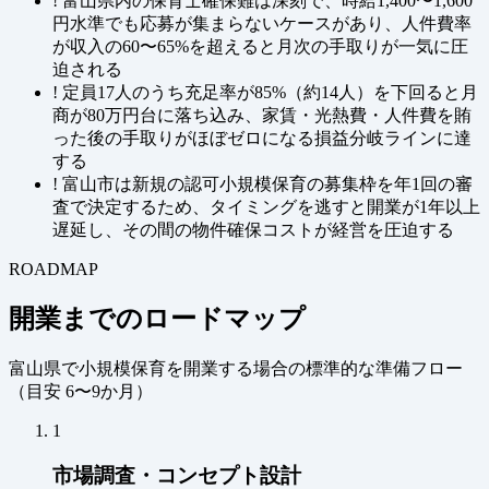
!
富山県内の保育士確保難は深刻で、時給1,400〜1,600
円水準でも応募が集まらないケースがあり、人件費率
が収入の60〜65%を超えると月次の手取りが一気に圧
迫される
!
定員17人のうち充足率が85%（約14人）を下回ると月
商が80万円台に落ち込み、家賃・光熱費・人件費を賄
った後の手取りがほぼゼロになる損益分岐ラインに達
する
!
富山市は新規の認可小規模保育の募集枠を年1回の審
査で決定するため、タイミングを逃すと開業が1年以上
遅延し、その間の物件確保コストが経営を圧迫する
ROADMAP
開業までのロードマップ
富山県で小規模保育を開業する場合の標準的な準備フロー
（
目安 6〜9か月
）
1
市場調査・コンセプト設計