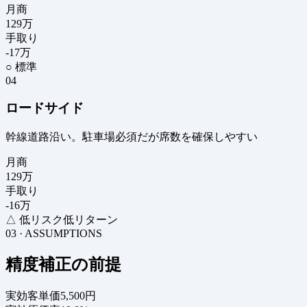
月商
129
万
手取り
-17
万
○ 標準
04
ロードサイド
幹線道路沿い。駐車場必須だが席数を確保しやすい
月商
129
万
手取り
-16
万
△ 低リスク低リターン
03 · ASSUMPTIONS
精度補正の前提
実効客単価
5,500円