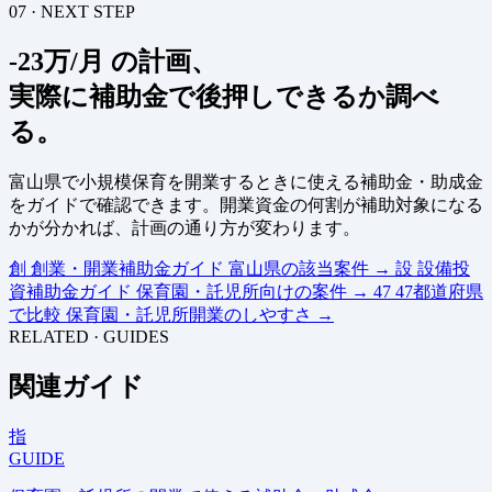
07 · NEXT STEP
-23万/月 の計画、
実際に補助金で後押しできるか調べ
る。
富山県で小規模保育を開業するときに使える補助金・助成金
をガイドで確認できます。開業資金の何割が補助対象になる
かが分かれば、計画の通り方が変わります。
創
創業・開業補助金ガイド
富山県の該当案件
→
設
設備投
資補助金ガイド
保育園・託児所向けの案件
→
47
47都道府県
で比較
保育園・託児所開業のしやすさ
→
RELATED · GUIDES
関連ガイド
指
GUIDE