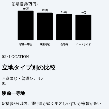
初期投資(万円)
814万
759万
716万
705万
駅前一等地
商業地域
住宅街
ロードサイド
02 · LOCATION
立地タイプ別の比較
月商降順・普通シナリオ
01
駅前一等地
駅徒歩3分以内。通行量が多く集客しやすいが家賃が高い