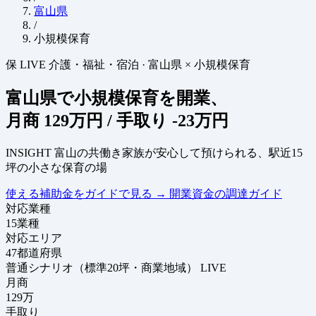
富山県
/
小規模保育
保
LIVE
介護・福祉・宿泊
·
富山県 × 小規模保育
富山県で小規模保育を開業、
月商
129万円
/ 手取り
-23万円
INSIGHT
富山の共働き家族が安心して預けられる、駅近15
坪の小さな保育の場
使える補助金をガイドで見る
→
開業資金の調達ガイド
対応業種
15
業種
対応エリア
47
都道府県
普通シナリオ（標準20坪・商業地域）
LIVE
月商
129
万
手取り