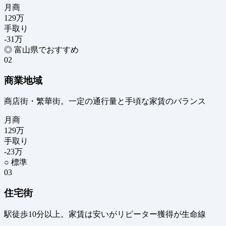
月商
129
万
手取り
-31
万
◎ 富山県でおすすめ
02
商業地域
商店街・繁華街。一定の通行量と手頃な家賃のバランス
月商
129
万
手取り
-23
万
○ 標準
03
住宅街
駅徒歩10分以上。家賃は安いがリピーター獲得が生命線