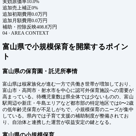
実効原価率
10.0%
追加売上補正
0%
追加初期費用
0.0万円
追加月額費用
0.0万円
補助・控除反映
408.8万円
04 · AREA CONTEXT
富山県で小規模保育を開業するポイン
ト
富山県の保育園・託児所事情
富山県は核家族化が進む一方で共働き世帯が増加しており、
富山市・高岡市・射水市を中心に認可外保育施設への需要が
高まっている。待機児童数は県全体では少ないものの、富山
駅周辺や新庄・牛島エリアなど都市部の特定地区では0〜2歳
の低年齢児保育が不足しがちで、小規模保育のニーズが集中
している。県内では子育て支援の補助制度が整備されてお
り、自治体と連携した運営が収益安定の鍵となる。
富山県の小規模保育