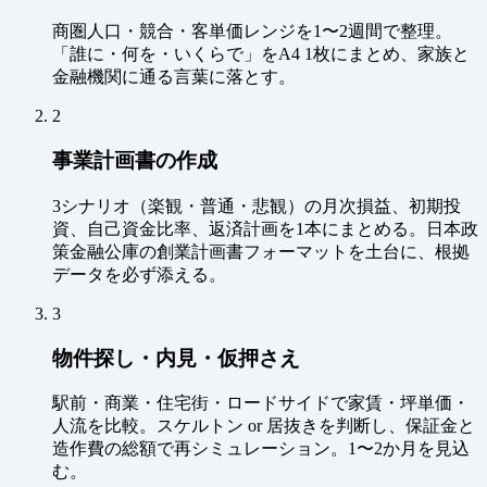
商圏人口・競合・客単価レンジを1〜2週間で整理。
「誰に・何を・いくらで」をA4 1枚にまとめ、家族と
金融機関に通る言葉に落とす。
2
事業計画書の作成
3シナリオ（楽観・普通・悲観）の月次損益、初期投
資、自己資金比率、返済計画を1本にまとめる。日本政
策金融公庫の創業計画書フォーマットを土台に、根拠
データを必ず添える。
3
物件探し・内見・仮押さえ
駅前・商業・住宅街・ロードサイドで家賃・坪単価・
人流を比較。スケルトン or 居抜きを判断し、保証金と
造作費の総額で再シミュレーション。1〜2か月を見込
む。