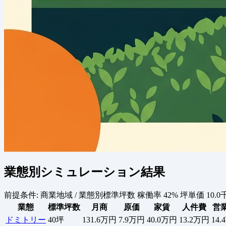
業態別シミュレーション結果
前提条件:
商業地域 / 業態別標準坪数
稼働率 42%
坪単価 10.0
業態
標準坪数
月商
原価
家賃
人件費
営
ドミトリー
40坪
131.6万円
7.9万円
40.0万円
13.2万円
14