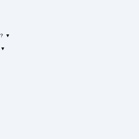
？
▼
▼