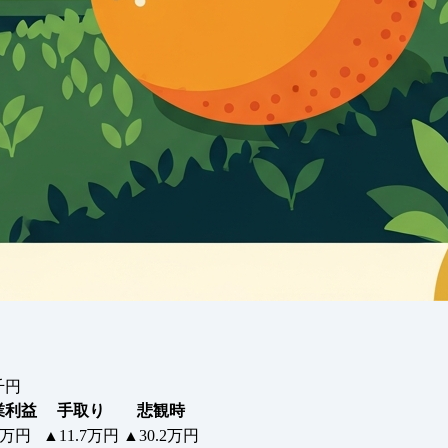
千円
業利益
手取り
悲観時
.4万円
▲11.7万円
▲30.2万円