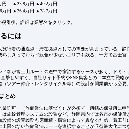
4万円
▲23.8万円
▲40.2万円
.6万円
▲26.4万円
▲38.7万円
− 返済 の税引後。詳細は業態名をクリック。
するには
人旅行者の通過点・滞在拠点としての需要が高まっている。静
成熟しきっておらず競合が少ないエリアも残る。一方で富士宮
客が富士山ルートの途中で宿泊するケースが多く、ドミトリー需要の
%が利益を直撃しやすく、自社サイト予約やSNS集客との二本立て戦
収益（ツアー仲介・レンタサイクル等）の設計が開業前から必要
まとめ
業許可」（旅館業法に基づく）が必須で、所轄の保健所に申請す
たは施錠管理システムの設置など。静岡県内では各市の保健所が
知設備の設置義務も床面積・構造によって異なるため、着工前
に上限のない旅館業法ルートを選択することが収益最大化につ