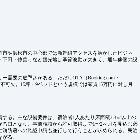
岡市や浜松市の中心部では新幹線アクセスを活かしたビジネ
・下田・修善寺など観光地は季節波動が大きく、通年稼働の設
底堅さがある。ただしOTA（Booking.com・
略が不可欠。15坪・9ベッドという規模では家賃15万円に対し月
。
る。主な設備要件は、宿泊者1人あたり床面積3.3㎡以上の
窓口となり、事前相談から許可取得まで1〜2ヶ月を見込む必
に消防署への確認申請も並行して行うことが求められる。民泊
ながる。