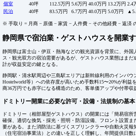
個室
40坪
112.5万円
5.6万円
40.0万円
13.2万円
2.
民泊
40坪
83.5万円
6.7万円
40.0万円
5.0万円
▲5
※ 手取り = 月商 − 原価 − 家賃 − 人件費 − その他経費 
静岡県で宿泊業・ゲストハウスを開業
静岡県は富士山・伊豆・熱海などの観光資源を背景に、外国
ス・観光双方の宿泊需要があるが、ゲストハウス業態はまだ
計が収益安定の鍵となる。
静岡駅・清水駅周辺や三島駅エリアは新幹線利用のインバウンド
Hostelworld等）への依存度が高いため手数料15〜20
商36万円でも赤字になる構造のため、客単価アップや付帯
ドミトリー開業に必要な許可・設備・法規制の基本
ドミトリー（相部屋型ゲストハウス）の開業には「簡易宿所営
確保、適切な換気・採光・照明・防湿設備、フロント設置ま
要がある。また消防法に基づくスプリンクラーや自動火災報
（住宅宿泊事業法）との違いを正しく理解し、年間提供日数