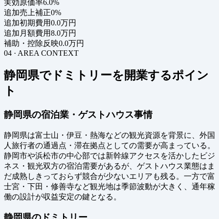
実効原価率
6.0%
追加売上補正
0%
追加初期費用
0.0万円
追加月額費用
8.0万円
補助・控除反映
0.0万円
04 · AREA CONTEXT
静岡県でドミトリーを開業するポイン
ト
静岡県の宿泊業・ゲストハウス事情
静岡県は富士山・伊豆・熱海などの観光資源を背景に、外国
人旅行者の通過点・滞在拠点としての需要が高まっている。
静岡市や浜松市の中心部では新幹線アクセスを活かしたビジ
ネス・観光双方の宿泊需要があるが、ゲストハウス業態はま
だ成熟しきっておらず競合が少ないエリアも残る。一方で富
士宮・下田・修善寺など観光地は季節波動が大きく、通年稼
働の設計が収益安定の鍵となる。
静岡県のドミトリー