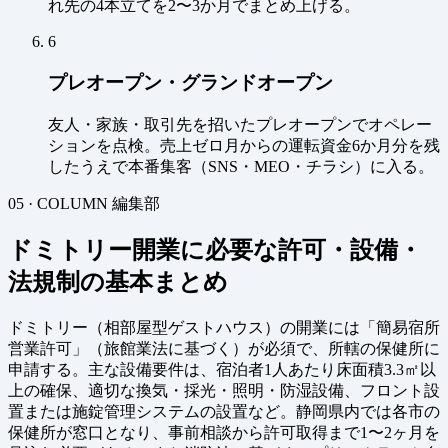
れ先の4本立てを2〜3か月でまとめ上げる。
6
プレオープン・グランドオープン
友人・家族・取引先を招いたプレオープンでオペレー
ションを点検。売上ゼロ月からの運転資金6か月分を残
したうえで本番集客（SNS・MEO・チラシ）に入る。
05 · COLUMN
編集部
ドミトリー開業に必要な許可・設備・
法規制の基本まとめ
ドミトリー（相部屋型ゲストハウス）の開業には「簡易宿所
営業許可」（旅館業法に基づく）が必須で、所轄の保健所に
申請する。主な設備要件は、宿泊者1人あたり床面積3.3㎡以
上の確保、適切な換気・採光・照明・防湿設備、フロント設
置または施錠管理システムの設置など。静岡県内では各市の
保健所が窓口となり、事前相談から許可取得まで1〜2ヶ月を