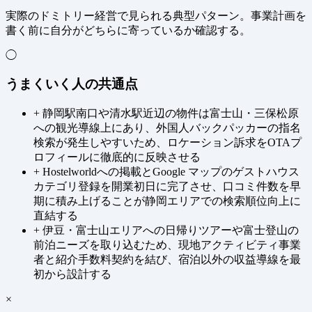
実際のドミトリー経営で見られる典型パターン。事業計画を
書く前に自分がどちらに寄っているか確認する。
◯
うまくいく人の共通点
+
静岡駅南口や清水駅近辺の物件は富士山・三保松原
への観光導線上にあり、外国人バックパッカーの指名
検索が発生しやすいため、ロケーション訴求をOTAプ
ロフィールに徹底的に反映させる
+
Hostelworldへの掲載とGoogle マップのゲストハウス
カテゴリ登録を開業初日に完了させ、口コミ件数を早
期に積み上げることが静岡エリアでの検索順位向上に
直結する
+
伊豆・富士山エリアへの日帰りツアーや富士登山の
前泊ニーズを取り込むため、現地アクティビティ事業
者と紹介手数料契約を結び、宿泊以外の収益導線を最
初から設計する
×