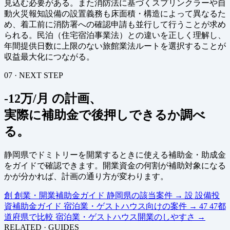
見込む必要がある。また消防法に基づくスプリンクラーや自
動火災報知設備の設置義務も床面積・構造によって異なるた
め、着工前に消防署への確認申請も並行して行うことが求め
られる。民泊（住宅宿泊事業法）との違いを正しく理解し、
年間提供日数に上限のない旅館業法ルートを選択することが
収益最大化につながる。
07 · NEXT STEP
-12万/月 の計画、
実際に補助金で後押しできるか調べ
る。
静岡県でドミトリーを開業するときに使える補助金・助成金
をガイドで確認できます。開業資金の何割が補助対象になる
かが分かれば、計画の通り方が変わります。
創
創業・開業補助金ガイド
静岡県の該当案件
→
設
設備投
資補助金ガイド
宿泊業・ゲストハウス向けの案件
→
47
47都
道府県で比較
宿泊業・ゲストハウス開業のしやすさ
→
RELATED · GUIDES