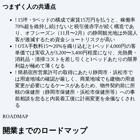
つまずく人の共通点
!
15坪・9ベッドの構成で家賃15万円を払うと、稼働率
70%超を維持し続けないと税引後赤字が続く構造であ
り、オフシーズン（11月〜2月）の静岡観光地は外国人
客が激減するため資金ショートリスクが高い
!
OTA手数料15〜20%を織り込むと1ベッド4,000円の客
単価では実収入が3,200〜3,400円程度になり、光熱費・
消耗品・清掃コストを差し引くと1ベッドあたりの限界
利益が極めて薄くなる
!
簡易宿所営業許可の取得にあたり静岡市・浜松市で
は用途地域の確認が厳しく、商業地域でも建物の用途
変更が必要になるケースがあるため、物件契約前に所
轄の保健所（静岡市保健所・浜松市保健所等）への事
前相談を怠ると内装着工後に計画変更を余儀なくされ
る
ROADMAP
開業までのロードマップ