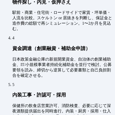
物件探し・内見・仮押さえ
駅前・商業・住宅街・ロードサイドで家賃・坪単価・
人流を比較。スケルトン or 居抜きを判断し、保証金と
造作費の総額で再シミュレーション。1〜2か月を見込
む。
4
資金調達（創業融資・補助金申請）
日本政策金融公庫の新規開業資金、自治体の創業補助
金、IT/小規模事業者持続化補助金を並行で検討。公募
要領を読み、締切から逆算して必要書類と自己負担割
合を確定させる。
5
内装工事・許認可・採用
保健所の飲食店営業許可、消防検査、必要に応じて深
夜酒類提供届出を同時進行。内装・厨房・採用・仕入