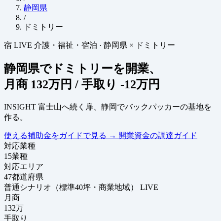
静岡県
/
ドミトリー
宿
LIVE
介護・福祉・宿泊
·
静岡県 × ドミトリー
静岡県でドミトリーを開業、
月商
132万円
/ 手取り
-12万円
INSIGHT
富士山へ続く扉、静岡でバックパッカーの基地を
作る。
使える補助金をガイドで見る
→
開業資金の調達ガイド
対応業種
15
業種
対応エリア
47
都道府県
普通シナリオ（標準40坪・商業地域）
LIVE
月商
132
万
手取り