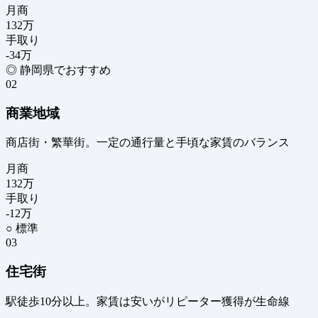
月商
132
万
手取り
-34
万
◎ 静岡県でおすすめ
02
商業地域
商店街・繁華街。一定の通行量と手頃な家賃のバランス
月商
132
万
手取り
-12
万
○ 標準
03
住宅街
駅徒歩10分以上。家賃は安いがリピーター獲得が生命線