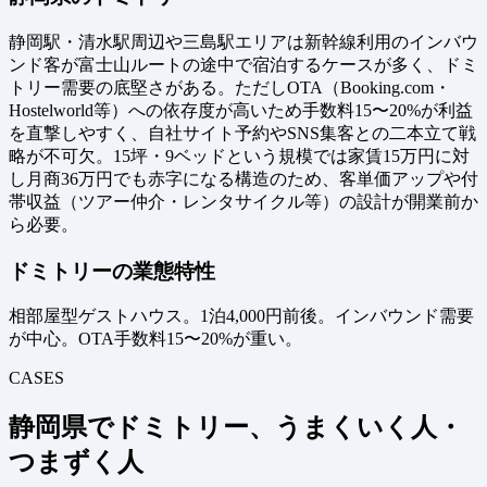
静岡駅・清水駅周辺や三島駅エリアは新幹線利用のインバウ
ンド客が富士山ルートの途中で宿泊するケースが多く、ドミ
トリー需要の底堅さがある。ただしOTA（Booking.com・
Hostelworld等）への依存度が高いため手数料15〜20%が利益
を直撃しやすく、自社サイト予約やSNS集客との二本立て戦
略が不可欠。15坪・9ベッドという規模では家賃15万円に対
し月商36万円でも赤字になる構造のため、客単価アップや付
帯収益（ツアー仲介・レンタサイクル等）の設計が開業前か
ら必要。
ドミトリーの業態特性
相部屋型ゲストハウス。1泊4,000円前後。インバウンド需要
が中心。OTA手数料15〜20%が重い。
CASES
静岡県でドミトリー、うまくいく人・
つまずく人