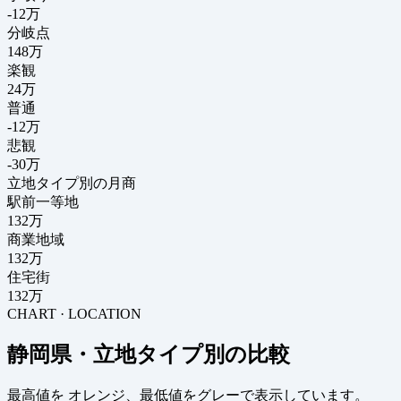
-12
万
分岐点
148
万
楽観
24万
普通
-12万
悲観
-30万
立地タイプ別の月商
駅前一等地
132万
商業地域
132万
住宅街
132万
CHART · LOCATION
静岡県・立地タイプ別の比較
最高値を
オレンジ
、最低値を
グレー
で表示しています。