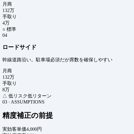
月商
132
万
手取り
4
万
○ 標準
04
ロードサイド
幹線道路沿い。駐車場必須だが席数を確保しやすい
月商
132
万
手取り
8
万
△ 低リスク低リターン
03 · ASSUMPTIONS
精度補正の前提
実効客単価
4,000円