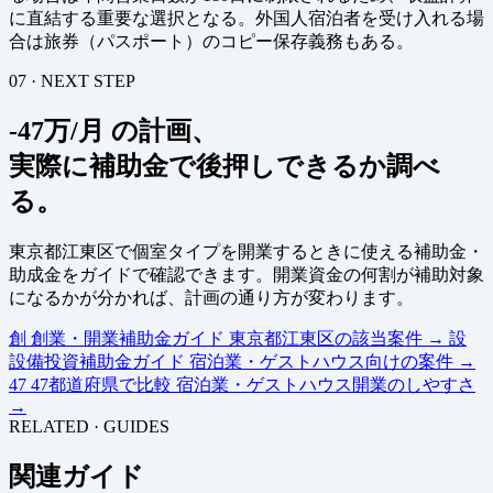
に直結する重要な選択となる。外国人宿泊者を受け入れる場
合は旅券（パスポート）のコピー保存義務もある。
07 · NEXT STEP
-47万/月 の計画、
実際に補助金で後押しできるか調べ
る。
東京都江東区で個室タイプを開業するときに使える補助金・
助成金をガイドで確認できます。開業資金の何割が補助対象
になるかが分かれば、計画の通り方が変わります。
創
創業・開業補助金ガイド
東京都江東区の該当案件
→
設
設備投資補助金ガイド
宿泊業・ゲストハウス向けの案件
→
47
47都道府県で比較
宿泊業・ゲストハウス開業のしやすさ
→
RELATED · GUIDES
関連ガイド