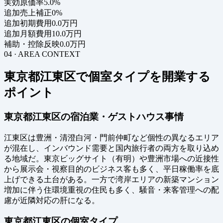
実効原価率
5.0%
追加売上補正
0%
追加初期費用
0.0万円
追加月額費用
10.0万円
補助・控除反映
0.0万円
04 · AREA CONTEXT
東京都江東区で個室タイプを開業する
ポイント
東京都江東区の宿泊業・ゲストハウス事情
江東区は豊洲・清澄白河・門前仲町など個性の異なるエリア
が混在し、インバウンド需要と国内旅行者の両方を取り込め
る地域だ。東京ビッグサイト（有明）や豊洲市場への近接性
から展示会・視察目的のビジネス客も多く、平日稼働率を底
上げできる土台がある。一方で湾岸エリアの新築マンション
増加に伴う住環境重視の住民も多く、騒音・来客管理への配
慮が近隣対応の肝になる。
東京都江東区の個室タイプ