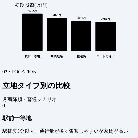
初期投資(万円)
3552万
3168万
2861万
2784万
駅前一等地
商業地域
住宅街
ロードサイド
02 · LOCATION
立地タイプ別の比較
月商降順・普通シナリオ
01
駅前一等地
駅徒歩3分以内。通行量が多く集客しやすいが家賃が高い