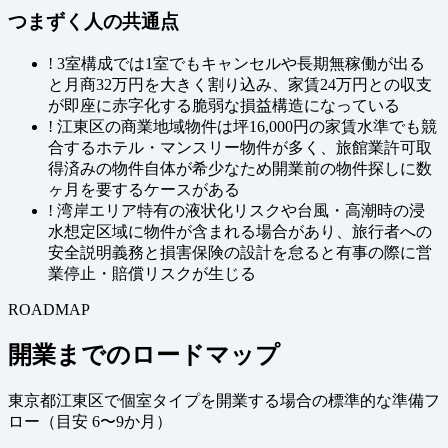
つまずく人の共通点
!
3室構成では1室でもキャンセルや長期無稼働が出る
と月商32万円を大きく割り込み、家賃24万円との収支
が即座に赤字化する脆弱な損益構造になっている
!
江東区の商業地域物件は坪16,000円の家賃水準でも競
合するホテル・マンスリー物件が多く、旅館業許可取
得済みの物件自体が希少なため開業前の物件探しに数
ヶ月を要するケースがある
!
湾岸エリア特有の液状化リスクや台風・高潮時の浸
水想定区域に物件が含まれる場合があり、旅行者への
安全説明義務と損害保険の設計を怠ると有事の際に営
業停止・賠償リスクが生じる
ROADMAP
開業までのロードマップ
東京都江東区で個室タイプを開業する場合の標準的な準備フ
ロー（
目安 6〜9か月
）