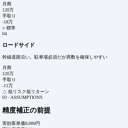
月商
120
万
手取り
-18
万
○ 標準
04
ロードサイド
幹線道路沿い。駐車場必須だが席数を確保しやすい
月商
120
万
手取り
-11
万
△ 低リスク低リターン
03 · ASSUMPTIONS
精度補正の前提
実効客単価
8,000円