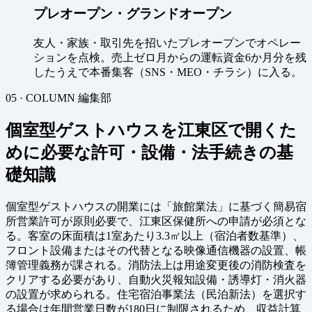
プレオープン・グランドオープン
友人・家族・取引先を招いたプレオープンでオペレー
ションを点検。売上ゼロ月からの運転資金6か月分を残
したうえで本番集客（SNS・MEO・チラシ）に入る。
05 · COLUMN
編集部
個室型ゲストハウスを江東区で開くた
めに必要な許可・設備・法手続きの基
礎知識
個室型ゲストハウスの開業には「旅館業法」に基づく簡易宿
所営業許可が原則必要で、江東区保健所への申請が必須とな
る。客室の床面積は1室あたり3.3㎡以上（宿泊者数基準）、
フロント設備またはその代替となる映像通信機器の設置、帳
簿管理義務が課される。消防法上は用途変更後の消防検査を
クリアする必要があり、自動火災報知設備・誘導灯・消火器
の設置が求められる。住宅宿泊事業法（民泊新法）を選択す
る場合は年間営業日数が180日に制限されるため、収益計算