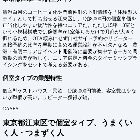
清澄白河のコーヒー文化や門前仲町の下町情緒を「体験型ス
テイ」として打ち出せる江東区は、1泊8,000円の個室単価を
正当化しやすい物語性を持つエリアだ。ただし15坪・3室と
いう小規模構成では稼働率が1室落ちるだけで月商が大きく
振れるため、OTA頼みにせず自社サイト予約やリピーター
直接予約の比率を早期に高める運営設計が不可欠となる。豊
洲・有明エリアはイベント開催時に需要が集中する一方で閑
散期の落差が激しく、エリア選定と料金のダイナミックプラ
イシングをセットで考える必要がある。
個室タイプの業態特性
個室型ゲストハウス・民泊。1泊8,000円前後。客室数は少な
いが単価が高い。リピーター獲得が鍵。
CASES
東京都江東区で個室タイプ、うまくい
く人・つまずく人