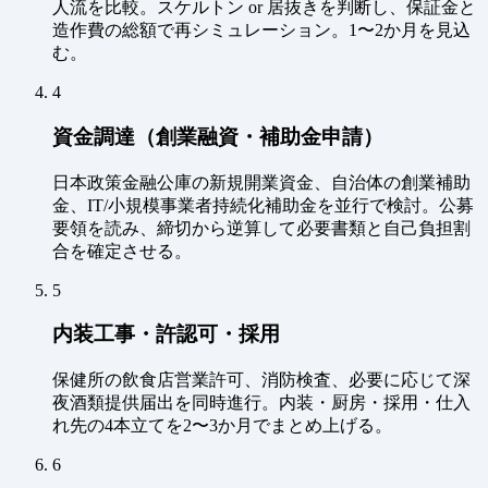
人流を比較。スケルトン or 居抜きを判断し、保証金と
造作費の総額で再シミュレーション。1〜2か月を見込
む。
4
資金調達（創業融資・補助金申請）
日本政策金融公庫の新規開業資金、自治体の創業補助
金、IT/小規模事業者持続化補助金を並行で検討。公募
要領を読み、締切から逆算して必要書類と自己負担割
合を確定させる。
5
内装工事・許認可・採用
保健所の飲食店営業許可、消防検査、必要に応じて深
夜酒類提供届出を同時進行。内装・厨房・採用・仕入
れ先の4本立てを2〜3か月でまとめ上げる。
6