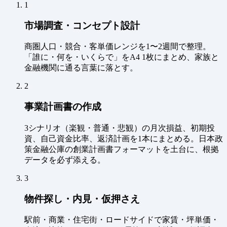
1
市場調査・コンセプト設計
商圏人口・競合・客単価レンジを1〜2週間で整理。
「誰に・何を・いくらで」をA4 1枚にまとめ、家族と
金融機関に通る言葉に落とす。
2
事業計画書の作成
3シナリオ（楽観・普通・悲観）の月次損益、初期投
資、自己資金比率、返済計画を1本にまとめる。日本政
策金融公庫の創業計画書フォーマットを土台に、根拠
データを必ず添える。
3
物件探し・内見・仮押さえ
駅前・商業・住宅街・ロードサイドで家賃・坪単価・