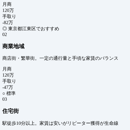
月商
120
万
手取り
-82
万
◎ 東京都江東区でおすすめ
02
商業地域
商店街・繁華街。一定の通行量と手頃な家賃のバランス
月商
120
万
手取り
-47
万
○ 標準
03
住宅街
駅徒歩10分以上。家賃は安いがリピーター獲得が生命線