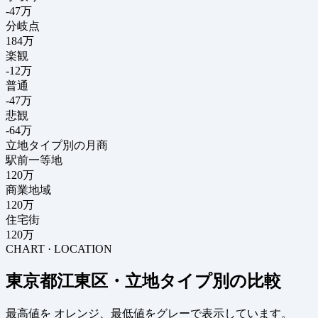
-47
万
分岐点
184
万
楽観
-12万
普通
-47万
悲観
-64万
立地タイプ別の月商
駅前一等地
120万
商業地域
120万
住宅街
120万
CHART · LOCATION
東京都江東区・立地タイプ別の比較
最高値を
オレンジ
、最低値を
グレー
で表示しています。