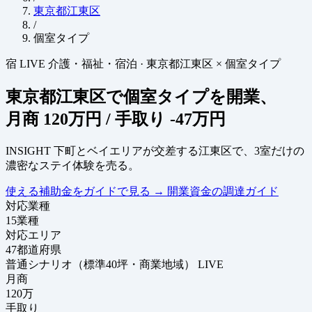
東京都江東区
/
個室タイプ
宿
LIVE
介護・福祉・宿泊
·
東京都江東区 × 個室タイプ
東京都江東区で個室タイプを開業、
月商
120万円
/ 手取り
-47万円
INSIGHT
下町とベイエリアが交差する江東区で、3室だけの
濃密なステイ体験を売る。
使える補助金をガイドで見る
→
開業資金の調達ガイド
対応業種
15
業種
対応エリア
47
都道府県
普通シナリオ（標準40坪・商業地域）
LIVE
月商
120
万
手取り