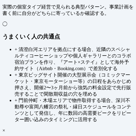
実際の個室タイプ経営で見られる典型パターン。事業計画を
書く前に自分がどちらに寄っているか確認する。
◯
うまくいく人の共通点
+
清澄白河エリアを拠点にする場合、近隣のスペシャ
ルティコーヒーショップや個人ギャラリーとのコラボ
宿泊プランを作り、『アート×ステイ』として海外予
約サイト（Airbnb・Booking.com）で差別化する
+
東京ビッグサイト開催の大型展示会（コミックマー
ケット・東京モーターショー等）の日程をあらかじめ
押さえ、開催2〜3ヶ月前から強気の料金設定で先行販
売することで閑散期収益の穴を埋める
+
門前仲町・木場エリアで物件取得する場合、深川不
動尊や富岡八幡宮の祭礼・縁日スケジュールをコンテ
ンツとして発信し、年に数回の高需要ピークをリピー
ター囲い込みのタイミングに活用する
×