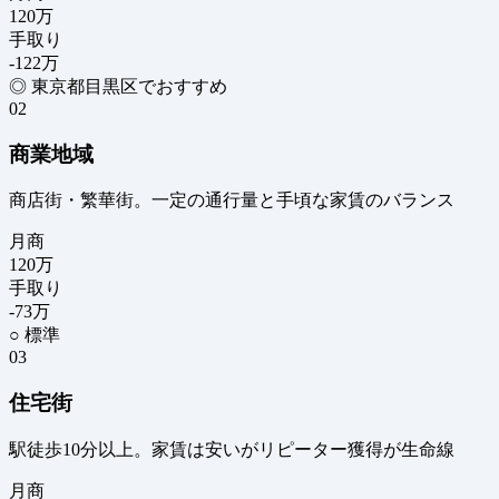
120
万
手取り
-122
万
◎ 東京都目黒区でおすすめ
02
商業地域
商店街・繁華街。一定の通行量と手頃な家賃のバランス
月商
120
万
手取り
-73
万
○ 標準
03
住宅街
駅徒歩10分以上。家賃は安いがリピーター獲得が生命線
月商