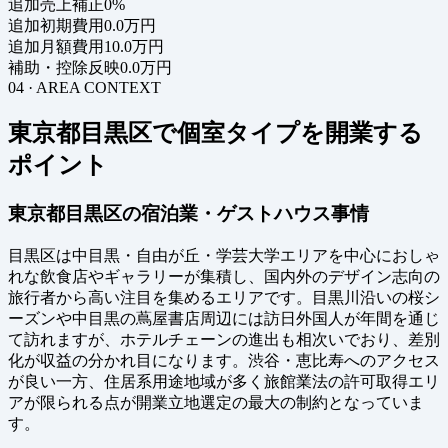
追加売上補正
0%
追加初期費用
0.0万円
追加月額費用
10.0万円
補助・控除反映
0.0万円
04 · AREA CONTEXT
東京都目黒区で個室タイプを開業する
ポイント
東京都目黒区の宿泊業・ゲストハウス事情
目黒区は中目黒・自由が丘・学芸大学エリアを中心におしゃ
れな飲食店やギャラリーが集積し、国内外のデザイン志向の
旅行者から高い注目を集めるエリアです。目黒川沿いの桜シ
ーズンや中目黒の蔦屋書店周辺には訪日外国人が年間を通じ
て訪れますが、ホテルチェーンの進出も相次いでおり、差別
化が収益の分かれ目になります。渋谷・恵比寿へのアクセス
が良い一方、住居系用途地域が多く旅館業法の許可取得エリ
アが限られる点が開業立地選定の最大の制約となっていま
す。