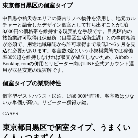
東京都目黒区の個室タイプ
中目黒や祐天寺エリアの築古リノベ物件を活用し、地元カル
チャーと融合したデザイン個室として打ち出すことが1泊
8,000円の価格帯を維持する現実的な手段です。目黒区内の
旅館業許可取得は保健所（目黒区生活衛生課）との事前相談
が必須で、用途地域確認から許可取得まで最低3〜6ヶ月を見
込む必要があります。客室数3室という小規模業態では稼働
率80%超を維持しなければ収支が成立しないため、Airbnb・
Booking.comの併用とリピーター向けLINE公式アカウント運
用が収益安定の現実解です。
個室タイプの業態特性
個室型ゲストハウス・民泊。1泊8,000円前後。客室数は少な
いが単価が高い。リピーター獲得が鍵。
CASES
東京都目黒区で個室タイプ、うまくい
く人・つまずく人