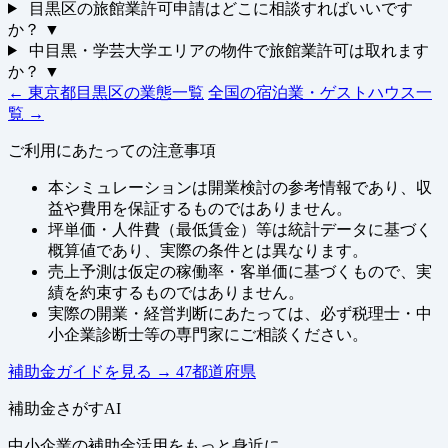
目黒区の旅館業許可申請はどこに相談すればいいです
か？
▼
中目黒・学芸大学エリアの物件で旅館業許可は取れます
か？
▼
← 東京都目黒区の業態一覧
全国の宿泊業・ゲストハウス一
覧 →
ご利用にあたっての注意事項
本シミュレーションは開業検討の参考情報であり、収
益や費用を保証するものではありません。
坪単価・人件費（最低賃金）等は統計データに基づく
概算値であり、実際の条件とは異なります。
売上予測は仮定の稼働率・客単価に基づくもので、実
績を約束するものではありません。
実際の開業・経営判断にあたっては、必ず税理士・中
小企業診断士等の専門家にご相談ください。
補助金ガイドを見る
→
47都道府県
補助金さがすAI
中小企業の補助金活用をもっと身近に。