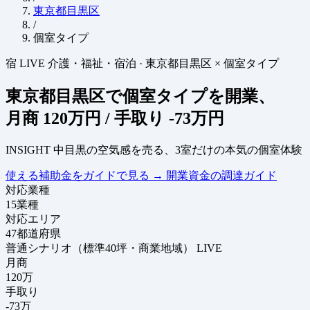
東京都目黒区
/
個室タイプ
宿
LIVE
介護・福祉・宿泊
·
東京都目黒区 × 個室タイプ
東京都目黒区で個室タイプを開業、
月商
120万円
/ 手取り
-73万円
INSIGHT
中目黒の空気感を売る、3室だけの本気の個室体験
使える補助金をガイドで見る
→
開業資金の調達ガイド
対応業種
15
業種
対応エリア
47
都道府県
普通シナリオ（標準40坪・商業地域）
LIVE
月商
120
万
手取り
-73
万