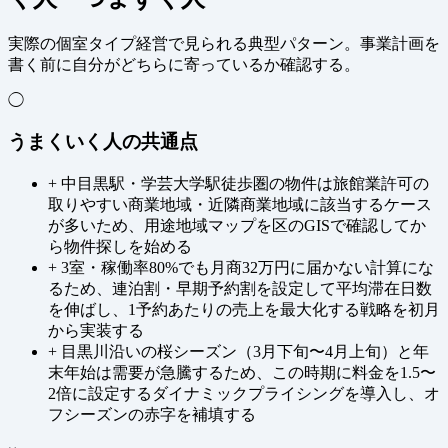
実際の個室タイプ経営で見られる典型パターン。事業計画を
書く前に自分がどちらに寄っているか確認する。
◯
うまくいく人の共通点
+
中目黒駅・学芸大学駅徒歩圏の物件は旅館業許可の
取りやすい商業地域・近隣商業地域に該当するケース
が多いため、用途地域マップを区のGISで確認してか
ら物件探しを始める
+
3室・稼働率80%でも月商32万円に届かない計算にな
るため、連泊割・早期予約割を設定して平均滞在日数
を伸ばし、1予約あたりの売上を最大化する戦略を初月
から実装する
+
目黒川沿いの桜シーズン（3月下旬〜4月上旬）と年
末年始は需要が急騰するため、この時期に料金を1.5〜
2倍に設定するダイナミックプライシングを導入し、オ
フシーズンの赤字を補填する