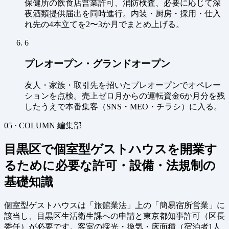
保健所の飲食店営業許可、消防検査、必要に応じて深
夜酒類提供届出を同時進行。内装・厨房・採用・仕入
れ先の4本立てを2〜3か月でまとめ上げる。
6
プレオープン・グランドオープン
友人・家族・取引先を招いたプレオープンでオペレー
ションを点検。売上ゼロ月からの運転資金6か月分を残
したうえで本番集客（SNS・MEO・チラシ）に入る。
05 · COLUMN
編集部
目黒区で個室型ゲストハウスを開業す
るために必要な許可・設備・法規制の
基礎知識
個室型ゲストハウスは「旅館業法」上の「簡易宿所営業」に
該当し、目黒区生活衛生課への申請と東京都知事許可（区長
委任）が必要です。客室の採光・換気・床面積（宿泊者1人