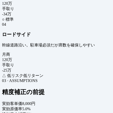
120
万
手取り
-34
万
○ 標準
04
ロードサイド
幹線道路沿い。駐車場必須だが席数を確保しやすい
月商
120
万
手取り
-25
万
△ 低リスク低リターン
03 · ASSUMPTIONS
精度補正の前提
実効客単価
8,000円
実効原価率
5.0%