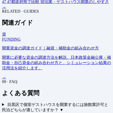
47
47都道府県で比較
宿泊業・ゲストハウス開業のしやすさ
→
RELATED · GUIDES
関連ガイド
資
FUNDING
開業資金の調達ガイド｜融資・補助金の組み合わせ方
開業に必要な資金の調達方法を解説。日本政策金融公庫・補
助金・自己資金の組み合わせ方と、シミュレーション結果の
活用法を紹介します。
→
09 · FAQ
よくある質問
目黒区で個室ゲストハウスを開業するには旅館業許可と
民泊どちらが適していますか？
▼