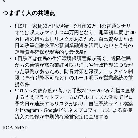
×
つまずく人の共通点
!
15坪・家賃33万円の物件で月商32万円の普通シナリ
オでは収支がマイナス44万円となり、開業初年度は500
万円超の持ち出しリスクがあるため、自己資金または
日本政策金融公庫の新創業融資を活用した12ヶ月分の
運転資金確保が現実的な最低条件
!
目黒区は住民の生活環境保護意識が高く、近隣住民
からの苦情が旅館業許可取り消しや行政指導につなが
った事例があるため、防音対策と深夜チェックイン制
限（25時以降不可など）のルール明示が営業継続の前
提条件
!
OTAへの依存度が高いと手数料15〜20%が利益を直撃
するうえプラットフォームのアルゴリズム変動でゼロ
予約日が連続するリスクがあり、自社予約サイト構築
とInstagram・Googleビジネスプロフィールによる直接
流入の確保が中期的な経営安定に直結する
ROADMAP