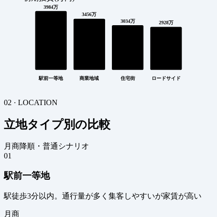
3984万
3456万
3034万
2928万
駅前一等地
商業地域
住宅街
ロードサイド
02 · LOCATION
立地タイプ別の比較
月商降順・普通シナリオ
01
駅前一等地
駅徒歩3分以内。通行量が多く集客しやすいが家賃が高い
月商