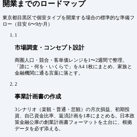
開業までのロードマップ
東京都目黒区で個室タイプを開業する場合の標準的な準備フ
ロー（
目安 6〜9か月
）
1
市場調査・コンセプト設計
商圏人口・競合・客単価レンジを1〜2週間で整理。
「誰に・何を・いくらで」をA4 1枚にまとめ、家族と
金融機関に通る言葉に落とす。
2
事業計画書の作成
3シナリオ（楽観・普通・悲観）の月次損益、初期投
資、自己資金比率、返済計画を1本にまとめる。日本政
策金融公庫の創業計画書フォーマットを土台に、根拠
データを必ず添える。