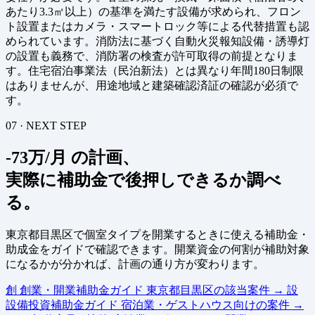
あたり3.3㎡以上）の基準を満たす設備が求められ、フロン
ト設置またはカメラ・スマートロック等による代替措置も認
められています。消防法に基づく自動火災報知設備・誘導灯
の設置も義務で、消防署の検査が許可取得の前提となりま
す。住宅宿泊事業法（民泊新法）とは異なり年間180日制限
はありませんが、用途地域と建築確認済証の確認が必須で
す。
07 · NEXT STEP
-73万/月 の計画、
実際に補助金で後押しできるか調べ
る。
東京都目黒区で個室タイプを開業するときに使える補助金・
助成金をガイドで確認できます。開業資金の何割が補助対象
になるかが分かれば、計画の通り方が変わります。
創
創業・開業補助金ガイド
東京都目黒区の該当案件
→
設
設備投資補助金ガイド
宿泊業・ゲストハウス向けの案件
→