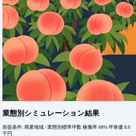
業態別シミュレーション結果
前提条件:
商業地域 / 業態別標準坪数
稼働率 68%
坪単価 8.0
千円