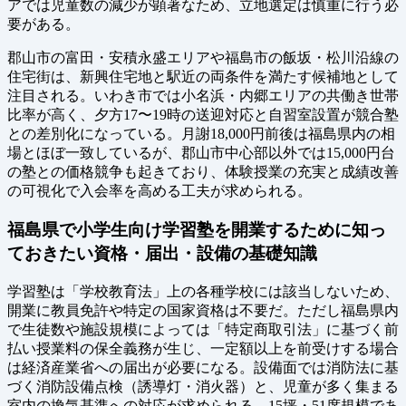
アでは児童数の減少が顕著なため、立地選定は慎重に行う必
要がある。
郡山市の富田・安積永盛エリアや福島市の飯坂・松川沿線の
住宅街は、新興住宅地と駅近の両条件を満たす候補地として
注目される。いわき市では小名浜・内郷エリアの共働き世帯
比率が高く、夕方17〜19時の送迎対応と自習室設置が競合塾
との差別化になっている。月謝18,000円前後は福島県内の相
場とほぼ一致しているが、郡山市中心部以外では15,000円台
の塾との価格競争も起きており、体験授業の充実と成績改善
の可視化で入会率を高める工夫が求められる。
福島県で小学生向け学習塾を開業するために知っ
ておきたい資格・届出・設備の基礎知識
学習塾は「学校教育法」上の各種学校には該当しないため、
開業に教員免許や特定の国家資格は不要だ。ただし福島県内
で生徒数や施設規模によっては「特定商取引法」に基づく前
払い授業料の保全義務が生じ、一定額以上を前受けする場合
は経済産業省への届出が必要になる。設備面では消防法に基
づく消防設備点検（誘導灯・消火器）と、児童が多く集まる
室内の換気基準への対応が求められる。15坪・51席規模であ