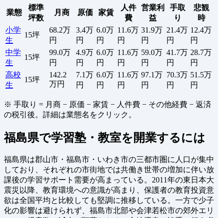
標準
人件
営業利
手取
悲観
業態
月商
原価
家賃
坪数
費
益
り
時
小学
68.2万
3.4万
6.0万
11.6万
31.9万
21.4万
12.4万
15坪
生
円
円
円
円
円
円
円
中学
99.0万
4.9万
6.0万
11.6万
59.0万
41.7万
28.7万
15坪
生
円
円
円
円
円
円
円
高校
142.2
7.1万
6.0万
11.6万
97.1万
70.3万
51.5万
15坪
万円
生
円
円
円
円
円
円
※ 手取り = 月商 − 原価 − 家賃 − 人件費 − その他経費 − 返済
の税引後。詳細は業態名をクリック。
福島県で学習塾・教室を開業するには
福島県は郡山市・福島市・いわき市の三都市圏に人口が集中
しており、それぞれの市街地では共働き世帯の増加に伴い放
課後の学習サポート需要が高まっている。2011年の東日本大
震災以降、教育環境への意識が高まり、保護者の教育投資意
欲は全国平均と比較しても堅調に推移している。一方で少子
化の影響は避けられず、福島市北部や会津若松市の郊外エリ