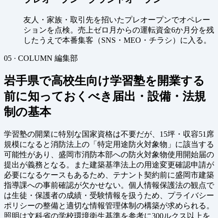
友人・家族・取引先を招いたプレオープンでオペレー
ションを点検。売上ゼロ月からの運転資金6か月分を残
したうえで本番集客（SNS・MEO・チラシ）に入る。
05 · COLUMN
編集部
岩手県で高校生向け学習塾を開業する
前に知っておくべき届出・設備・法規
制の基本
学習塾の開業に特別な国家資格は不要だが、15坪・収容51席
規模になると消防法上の「特定用途防火対象物」に該当する
可能性があり、盛岡市消防本部への防火対象物使用開始届の
提出が義務となる。また建築基準法上の用途変更確認申請が
必要になるケースもあるため、テナント契約前に盛岡市建築
指導課への事前確認が欠かせない。個人情報保護法の観点で
は生徒・保護者の成績・受験情報を扱うため、プライバシー
ポリシーの整備と適切な情報管理体制の構築が求められる。
照明は文科省の学校環境衛生基準を参考に300ルクス以上を