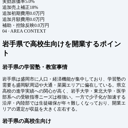
実効原価率
5.0%
追加売上補正
18%
追加初期費用
0.0万円
追加月額費用
0.0万円
補助・控除反映
0.0万円
04 · AREA CONTEXT
岩手県で高校生向けを開業するポイン
ト
岩手県の学習塾・教室事情
岩手県は盛岡市に人口・経済機能が集中しており、学習塾の
需要も盛岡駅周辺や大通・菜園エリアに偏在している。県立
高校の進学実績への関心が高く、岩手大学・東北大学・医学
部系への受験指導ニーズは根強い。一方で少子化が加速する
沿岸・内陸部では生徒確保が年々難しくなっており、開業エ
リアの選定が収益を大きく左右する。
岩手県の高校生向け