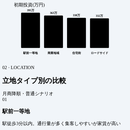
初期投資(万円)
395万
363万
338万
332万
駅前一等地
商業地域
住宅街
ロードサイド
02 · LOCATION
立地タイプ別の比較
月商降順・普通シナリオ
01
駅前一等地
駅徒歩3分以内。通行量が多く集客しやすいが家賃が高い