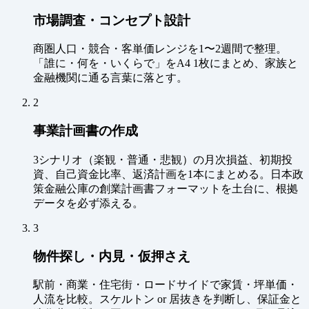
市場調査・コンセプト設計
商圏人口・競合・客単価レンジを1〜2週間で整理。
「誰に・何を・いくらで」をA4 1枚にまとめ、家族と
金融機関に通る言葉に落とす。
2
事業計画書の作成
3シナリオ（楽観・普通・悲観）の月次損益、初期投
資、自己資金比率、返済計画を1本にまとめる。日本政
策金融公庫の創業計画書フォーマットを土台に、根拠
データを必ず添える。
3
物件探し・内見・仮押さえ
駅前・商業・住宅街・ロードサイドで家賃・坪単価・
人流を比較。スケルトン or 居抜きを判断し、保証金と