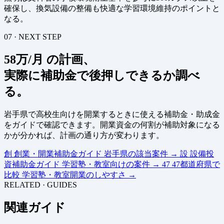
確保し、換気設備の整備も快適な学習環境維持のポイントと
なる。
07 · NEXT STEP
58万/月 の計画、
実際に補助金で後押しできるか調べ
る。
岩手県で高校生向けを開業するときに使える補助金・助成金
をガイドで確認できます。開業資金の何割が補助対象になる
かが分かれば、計画の通り方が変わります。
創
創業・開業補助金ガイド
岩手県の該当案件
→
設
設備投
資補助金ガイド
学習塾・教室向けの案件
→
47
47都道府県で
比較
学習塾・教室開業のしやすさ
→
RELATED · GUIDES
関連ガイド