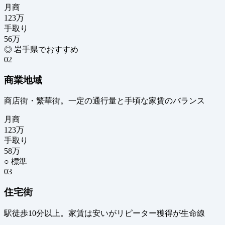
月商
123
万
手取り
56
万
◎ 岩手県でおすすめ
02
商業地域
商店街・繁華街。一定の通行量と手頃な家賃のバランス
月商
123
万
手取り
58
万
○ 標準
03
住宅街
駅徒歩10分以上。家賃は安いがリピーター獲得が生命線