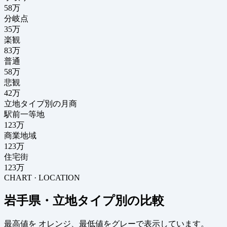
58
万
分岐点
35
万
楽観
83万
普通
58万
悲観
42万
立地タイプ別の月商
駅前一等地
123万
商業地域
123万
住宅街
123万
CHART · LOCATION
岩手県・立地タイプ別の比較
最高値を
オレンジ
、最低値を
グレー
で表示しています。