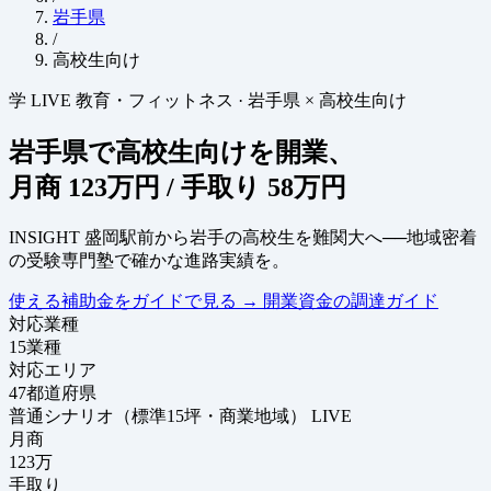
岩手県
/
高校生向け
学
LIVE
教育・フィットネス
·
岩手県 × 高校生向け
岩手県で高校生向けを開業、
月商
123万円
/ 手取り
58万円
INSIGHT
盛岡駅前から岩手の高校生を難関大へ──地域密着
の受験専門塾で確かな進路実績を。
使える補助金をガイドで見る
→
開業資金の調達ガイド
対応業種
15
業種
対応エリア
47
都道府県
普通シナリオ（標準15坪・商業地域）
LIVE
月商
123
万
手取り