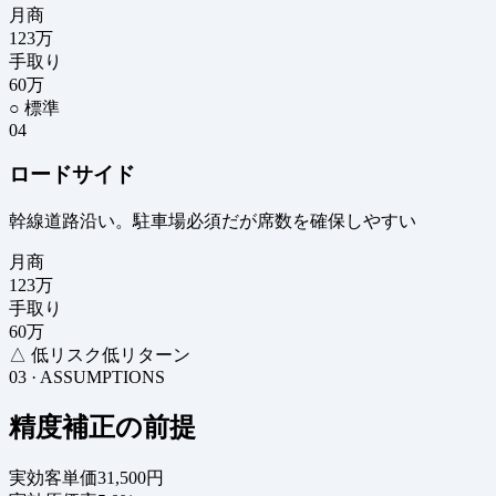
月商
123
万
手取り
60
万
○ 標準
04
ロードサイド
幹線道路沿い。駐車場必須だが席数を確保しやすい
月商
123
万
手取り
60
万
△ 低リスク低リターン
03 · ASSUMPTIONS
精度補正の前提
実効客単価
31,500円