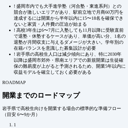
!
盛岡市内でも大手進学塾（河合塾・東進系列）との
競合が激しいエリアがあり、駅前立地で月商60万円を
達成するには開業から半年以内に15〜18名を確保でき
ないと家賃・人件費の圧迫が始まる
!
高校3年生は6〜7月に入塾しても11月以降に受験直前
で退塾・休塾するケースがあり、単価が高い分、1名の
退塾が月間収支に与えるダメージが大きい。学年別の
在籍バランスを意識した募集設計が必要
!
岩手県の高校生人口は減少傾向にあり、特に2030年
以降は盛岡市郊外・県南エリアでの新規開業は生徒確
保の難易度が上がると予測されるため、開業5年以内に
収益モデルを確立しておく必要がある
ROADMAP
開業までのロードマップ
岩手県で高校生向けを開業する場合の標準的な準備フロー
（
目安 6〜9か月
）
1