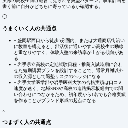
実際の高校生向け経営で見られる典型パターン。事業計画を
書く前に自分がどちらに寄っているか確認する。
◯
うまくいく人の共通点
+
盛岡駅西口から徒歩5分圏内、または大通商店街沿い
に教室を構えると、部活後に通いやすい高校生の動線
と重なりやすく、体験入塾の来訪率が上がる傾向があ
る
+
岩手県立高校の定期試験日程・推薦入試時期に合わ
せた短期講習プランを設計することで、通常月謝以外
の収入源として退塾リスクのヘッジになる
+
岩手大学医学部や岩手医科大学の合格実績は口コミ
速度が速く、地域SNSや高校の進路掲示板経由での問
い合わせにつながるため、初年度から1名でも合格実績
を作ることがブランド形成の起点になる
×
つまずく人の共通点