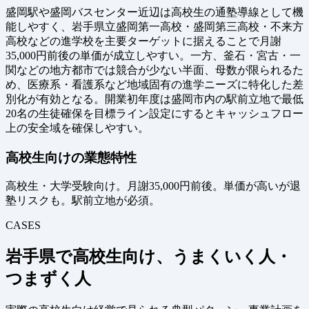
盛岡駅や盛岡バスセンター近辺は高校生の通塾導線として機
能しやすく、岩手県立盛岡第一高校・盛岡第三高校・不来方
高校などの進学校を主要ターゲットに据えることで月謝
35,000円前後の単価が成立しやすい。一方、釜石・宮古・一
関などの地方都市では競合が少ない半面、母数が限られるた
め、医療系・看護系など地域固有の進学ニーズに特化した差
別化が有効となる。開業初年度は盛岡市内の駅前立地で最低
20名の生徒確保を目標ライン設定にするとキャッシュフロー
上の安全域を確保しやすい。
高校生向けの業態特性
高校生・大学受験向け。月謝35,000円前後。単価が高いが退
塾リスクも。駅前立地が必須。
CASES
岩手県で高校生向け、うまくいく人・
つまずく人