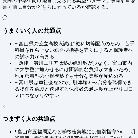
実際の中学生向け経営で見られる典型パターン。事業計画を
書く前に自分がどちらに寄っているか確認する。
◯
うまくいく人の共通点
+
富山県の公立高校入試は5教科均等配点のため、苦手
科目を作らせない総合型指導を売りにすると保護者へ
の訴求力が高まる
+
魚津・滑川エリアは塾の絶対数が少なく、富山市内
の大手塾に通わせるには距離的な負担が大きいため、
地元密着型の小規模塾でも十分な集客が見込める
+
富山県は車社会なので、駐車場2〜3台分を確保でき
る物件を選ぶと送迎する保護者の満足度が上がり口コ
ミにつながりやすい
×
つまずく人の共通点
!
富山市五福周辺など学校密集地には個別指導Axis・明