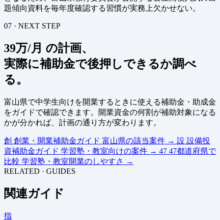
題傾向資料を毎年度確認する習慣が実務上欠かせない。
07 · NEXT STEP
39万/月 の計画、
実際に補助金で後押しできるか調べ
る。
富山県で中学生向けを開業するときに使える補助金・助成金
をガイドで確認できます。開業資金の何割が補助対象になる
かが分かれば、計画の通り方が変わります。
創
創業・開業補助金ガイド
富山県の該当案件
→
設
設備投
資補助金ガイド
学習塾・教室向けの案件
→
47
47都道府県で
比較
学習塾・教室開業のしやすさ
→
RELATED · GUIDES
関連ガイド
指