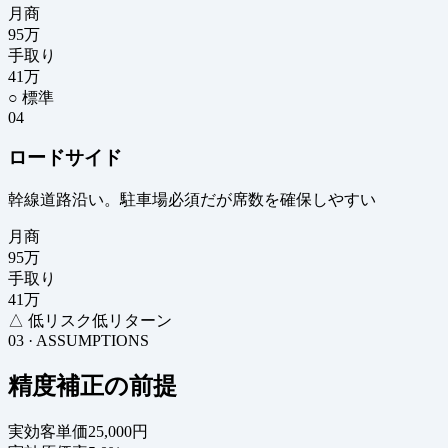
月商
95
万
手取り
41
万
○ 標準
04
ロードサイド
幹線道路沿い。駐車場必須だが席数を確保しやすい
月商
95
万
手取り
41
万
△ 低リスク低リターン
03 · ASSUMPTIONS
精度補正の前提
実効客単価
25,000円