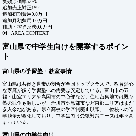
実効原価率
5.0%
追加売上補正
15%
追加初期費用
0.0万円
追加月額費用
0.0万円
補助・控除反映
0.0万円
04 · AREA CONTEXT
富山県で中学生向けを開業するポイン
ト
富山県の学習塾・教室事情
富山県は共働き世帯の割合が全国トップクラスで、教育熱心
な家庭が多く学習塾への需要は安定している。富山市の五
福・山室エリアや高岡市の中心部など、住宅密集地では既存
塾の競争も激しいが、滑川市や黒部市など東部エリアはまだ
参入余地がある。県立高校の学区制廃止以降、上位校への進
学競争が激化しており、中学生向け受験対策ニーズは年々高
まっている。
富山県の中学生向け