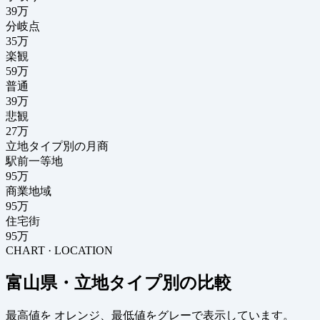
39
万
分岐点
35
万
楽観
59万
普通
39万
悲観
27万
立地タイプ別の月商
駅前一等地
95万
商業地域
95万
住宅街
95万
CHART · LOCATION
富山県・立地タイプ別の比較
最高値を
オレンジ
、最低値を
グレー
で表示しています。