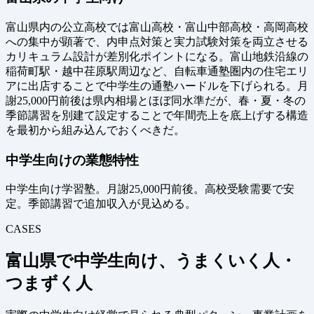
富山県内の公立高校では富山高校・富山中部高校・高岡高校
への集中が顕著で、内申点対策と実力試験対策を両立させる
カリキュラム設計が差別化ポイントになる。富山地鉄沿線の
稲荷町駅・越中荏原駅周辺など、自転車通塾圏内の住宅エリ
アに出店することで中学生の通塾ハードルを下げられる。月
謝25,000円前後は県内相場とほぼ同水準だが、春・夏・冬の
季節講習を別建て設定することで年間売上を底上げする構造
を最初から組み込んでおくべきだ。
中学生向けの業態特性
中学生向け学習塾。月謝25,000円前後。高校受験需要で安
定。季節講習で追加収入が見込める。
CASES
富山県で中学生向け、うまくいく人・
つまずく人