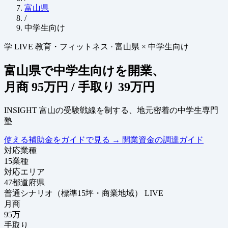
富山県
/
中学生向け
学
LIVE
教育・フィットネス
·
富山県 × 中学生向け
富山県で中学生向けを開業、
月商
95万円
/ 手取り
39万円
INSIGHT
富山の受験戦線を制する、地元密着の中学生専門
塾
使える補助金をガイドで見る
→
開業資金の調達ガイド
対応業種
15
業種
対応エリア
47
都道府県
普通シナリオ（標準15坪・商業地域）
LIVE
月商
95
万
手取り