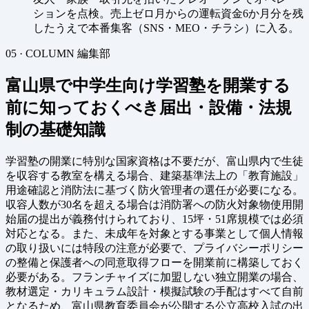
ションを点検。売上ゼロ月からの運転資金6か月分を残
したうえで本番集客（SNS・MEO・チラシ）に入る。
05 · COLUMN
編集部
富山県で中学生向け学習塾を開業する
前に知っておくべき届出・設備・法規
制の基礎知識
学習塾の開業に特別な国家資格は不要だが、富山県内で生徒
を収容する教室を構える場合、建築基準法上の「教育施設」
用途確認と消防法に基づく防火管理者の選任が必要になる。
収容人数が30名を超える場合は消防署への防火対象物使用開
始届の提出が義務付けられており、15坪・51席規模では必須
対応となる。また、未成年を対象とする事業として個人情報
の取り扱いには特段の注意が必要で、プライバシーポリシー
の整備と保護者への同意取得フローを開業前に構築しておく
必要がある。フランチャイズに加盟しない独立開業の場合、
教材選定・カリキュラム設計・模擬試験の手配はすべて自前
となるため、富山県教育委員会が公開する公立高校入試の出