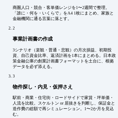
商圏人口・競合・客単価レンジを1〜2週間で整理。
「誰に・何を・いくらで」をA4 1枚にまとめ、家族と
金融機関に通る言葉に落とす。
2
事業計画書の作成
3シナリオ（楽観・普通・悲観）の月次損益、初期投
資、自己資金比率、返済計画を1本にまとめる。日本政
策金融公庫の創業計画書フォーマットを土台に、根拠
データを必ず添える。
3
物件探し・内見・仮押さえ
駅前・商業・住宅街・ロードサイドで家賃・坪単価・
人流を比較。スケルトン or 居抜きを判断し、保証金と
造作費の総額で再シミュレーション。1〜2か月を見込
む。