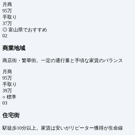
月商
95
万
手取り
37
万
◎ 富山県でおすすめ
02
商業地域
商店街・繁華街。一定の通行量と手頃な家賃のバランス
月商
95
万
手取り
39
万
○ 標準
03
住宅街
駅徒歩10分以上。家賃は安いがリピーター獲得が生命線