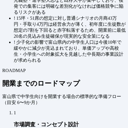
光義塾・進学塾大志など既存大手が集中しており、後
発での集客には明確な差別化がなければ価格競争に陥
るリスクがある
!
15坪・51席の想定に対し普通シナリオの月商43万
円・手取り4万円は経営余力が薄く、初年度に生徒数が
想定の7割を下回ると赤字転落するため、開業前に最低
20名の見込み生徒確保が現実的な安全策になる
!
少子化の影響で富山県内の中学生人口は今後10年で
緩やかに減少が見込まれており、単価アップや高校
生・小学生への対象拡大を見越した中長期の事業設計
が求められる
ROADMAP
開業までのロードマップ
富山県で中学生向けを開業する場合の標準的な準備フロー
（
目安 6〜9か月
）
1
市場調査・コンセプト設計