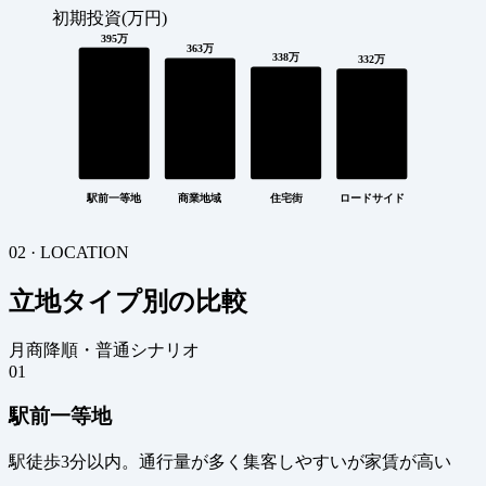
初期投資(万円)
395万
363万
338万
332万
駅前一等地
商業地域
住宅街
ロードサイド
02 · LOCATION
立地タイプ別の比較
月商降順・普通シナリオ
01
駅前一等地
駅徒歩3分以内。通行量が多く集客しやすいが家賃が高い