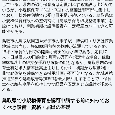
している。県内の認可保育所は定員割れする施設も出始めて
いるが、小規模保育（A型・B型）の整備は都市部に集中し
ており、郊外住宅地では受け皿不足が続いている。鳥取県は
小規模保育施設への整備補助（鳥取県保育環境整備事業）を
設けており、開業初期の設備投資を一定程度カバーできる可
能性がある。
鳥取市の鳥取駅周辺や米子市の米子駅・博労町エリアは商業
地域に該当し、坪6,000円前後の物件が流通しているため、
15坪・家賃9万円での開業は現実的な水準である。定員17
人・日単価5,500円前後で月商96万円を想定する場合、稼働
率90%以上の維持が手取り確保の鍵となるが、鳥取県内の保
育士有効求人倍率は高止まりしており、初期から常勤2名＋
非常勤体制を確保できる採用計画が不可欠となる。地域連携
推進加算や処遇改善等加算IIを最大限活用することで、保育
士への給与水準を維持しつつ経営を安定させる設計が求めら
れる。
鳥取県で小規模保育を認可申請する前に知ってお
くべき設備・資格・届出の基礎