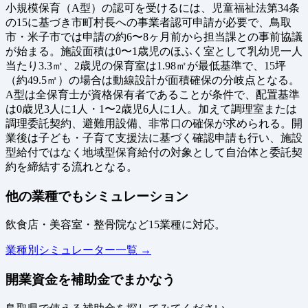
小規模保育（A型）の認可を受けるには、児童福祉法第34条
の15に基づき市町村長への事業者認可申請が必要で、鳥取
市・米子市では申請の約6〜8ヶ月前から担当課との事前協議
が始まる。施設面積は0〜1歳児のほふく室として乳幼児一人
当たり3.3㎡、2歳児の保育室は1.98㎡が最低基準で、15坪
（約49.5㎡）の場合は動線設計が面積確保の分岐点となる。
A型は全保育士が資格保有者であることが条件で、配置基準
は0歳児3人に1人・1〜2歳児6人に1人。加えて調理室または
調理委託契約、避難用設備、非常口の確保が求められる。開
業後は子ども・子育て支援法に基づく確認申請も行い、施設
型給付ではなく地域型保育給付の対象として自治体と委託契
約を締結する流れとなる。
他の業種でもシミュレーション
飲食店・美容室・整骨院など15業種に対応。
業種別シミュレーター一覧 →
開業資金を補助金でまかなう