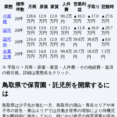
標準
人件
営業利
業態
月商
原価
家賃
手取り
悲観時
坪数
費
益
小規
128.6
12.9
12.0
90.2万
▲10.3
▲17.0
▲27.6
20坪
万円
万円
万円
万円
万円
万円
模
円
162.8
13.0
12.0
123.1
▲11.8
▲16.0
▲29.7
認可
20坪
万円
万円
万円
万円
万円
万円
万円
認可
210.4
21.0
12.0
87.2万
59.8万
38.8万
▲0.0
20坪
万円
万円
万円
万円
外
円
円
円
企業
184.5
14.8
12.0
99.8万
29.7万
18.9万
7.3万
20坪
万円
万円
万円
主導
円
円
円
円
※ 手取り = 月商 − 原価 − 家賃 − 人件費 − その他経費 − 返済
の税引後。詳細は業態名をクリック。
鳥取県で保育園・託児所を開業するに
は
鳥取県は少子化が進む一方、鳥取市の湖山・青谷エリアや米
子市の皆生・東山エリアでは共働き世帯の増加により待機児
童が断続的に発生しており、特に0〜2歳児の保育需要が逼迫